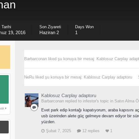
nan
 Tarihi
Son Ziyareti
Days Won
uz 19, 2016
Haziran 2
1
Barbarconan
liked şu konuya bir mesaj:
Kablosuz Carplay adap
NeRu
liked şu konuya bir mesaj:
Kablosuz Carplay adaptoru
Kablosuz Carplay adaptoru
Barbarconan replied to infestor's topic in
Satın Alma Ön
 bak
Evet park edip kontağı kapatıyorum, araba kapısını aç
usb üzerinden alete güç gelmeye devam ediyor bir sü
yüzden.
Şubat 7, 2025
12 replies
1