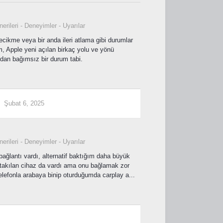
erileri - Deneyimler - Uyarılar
ikme veya bir anda ileri atlama gibi durumlar
 Apple yeni açılan birkaç yolu ve yönü
zdan bağımsız bir durum tabi.
Şubat 6, 2025
erileri - Deneyimler - Uyarılar
ağlantı vardı, alternatif baktığım daha büyük
e takılan cihaz da vardı ama onu bağlamak zor
elefonla arabaya binip oturduğumda carplay a...