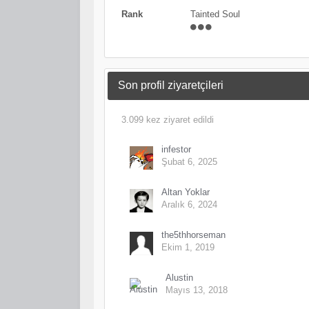
Rank
Tainted Soul
Son profil ziyaretçileri
3.099 kez ziyaret edildi
infestor
Şubat 6, 2025
Altan Yoklar
Aralık 6, 2024
the5thhorseman
Ekim 1, 2019
Alustin
Mayıs 13, 2018