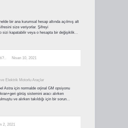
enelde bir ana kurumsal hesap altında açılmış alt
fresini size veriyorlar. Şifreyi
sizi kapatabilir veya o hesapta bir değişiklik...
i?..
Nisan 10, 2021
ve Elektrik Motorlu Araçlar
el Astra için normalde orjinal GM opsiyonu
an+geri görüş sistemini aracı alırken
lmuştu ve alırken takıldığı için bir sorun...
n 2, 2021