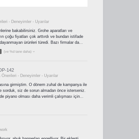
leri - Deneyimler - Uyarılar
rine bakabilirsiniz. Grohe aparatları ve
ın çoğu fiyatları çok arttırdı ve bundan istifade
ayanmayan ürünleri türedi. Bazı firmalar da...
(ve %d tane daha)
YDP-142
Önerileri - Deneyimler - Uyarılar
masına girmiştim. O dönem zuhal de kampanya ile
sorduk, siz de sorun almadan önce isterseniz.
de piyano olması daha verimli çalışması için...
twork
rıyor, abuk bannerları engelliyor. Bir eklenti