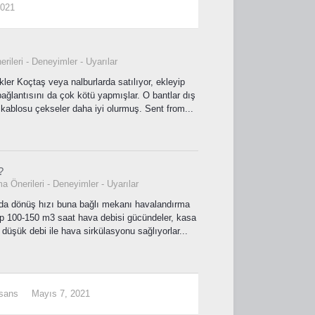
2021
rileri - Deneyimler - Uyarılar
ler Koçtaş veya nalburlarda satılıyor, ekleyip
bağlantısını da çok kötü yapmışlar. O bantlar dış
 kablosu çekseler daha iyi olurmuş. Sent from...
?
a Önerileri - Deneyimler - Uyarılar
lında dönüş hızı buna bağlı mekanı havalandırma
p 100-150 m3 saat hava debisi gücündeler, kasa
düşük debi ile hava sirkülasyonu sağlıyorlar...
isans
Mayıs 7, 2021