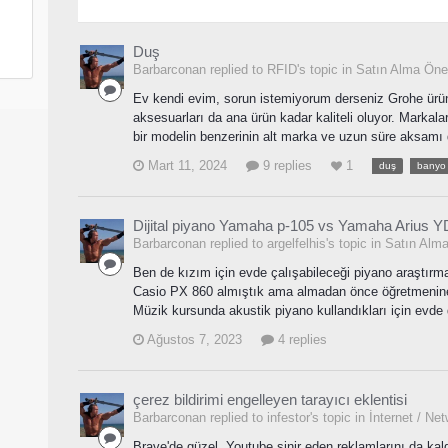
Duş
Barbarconan replied to RFID's topic in
Satın Alma Öneri
Ev kendi evim, sorun istemiyorum derseniz Grohe ürünle
aksesuarları da ana ürün kadar kaliteli oluyor. Markalar
bir modelin benzerinin alt marka ve uzun süre aksamı d
Mart 11, 2024
9 replies
1
duş
banyo
Dijital piyano Yamaha p-105 vs Yamaha Arius 
Barbarconan replied to argelfelhis's topic in
Satın Alma 
Ben de kızım için evde çalışabileceği piyano araştır
Casio PX 860 almıştık ama almadan önce öğretmenine 
Müzik kursunda akustik piyano kullandıkları için evde 
Ağustos 7, 2023
4 replies
çerez bildirimi engelleyen tarayıcı eklentisi
Barbarconan replied to infestor's topic in
İnternet / Ne
Brave'de güzel, Youtube sinir eden reklamlarını da kaldı