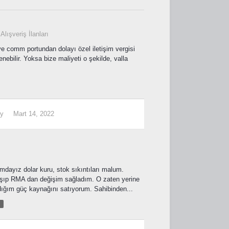
 Alışveriş İlanları
ve comm portundan dolayı özel iletişim vergisi
nebilir. Yoksa bize maliyeti o şekilde, valla
ly
Mart 14, 2022
mdayız dolar kuru, stok sıkıntıları malum.
aşıp RMA dan değişim sağladım. O zaten yerine
andığım güç kaynağını satıyorum. Sahibinden...