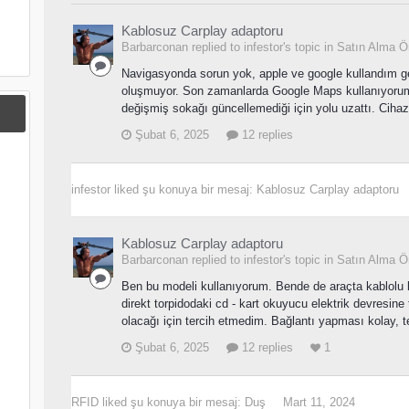
Kablosuz Carplay adaptoru
Barbarconan replied to infestor's topic in
Satın Alma Ön
Navigasyonda sorun yok, apple ve google kullandım gec
oluşmuyor. Son zamanlarda Google Maps kullanıyorum,
değişmiş sokağı güncellemediği için yolu uzattı. Ciha
Şubat 6, 2025
12 replies
infestor
liked şu konuya bir mesaj:
Kablosuz Carplay adaptoru
Kablosuz Carplay adaptoru
Barbarconan replied to infestor's topic in
Satın Alma Ön
Ben bu modeli kullanıyorum. Bende de araçta kablolu b
direkt torpidodaki cd - kart okuyucu elektrik devresin
olacağı için tercih etmedim. Bağlantı yapması kolay, t
Şubat 6, 2025
12 replies
1
RFID
liked şu konuya bir mesaj:
Duş
Mart 11, 2024