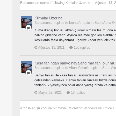
Barbarconan
started following
Klimalar Üzerine
Ağustos 13, 
Klimalar Üzerine
Barbarconan replied to kronus's topic in
Satın Alma Öne
Klima drenaj borusu alttan çıkıyor olması lazım, ona ek
balkon giderine verin. Ayrıca resimde görülen elektrik 
koşullarda fazla dayanmaz. İçeriye kadar yeni elektrik
Ağustos 13, 2021
130 replies
Kasa fanından banyo havalandırma fanı olur mu
Barbarconan replied to Altan Yoklar's topic in
Satın Alm
Banyo fanları ile kasa fanları arasındaki asıl fark as
debisinden kaynaklı. Banyo fanları yüksek hızda dönü
fanlarını kıyaslayınca onlar daha yavaş hızda ve daha 
Mayıs 22, 2021
18 replies
Atrin
liked şu konuya bir mesaj:
Microsoft Windows ve Office L