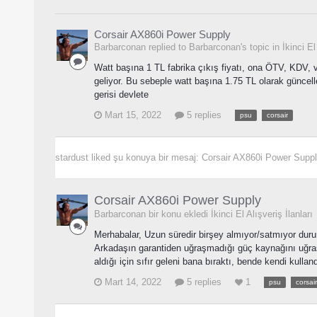
Corsair AX860i Power Supply
Barbarconan replied to Barbarconan's topic in
İkinci El
Watt başına 1 TL fabrika çıkış fiyatı, ona ÖTV, KDV, 
geliyor. Bu sebeple watt başına 1.75 TL olarak güncelle
gerisi devlete
Mart 15, 2022
5 replies
psu
corsair
stardust
liked şu konuya bir mesaj:
Corsair AX860i Power Supp
Corsair AX860i Power Supply
Barbarconan bir konu ekledi
İkinci El Alışveriş İlanları
Merhabalar, Uzun süredir birşey almıyor/satmıyor duru
Arkadaşın garantiden uğraşmadığı güç kaynağını uğr
aldığı için sıfır geleni bana bıraktı, bende kendi kull
Mart 14, 2022
5 replies
1
psu
corsair