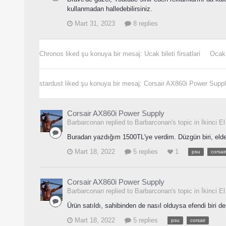
kullanmadan halledebilirsiniz.
Mart 31, 2023
8 replies
Chronos
liked şu konuya bir mesaj:
Ucak bileti firsatlari
Ocak
stardust
liked şu konuya bir mesaj:
Corsair AX860i Power Supp
Corsair AX860i Power Supply
Barbarconan replied to Barbarconan's topic in
İkinci El
Buradan yazdığım 1500TL'ye verdim. Düzgün biri, elden 
Mart 18, 2022
5 replies
1
psu
corsair
Corsair AX860i Power Supply
Barbarconan replied to Barbarconan's topic in
İkinci El
Ürün satıldı, sahibinden de nasıl olduysa efendi biri denk
Mart 18, 2022
5 replies
psu
corsair