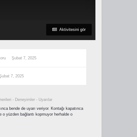
Aktivitesini gör
toru
Şubat 7, 2025
Şubat 7, 2025
erileri - Deneyimler - Uyarılar
ınca bende de uyarı veriyor. Kontağı kapatınca
re o yüzden bağlantı kopmuyor herhalde o