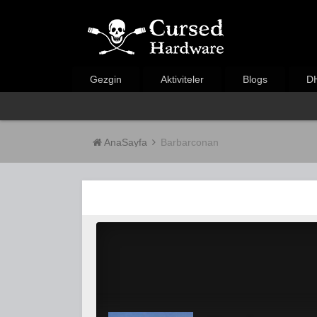
Gezgin
Aktiviteler
Blogs
DH
AnaSayfa
Barbarconan