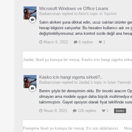
Microsoft Windows ve Office Lisans
Barbarconan replied to Atrin's topic in
Yazılım
Satın alırken şuna dikkat edin, ucuz satılan ürünler g
hesap bilgisini satıyorlar. Bu hesabın kullanıcı adı ve şi
değiştirebiliyorsunuz ama kontrol sizde değil ana hesap 
Mayıs 6, 2021
6 replies
1
JardeL
liked şu konuya bir mesaj:
Kasko icin hangi sigorta sirket
Kasko icin hangi sigorta sirketi?..
Barbarconan replied to JardeL's topic in
İçten Yanmalı 
Benim şöyle bir deneyimim oldu. Bir önceki aracım Op
olmayan ama modele uygun daha büyük multimedya ekr
taktırmıştım. Gayet opsiyon olarak fiyat teklifinde sunu
Nisan 9, 2021
126 replies
1
kasko
Peregrine
liked şu konuya bir mesaj:
En son aldıklarınız
Nisa