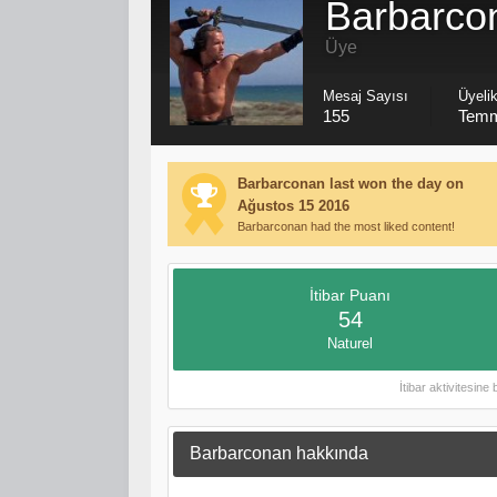
Barbarco
Üye
Mesaj Sayısı
Üyelik
155
Temm
Barbarconan last won the day on
Ağustos 15 2016
Barbarconan had the most liked content!
İtibar Puanı
54
Naturel
İtibar aktivitesine
Barbarconan hakkında