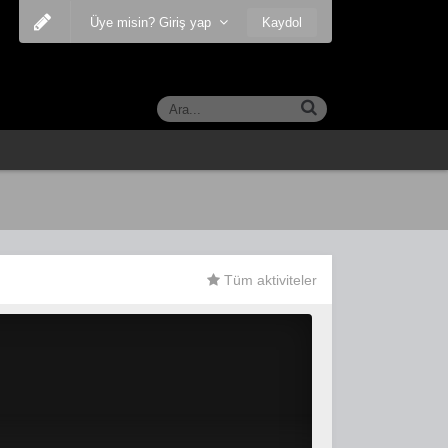
Kaydol
Üye misin? Giriş yap
Tüm aktiviteler