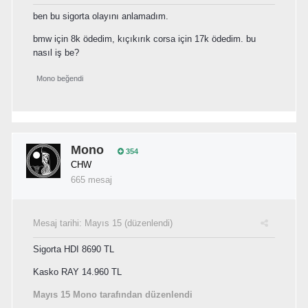
ben bu sigorta olayını anlamadım.
bmw için 8k ödedim, kıçıkırık corsa için 17k ödedim. bu
nasıl iş be?
Mono
beğendi
Mono
354
CHW
665 mesaj
Mesaj tarihi:
Mayıs 15
(düzenlendi)
Sigorta HDI 8690 TL
Kasko RAY 14.960 TL
Mayıs 15
Mono tarafından düzenlendi