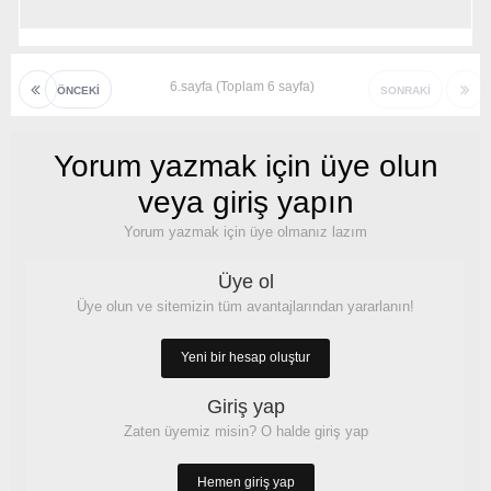
6.sayfa (Toplam 6 sayfa)
ÖNCEKI
SONRAKI
Yorum yazmak için üye olun
veya giriş yapın
Yorum yazmak için üye olmanız lazım
Üye ol
Üye olun ve sitemizin tüm avantajlarından yararlanın!
Yeni bir hesap oluştur
Giriş yap
Zaten üyemiz misin? O halde giriş yap
Hemen giriş yap