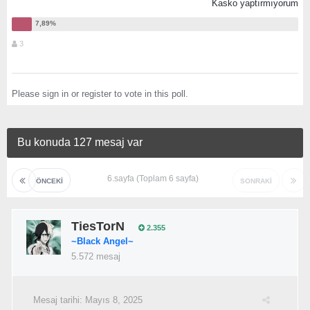
Kasko yaptırmıyorum
3
Please
sign in
or
register
to vote in this poll.
Bu konuda 127 mesaj var
6.sayfa (Toplam 6 sayfa)
ÖNCEKI
SONRAKI
TiesTorN
2.355
~Black Angel~
5.572 mesaj
Mesaj tarihi:
Mayıs 8, 2025