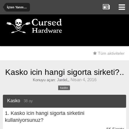
İçten Yanmalı ve Elektrik Motorlu Araçlar
Tüm aktiviteler
Kasko icin hangi sigorta sirketi?..
,
Nisan 4, 2016
Konuyu açan:
JardeL
kasko
Kasko
38 oy
1. Kasko icin hangi sigorta sirketini
kullaniyorsunuz?