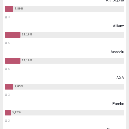
AK Sigorta
3
Allianz
5
Anadolu
5
AXA
3
Eureko
2