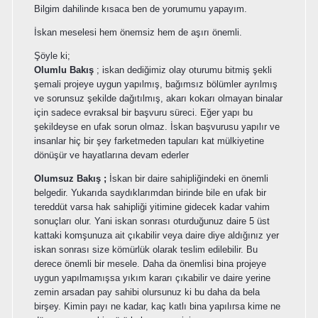
Bilgim dahilinde kısaca ben de yorumumu yapayım.
İskan meselesi hem önemsiz hem de aşırı önemli.
Şöyle ki;
Olumlu Bakış
; iskan dediğimiz olay oturumu bitmiş şekli
şemali projeye uygun yapılmış, bağımsız bölümler ayrılmış
ve sorunsuz şekilde dağıtılmış, akarı kokarı olmayan binalar
için sadece evraksal bir başvuru süreci. Eğer yapı bu
şekildeyse en ufak sorun olmaz. İskan başvurusu yapılır ve
insanlar hiç bir şey farketmeden tapuları kat mülkiyetine
dönüşür ve hayatlarına devam ederler
Olumsuz Bakış ;
İskan bir daire sahipliğindeki en önemli
belgedir. Yukarıda saydıklarımdan birinde bile en ufak bir
tereddüt varsa hak sahipliği yitimine gidecek kadar vahim
sonuçları olur. Yani iskan sonrası oturduğunuz daire 5 üst
kattaki komşunuza ait çıkabilir veya daire diye aldığınız yer
iskan sonrası size kömürlük olarak teslim edilebilir. Bu
derece önemli bir mesele. Daha da önemlisi bina projeye
uygun yapılmamışsa yıkım kararı çıkabilir ve daire yerine
zemin arsadan pay sahibi olursunuz ki bu daha da bela
birşey. Kimin payı ne kadar, kaç katlı bina yapılırsa kime ne