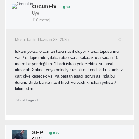
OrcunFix
76
Üye
116 mesaj
Mesaj tarihi:
Haziran 22, 2025
İskanı yoksa o zaman tapu nasıl oluyor ? arsa tapusu mu
var ? e depremde yıkılsa etse sana kalacak o arsadan 10
metre bir yer değil mi ? hadi iskan yok elektrik su nasıl
alınacak ? alındı veya belediye tespit etti dedi ki bu kuralsız
cart diye kesecek vs. ya baştan aşağı sorun aslında bu
durum. Birde banka nasıl kredi verecek ki iskan yoksa ?
bilemedim.
Squall
beğendi
SEP
835