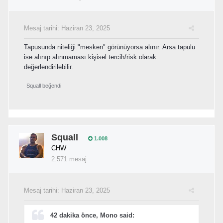
Mesaj tarihi:
Haziran 23, 2025
Tapusunda niteliği "mesken" görünüyorsa alınır. Arsa tapulu
ise alınıp alınmaması kişisel tercih/risk olarak
değerlendirilebilir.
Squall
beğendi
Squall
1.008
CHW
2.571 mesaj
Mesaj tarihi:
Haziran 23, 2025
42 dakika önce, Mono said: