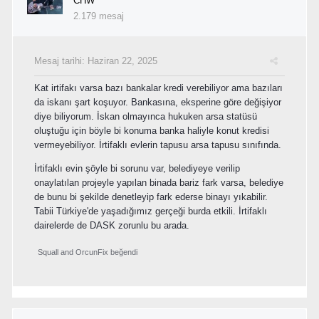
CHW
2.179 mesaj
Mesaj tarihi:
Haziran 22, 2025
Kat irtifakı varsa bazı bankalar kredi verebiliyor ama bazıları
da iskanı şart koşuyor. Bankasına, eksperine göre değişiyor
diye biliyorum. İskan olmayınca hukuken arsa statüsü
oluştuğu için böyle bi konuma banka haliyle konut kredisi
vermeyebiliyor. İrtifaklı evlerin tapusu arsa tapusu sınıfında.
İrtifaklı evin şöyle bi sorunu var, belediyeye verilip
onaylatılan projeyle yapılan binada bariz fark varsa, belediye
de bunu bi şekilde denetleyip fark ederse binayı yıkabilir.
Tabii Türkiye'de yaşadığımız gerçeği burda etkili. İrtifaklı
dairelerde de DASK zorunlu bu arada.
Squall
and
OrcunFix
beğendi