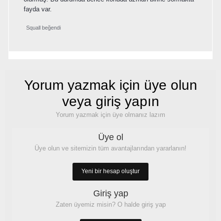
fayda var.
Squall
beğendi
Yorum yazmak için üye olun
veya giriş yapın
Yorum yazmak için üye olmanız lazım
Üye ol
Üye olun ve sitemizin tüm avantajlarından yararlanın!
Yeni bir hesap oluştur
Giriş yap
Zaten üyemiz misin? O halde giriş yap