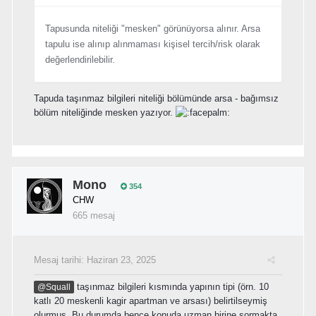
Tapusunda niteliği "mesken" görünüyorsa alınır. Arsa
tapulu ise alınıp alınmaması kişisel tercih/risk olarak
değerlendirilebilir.
Tapuda taşınmaz bilgileri niteliği bölümünde arsa - bağımsız
bölüm niteliğinde mesken yazıyor.
Mono
354
CHW
665 mesaj
Mesaj tarihi:
Haziran 23, 2025
taşınmaz bilgileri kısmında yapının tipi (örn. 10
@Squall
katlı 20 meskenli kagir apartman ve arsası) belirtilseymiş
olurmuş. Bu durumda bence konuda uzman birine sormakta