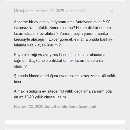
Mesaj tarihi:
Haziran 22, 2025
(düzenlendi)
Anneme bir ev almak istiyorum ama Antalyada evler %90
iskansız kat irtifaklı. Sorun olur mu? Nelere dikkat etmem
lazım iskansız ev alırken? Yarısını peşin yarısını banka
kredisiyle alacağım. Exper görecek evi ama onuda bankayı
falanda kazıklayabilirler mi?
Suyu elektriği vs ayrıymış herkesin iskansız olmasına
rağmen. Başka nelere dikkat etmek lazım ne sorunlar
olabilir?
Şu anda kirada oturduğum evde iskansızmış zaten. 40 yıllık
bina..
Almak istediğim ev sitede 40 yıllık değil ama sanırım oda
en az 15-20 yıllık olması lazım.
Haziran 22, 2025
Squall tarafından düzenlendi