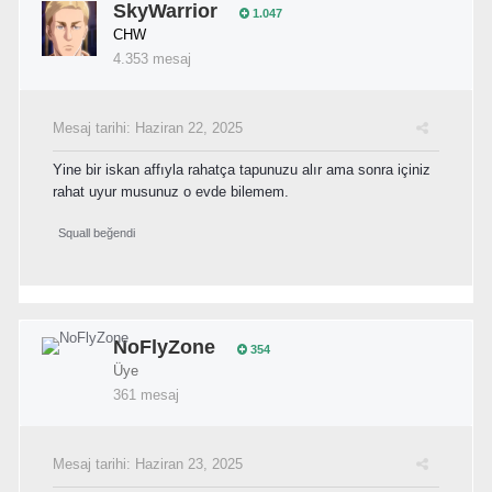
SkyWarrior
1.047
CHW
4.353 mesaj
Mesaj tarihi:
Haziran 22, 2025
Yine bir iskan affıyla rahatça tapunuzu alır ama sonra içiniz
rahat uyur musunuz o evde bilemem.
Squall
beğendi
NoFlyZone
354
Üye
361 mesaj
Mesaj tarihi:
Haziran 23, 2025