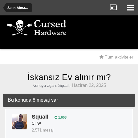
Satın Alma Önerileri - Deneyimler - Uyarılar
Tüm aktiviteler
İskansız Ev alınır mı?
,
Haziran 22, 2025
Konuyu açan:
Squall
Bu konuda 8 mesaj var
Squall
1.008
CHW
2.571 mesaj