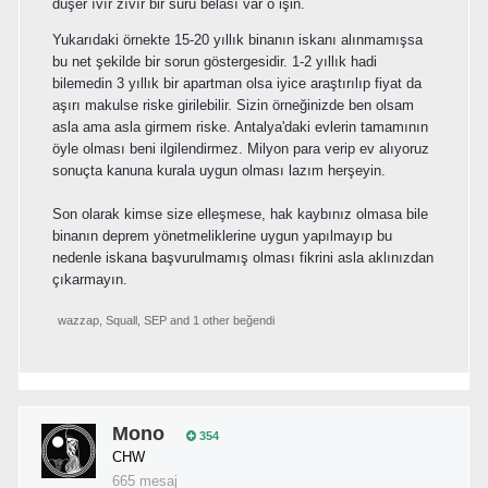
düşer ıvır zıvır bir sürü belası var o işin.
Yukarıdaki örnekte 15-20 yıllık binanın iskanı alınmamışsa
bu net şekilde bir sorun göstergesidir. 1-2 yıllık hadi
bilemedin 3 yıllık bir apartman olsa iyice araştırılıp fiyat da
aşırı makulse riske girilebilir. Sizin örneğinizde ben olsam
asla ama asla girmem riske. Antalya'daki evlerin tamamının
öyle olması beni ilgilendirmez. Milyon para verip ev alıyoruz
sonuçta kanuna kurala uygun olması lazım herşeyin.
Son olarak kimse size elleşmese, hak kaybınız olmasa bile
binanın deprem yönetmeliklerine uygun yapılmayıp bu
nedenle iskana başvurulmamış olması fikrini asla aklınızdan
çıkarmayın.
wazzap
,
Squall
,
SEP
and
1 other
beğendi
Mono
354
CHW
665 mesaj