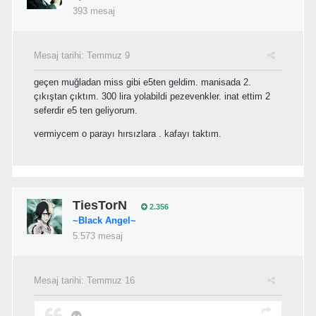
393 mesaj
Mesaj tarihi:
Temmuz 9
geçen muğladan miss gibi e5ten geldim. manisada 2.
çıkıştan çıktım. 300 lira yolabildi pezevenkler. inat ettim 2
seferdir e5 ten geliyorum.
vermiycem o parayı hırsızlara . kafayı taktım.
TiesTorN
2.356
~Black Angel~
5.573 mesaj
Mesaj tarihi:
Temmuz 16