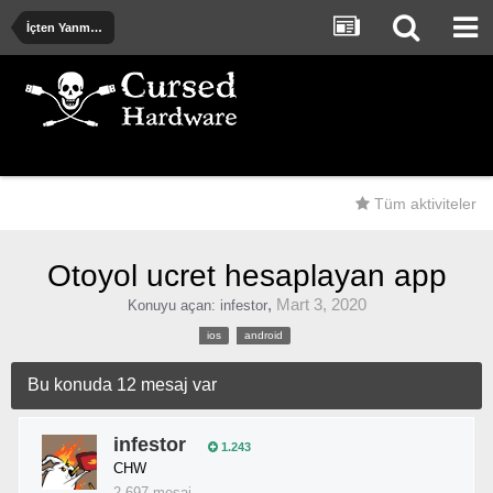
İçten Yanmalı ve Elektrik Motorlu Araçlar
Tüm aktiviteler
Otoyol ucret hesaplayan app
,
Mart 3, 2020
Konuyu açan:
infestor
ios
android
Bu konuda 12 mesaj var
infestor
1.243
CHW
2.697 mesaj