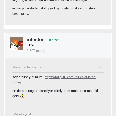
en sağa tarafada nakit gişe koymuşlar. maksat müşteri
kaçmasın...
infestor
1.243
CHW
2.697 mesaj
Mesaj tarihi:
Haziran 2
soyle birsey buldum:
https://tollguru.com/toll-calculator-
turkey
ne derece dogru hesapliyor bilmiyorum ama bana mantikli
geldi
Mono
beğendi