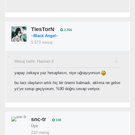
TiesTorN
2.356
~Black Angel~
5.573 mesaj
Mesaj tarihi:
Haziran 4
yapay zekaya yaz hesaplasın, niye uğraşıyorsun
bu tarz olayların artık hiç bir önemi kalmadı, aklıma ne gelse
yz'ye sorup geçiyorum, %90 doğru cevap veriyor.
snc-tr
108
Üye
210 mesaj