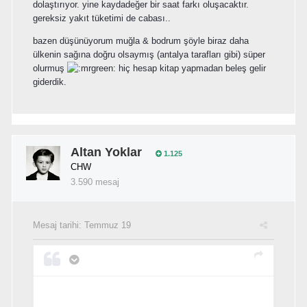
dolaştırıyor. yine kaydadeğer bir saat farkı oluşacaktır.
gereksiz yakıt tüketimi de cabası..
bazen düşünüyorum muğla & bodrum şöyle biraz daha
ülkenin sağına doğru olsaymış (antalya tarafları gibi) süper
olurmuş
hiç hesap kitap yapmadan beleş gelir
giderdik.
Altan Yoklar
1.125
CHW
3.590 mesaj
Mesaj tarihi:
Temmuz 19