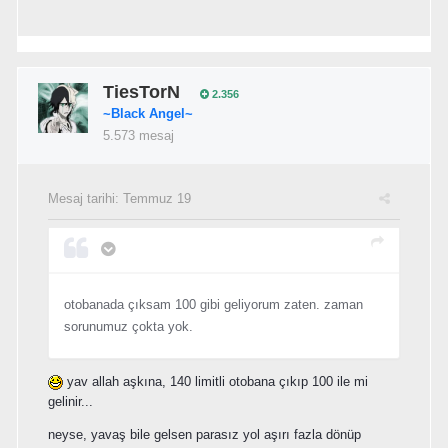
TiesTorN
2.356
~Black Angel~
5.573 mesaj
Mesaj tarihi:
Temmuz 19
otobanada çıksam 100 gibi geliyorum zaten. zaman
sorunumuz çokta yok.
yav allah aşkına, 140 limitli otobana çıkıp 100 ile mi
gelinir...
neyse, yavaş bile gelsen parasız yol aşırı fazla dönüp