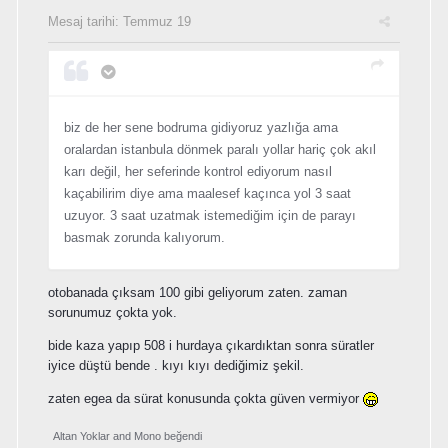
Mesaj tarihi:
Temmuz 19
biz de her sene bodruma gidiyoruz yazlığa ama
oralardan istanbula dönmek paralı yollar hariç çok akıl
karı değil, her seferinde kontrol ediyorum nasıl
kaçabilirim diye ama maalesef kaçınca yol 3 saat
uzuyor. 3 saat uzatmak istemediğim için de parayı
basmak zorunda kalıyorum.
otobanada çıksam 100 gibi geliyorum zaten. zaman
sorunumuz çokta yok.
bide kaza yapıp 508 i hurdaya çıkardıktan sonra süratler
iyice düştü bende . kıyı kıyı dediğimiz şekil.
zaten egea da sürat konusunda çokta güven vermiyor
Altan Yoklar
and
Mono
beğendi