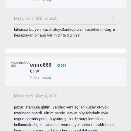
Mesaj tarihi:
Mart 3, 2020
bilhassa bu yeni kazik otoyollari/koprulerin ucretlerini
dogru
hesaplayan bir app var midir bildiginiz?
emre666
359
CHW
2.337 mesaj
Mesaj tarihi:
Mart 9, 2020
pazar istanbula gittim. yandex yeni açılan kuzey otoyolu
üzerinden önerdi. gittim bende. devlet büyüklerimiz öyle
uygun görmüş paralı buyurmuş. bizde sorgulamadan
kullanmak düşer... adamlar resmen yol satıyor.. ışıklı tabela
koymuşlar şurası şu dakika burası bu dakika diye.