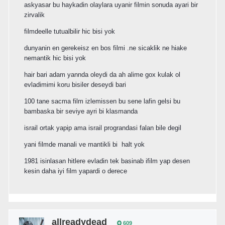
askyasar bu haykadin olaylara uyanir filmin sonuda ayari bir
zirvalik
filmdeelle tutualbilir hic bisi yok
dunyanin en gerekeisz en bos filmi .ne sicaklik ne hiake
nemantik hic bisi yok
hair bari adam yannda oleydi da ah alime gox kulak ol
evladimimi koru bisiler deseydi bari
100 tane sacma film izlemissen bu sene lafin gelsi bu
bambaska bir seviye ayri bi klasmanda
israil ortak yapip ama israil prograndasi falan bile degil
yani filmde manali ve mantikli bi halt yok
1981 isinlasan hitlere evladin tek basinab ifilm yap desen
kesin daha iyi film yapardi o derece
allreadydead
609