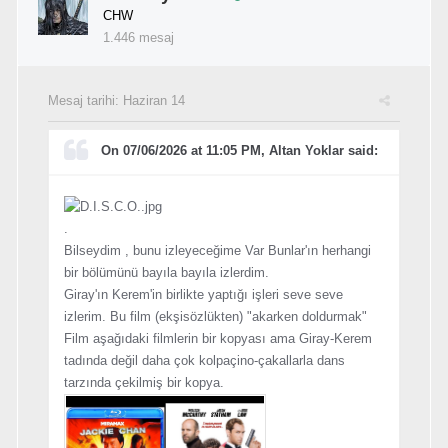
CHW
1.446 mesaj
Mesaj tarihi:
Haziran 14
On 07/06/2026 at 11:05 PM, Altan Yoklar said:
.
Bilseydim , bunu izleyeceğime Var Bunlar'ın herhangi
bir bölümünü bayıla bayıla izlerdim.
Giray'ın Kerem'in birlikte yaptığı işleri seve seve
izlerim. Bu film (ekşisözlükten) "akarken doldurmak"
Film aşağıdaki filmlerin bir kopyası ama Giray-Kerem
tadında değil daha çok kolpaçino-çakallarla dans
tarzında çekilmiş bir kopya.