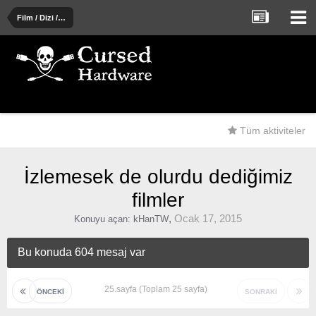
Film / Dizi / Tiyatro / Müzik / Kitap
Tüm aktiviteler
İzlemesek de olurdu dediğimiz
filmler
,
Ocak 17, 2015
Konuyu açan:
kHanTW
Bu konuda 604 mesaj var
25.sayfa (Toplam 25 sayfa)
ÖNCEKI
SONRAKI