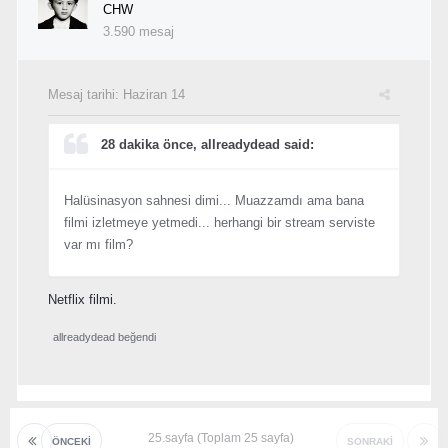
CHW
3.590 mesaj
Mesaj tarihi:
Haziran 14
28 dakika önce, allreadydead said:
Halüsinasyon sahnesi dimi... Muazzamdı ama bana
filmi izletmeye yetmedi... herhangi bir stream serviste
var mı film?
Netflix filmi.
allreadydead
beğendi
25.sayfa (Toplam 25 sayfa)
ÖNCEKI
SONRAKI