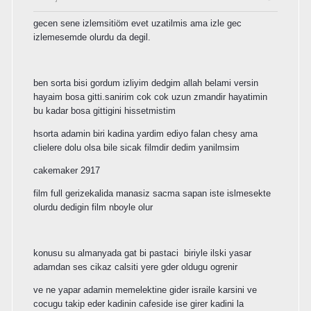
gecen sene izlemsitiöm evet uzatilmis ama izle gec
izlemesemde olurdu da degil.
ben sorta bisi gordum izliyim dedgim allah belami versin
hayaim bosa gitti.sanirim cok cok uzun zmandir hayatimin
bu kadar bosa gittigini hissetmistim
hsorta adamin biri kadina yardim ediyo falan chesy ama
clielere dolu olsa bile sicak filmdir dedim yanilmsim
cakemaker 2917
film full gerizekalida manasiz sacma sapan iste islmesekte
olurdu dedigin film nboyle olur
konusu su almanyada gat bi pastaci biriyle ilski yasar
adamdan ses cikaz calsiti yere gder oldugu ogrenir
ve ne yapar adamin memelektine gider israile karsini ve
cocugu takip eder kadinin cafeside ise girer kadini la