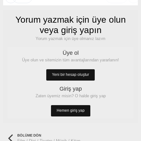
Yorum yazmak için üye olun
veya giriş yapın
Yorum yazmak için üye olmanız lazım
Üye ol
Üye olun ve sitemizin tüm avantajlarından yararlanın!
Yeni bir hesap oluştur
Giriş yap
Zaten üyemiz misin? O halde giriş yap
Hemen giriş yap
BÖLÜME DÖN
Film / Dizi / Tiyatro / Müzik / Kitap