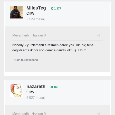
MilesTeg
1.377
CHW
2.529 mesaj
Mesaj tarihi:
Haziran 8
Nobody 2'yi izlemenize resmen gerek yok. İlki hiç fena
değildi ama ikinci son derece dandik olmuş. Ucuz.
Hugh Bullet
beğendi
nazareth
169
CHW
2.527 mesaj
Mesaj tarihi:
Haziran 9