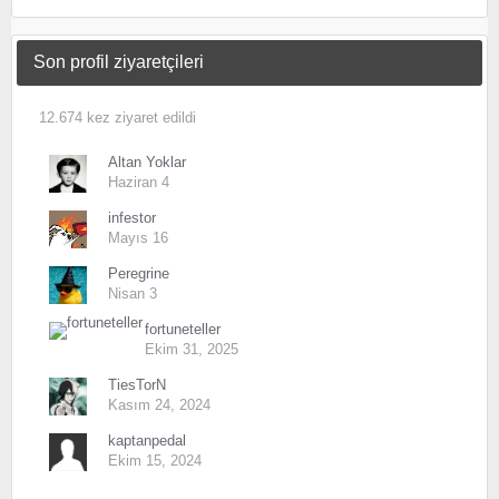
Son profil ziyaretçileri
12.674 kez ziyaret edildi
Altan Yoklar
Haziran 4
infestor
Mayıs 16
Peregrine
Nisan 3
fortuneteller
Ekim 31, 2025
TiesTorN
Kasım 24, 2024
kaptanpedal
Ekim 15, 2024