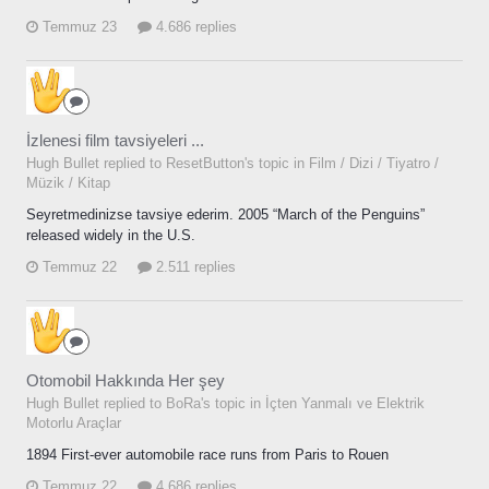
Temmuz 23
4.686 replies
İzlenesi film tavsiyeleri ...
Hugh Bullet replied to ResetButton's topic in
Film / Dizi / Tiyatro /
Müzik / Kitap
Seyretmedinizse tavsiye ederim. 2005 “March of the Penguins”
released widely in the U.S.
Temmuz 22
2.511 replies
Otomobil Hakkında Her şey
Hugh Bullet replied to BoRa's topic in
İçten Yanmalı ve Elektrik
Motorlu Araçlar
1894 First-ever automobile race runs from Paris to Rouen
Temmuz 22
4.686 replies