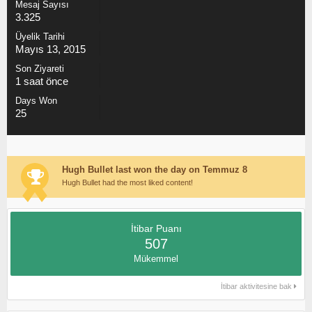
Mesaj Sayısı
3.325
Üyelik Tarihi
Mayıs 13, 2015
Son Ziyareti
1 saat önce
Days Won
25
Hugh Bullet last won the day on Temmuz 8
Hugh Bullet had the most liked content!
İtibar Puanı
507
Mükemmel
İtibar aktivitesine bak