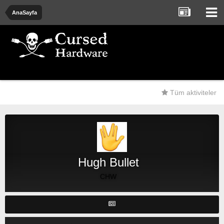
AnaSayfa
Tüm aktiviteler
Hugh Bullet
CHW