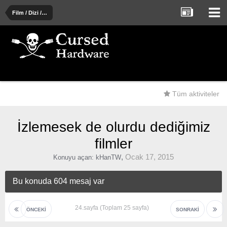
Film / Dizi / Tiyatro / Müzik / Kitap
Tüm aktiviteler
İzlemesek de olurdu dediğimiz
filmler
,
Ocak 17, 2015
Konuyu açan:
kHanTW
Bu konuda 604 mesaj var
24.sayfa (Toplam 25 sayfa)
ÖNCEKI
SONRAKI