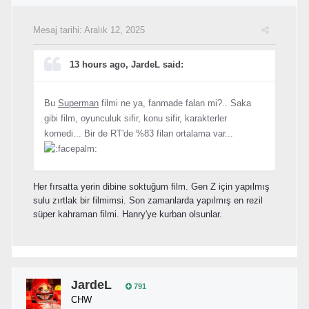
Mesaj tarihi:
Aralık 12, 2025
13 hours ago, JardeL said:
Bu
Superman
filmi ne ya, fanmade falan mi?.. Saka
gibi film, oyunculuk sifir, konu sifir, karakterler
komedi... Bir de RT'de %83 filan ortalama var...
Her fırsatta yerin dibine soktuğum film. Gen Z için yapılmış
sulu zırtlak bir filmimsi. Son zamanlarda yapılmış en rezil
süper kahraman filmi. Hanry'ye kurban olsunlar.
JardeL
791
CHW