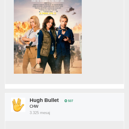
Hugh Bullet
507
CHW
3.325 mesaj