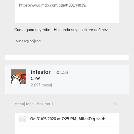
https://www.imdb.com/title/tt30144839/
Cuma gunu seyrettim. Hakkinda soylenenlere değmez
MilesTeg
beğendi
infestor
1.243
CHW
2.697 mesaj
Mesaj tarihi:
Haziran 1
On 31/05/2026 at 7:25 PM, MilesTeg said: