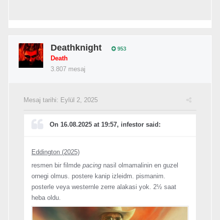
Deathknight
953
Death
3.807 mesaj
Mesaj tarihi:
Eylül 2, 2025
On 16.08.2025 at 19:57, infestor said:
Eddington (2025)
resmen bir filmde
pacing
nasil olmamalinin en guzel
ornegi olmus. postere kanip izleidm. pismanim.
posterle veya westernle zerre alakasi yok. 2½ saat
heba oldu.