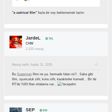
"a satirical film"
fazla bir sey beklememek lazim
JardeL
791
CHW
2.220 mesaj
Mesaj tarihi:
Aralık 11, 2025
Bu
Superman
filmi ne ya, fanmade falan mi?.. Saka gibi
film, oyunculuk sifir, konu sifir, karakterler komedi... Bir de
RT'de %83 filan ortalama var...
SEP
836