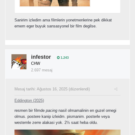
Sanirim izledim ama filmlerin yonetmenlerine pek dikkat
emem eger buyuk sansasyonel bir film degilse.
infestor
1.243
CHW
2.697 mesaj
Mesaj tarihi:
Ağustos 16, 2025
(düzenlendi)
Eddington (2025)
resmen bir filmde
pacing
nasil olmamalinin en guzel ornegi
olmus. postere kanip izleidm. pismanim. posterle veya
westernle zerre alakasi yok. 2½ saat heba oldu.