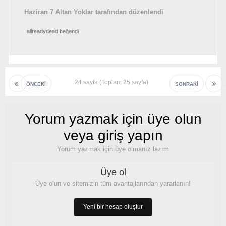
Haziran 7
Altan Yoklar tarafından düzenlendi
allreadydead
beğendi
24.sayfa (Toplam 25 sayfa)
ÖNCEKI
SONRAKI
Yorum yazmak için üye olun
veya giriş yapın
Yorum yazmak için üye olmanız lazım
Üye ol
Üye olun ve sitemizin tüm avantajlarından yararlanın!
Yeni bir hesap oluştur