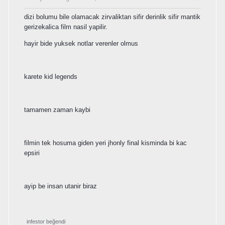
dizi bolumu bile olamacak zirvaliktan sifir derinlik sifir mantik
gerizekalica film nasil yapilir.
hayir bide yuksek notlar verenler olmus
karete kid legends
tamamen zaman kaybi
filmin tek hosuma giden yeri jhonly final kisminda bi kac
epsiri
ayip be insan utanir biraz
infestor
beğendi