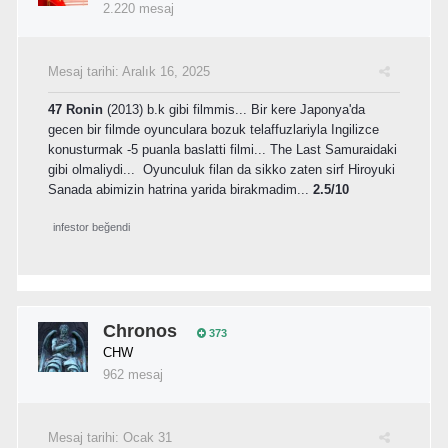
2.220 mesaj
Mesaj tarihi:
Aralık 16, 2025
47 Ronin
(2013) b.k gibi filmmis... Bir kere Japonya'da
gecen bir filmde oyunculara bozuk telaffuzlariyla Ingilizce
konusturmak -5 puanla baslatti filmi... The Last Samuraidaki
gibi olmaliydi... Oyunculuk filan da sikko zaten sirf Hiroyuki
Sanada abimizin hatrina yarida birakmadim...
2.5/10
infestor
beğendi
Chronos
373
CHW
962 mesaj
Mesaj tarihi:
Ocak 31