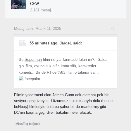
CHW
2.181 mesaj
Mesaj tarihi:
Aralık 11, 2025
55 minutes ago, JardeL said:
Bu
Superman
filmi ne ya, fanmade falan mi?.. Saka
gibi film, oyunculuk sifir, konu sifir, karakterler
komedi... Bir de RT'de %83 filan ortalama var...
Filmin yönetmeni olan James Gunn adlı elemanı pek bir
seviyor genç izleyici. Lüzumsuz sululuklarıyla dolu (bence
boNboş) filmleriyle ünlü bu şahsı bir de marifetmiş gibi
DC'nin başına geçirdiler, bakalım neler olacak.
MilesTeg
beğendi