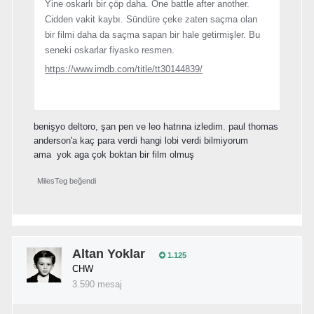
Yine oskarlı bir çöp daha. One battle after another.
Cidden vakit kaybı. Sündüre çeke zaten saçma olan
bir filmi daha da saçma sapan bir hale getirmişler. Bu
seneki oskarlar fiyasko resmen.
https://www.imdb.com/title/tt30144839/
benişyo deltoro, şan pen ve leo hatrına izledim. paul thomas
anderson'a kaç para verdi hangi lobi verdi bilmiyorum
ama yok aga çok boktan bir film olmuş
MilesTeg
beğendi
Altan Yoklar
1.125
CHW
3.590 mesaj