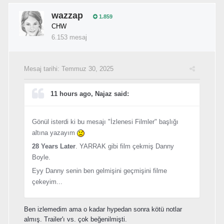
wazzap
1.859
CHW
6.153 mesaj
Mesaj tarihi:
Temmuz 30, 2025
11 hours ago, Najaz said:
Gönül isterdi ki bu mesajı "İzlenesi Filmler" başlığı
altına yazayım
28 Years Later
. YARRAK gibi film çekmiş Danny
Boyle.
Eyy Danny senin ben gelmişini geçmişini filme
çekeyim...
Ben izlemedim ama o kadar hypedan sonra kötü notlar
almış. Trailer'ı vs. çok beğenilmişti.