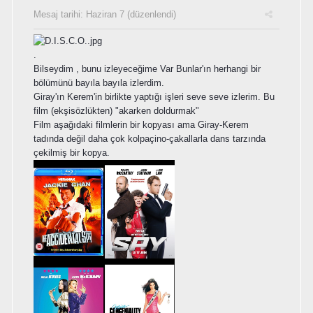
Mesaj tarihi:
Haziran 7
(düzenlendi)
.
Bilseydim , bunu izleyeceğime Var Bunlar'ın herhangi bir
bölümünü bayıla bayıla izlerdim.
Giray'ın Kerem'in birlikte yaptığı işleri seve seve izlerim. Bu
film (ekşisözlükten) "akarken doldurmak"
Film aşağıdaki filmlerin bir kopyası ama Giray-Kerem
tadında değil daha çok kolpaçino-çakallarla dans tarzında
çekilmiş bir kopya.