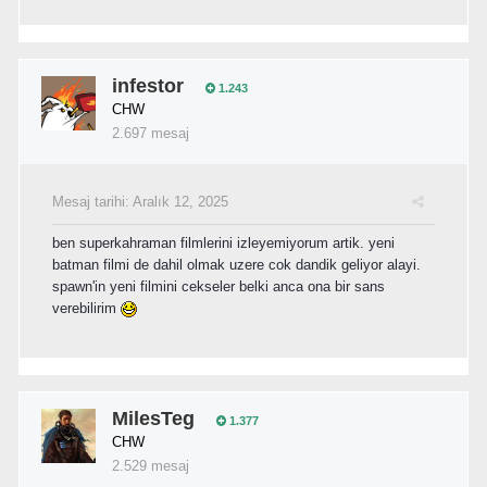
infestor
1.243
CHW
2.697 mesaj
Mesaj tarihi:
Aralık 12, 2025
ben superkahraman filmlerini izleyemiyorum artik. yeni
batman filmi de dahil olmak uzere cok dandik geliyor alayi.
spawn'in yeni filmini cekseler belki anca ona bir sans
verebilirim
MilesTeg
1.377
CHW
2.529 mesaj