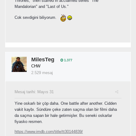
Thrones," then starred in acclaimed series "The
Mandalorian" and "Last of Us."
Cok sevdigini biliyorum.
MilesTeg
1.377
CHW
2.529 mesaj
Mesaj tarihi:
Mayıs 31
Yine oskarlı bir çöp daha. One battle after another. Cidden
vakit kaybı. Sündüre çeke zaten saçma olan bir filmi daha
da saçma sapan bir hale getirmişler. Bu seneki oskarlar
fiyasko resmen.
https://www.imdb.com/title/tt30144839/