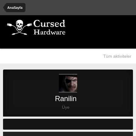
AnaSayfa
Tüm aktiviteler
Ranilin
Üye