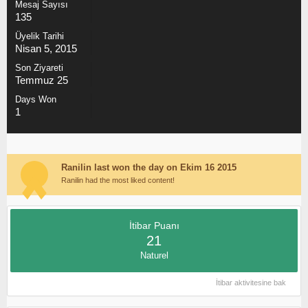
Mesaj Sayısı
135
Üyelik Tarihi
Nisan 5, 2015
Son Ziyareti
Temmuz 25
Days Won
1
Ranilin last won the day on Ekim 16 2015
Ranilin had the most liked content!
İtibar Puanı
21
Naturel
İtibar aktivitesine bak