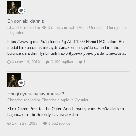
En son aldıklarınız
Chandos replied to RFID's topic in
Satın Alma Önerileri - Deneyimler
- Uyarılar
https://www.lg.com/tr/lg-friends/lg-AFD-1200 Harici DAC aldım. Bu
model bir süredir aklımdaydı. Amazon Türkiye'de satan bir satıcı
bulunca da aldım. İyi bir usb kablo (type-c/type-c ya da type-c/usb...
Kasım 14, 2019
6.196 replies
1
Hangi oyunu oynuyorsunuz?
Chandos replied to Chandos's topic in
Oyunlar
Xbox Game Pass'te The Outer Worlds oynuyorum. Henüz oldukça
başındayım. Bir Serenity havası sezdim.
Ekim 27, 2019
1.552 replies