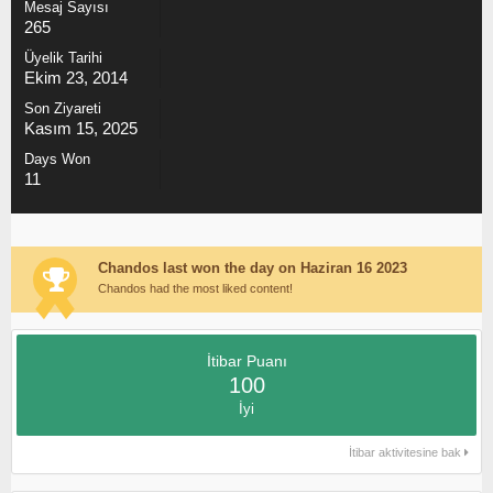
Mesaj Sayısı
265
Üyelik Tarihi
Ekim 23, 2014
Son Ziyareti
Kasım 15, 2025
Days Won
11
Chandos last won the day on Haziran 16 2023
Chandos had the most liked content!
İtibar Puanı
100
İyi
İtibar aktivitesine bak