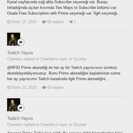
Kanal sayfasında sağ altta Subscribe seçeneği var. Burayı
tıkladığında açılan kısımda Two Ways to Subscribe bölümü var.
Orada Free Subscription with Prime seçeneği var. İlgili seçeneği...
Ekim 13, 2020
65 replies
1
Twitch Yayını
Chandos replied to Chandos's topic in
Oyunlar
@RFID Prime aboneliği ile her ay bir Twitch yayıncısını ücretsiz
destekleyebiliyorsunuz. Bunu Prime aboneliğini başlattıktan sonra
her ay yayıncının Twitch kanalında ilgili Prime aboneliğini...
Ekim 13, 2020
65 replies
Twitch Yayını
Chandos replied to Chandos's topic in
Oyunlar