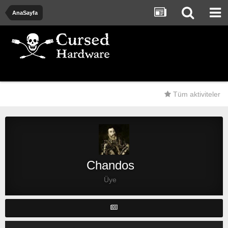
AnaSayfa
Tüm aktiviteler
Chandos
Üye