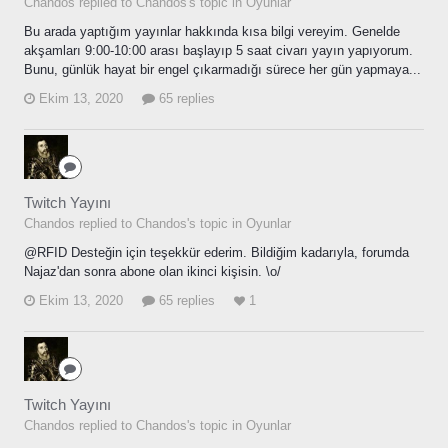
Chandos replied to Chandos's topic in
Oyunlar
Bu arada yaptığım yayınlar hakkında kısa bilgi vereyim. Genelde
akşamları 9:00-10:00 arası başlayıp 5 saat civarı yayın yapıyorum.
Bunu, günlük hayat bir engel çıkarmadığı sürece her gün yapmaya...
Ekim 13, 2020
65 replies
Twitch Yayını
Chandos replied to Chandos's topic in
Oyunlar
@RFID Desteğin için teşekkür ederim. Bildiğim kadarıyla, forumda
Najaz'dan sonra abone olan ikinci kişisin. \o/
Ekim 13, 2020
65 replies
1
Twitch Yayını
Chandos replied to Chandos's topic in
Oyunlar