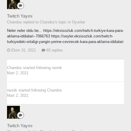
Twitch Yayını
Chandos replied to Chandos's topic in
Oyunlar
Neler neler oldu be... https://eksisozluk.com/twitch-turkiye-kara-para-
aklama-iddialari--7066763 https://seyler.eksisozluk.com/twitch-
turkiyedeki-ortaligi-yangin-yerine-cevirecek-kara-para-aklama-iddialari
Ekim 31, 2021
65 replies
Chandos
started following
raonik
Mart 2, 2021
raonik
started following
Chandos
Mart 2, 2021
Twitch Yayını