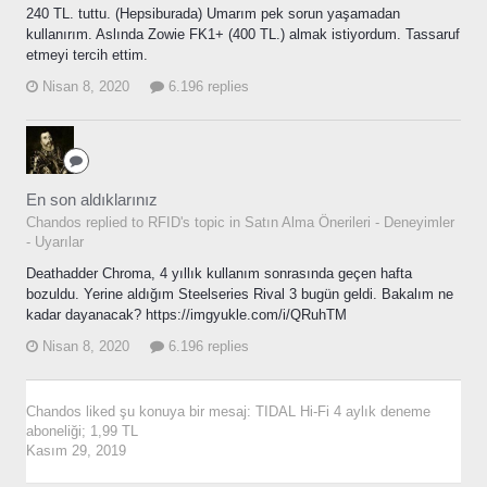
240 TL. tuttu. (Hepsiburada) Umarım pek sorun yaşamadan
kullanırım. Aslında Zowie FK1+ (400 TL.) almak istiyordum. Tassaruf
etmeyi tercih ettim.
Nisan 8, 2020
6.196 replies
En son aldıklarınız
Chandos replied to RFID's topic in
Satın Alma Önerileri - Deneyimler
- Uyarılar
Deathadder Chroma, 4 yıllık kullanım sonrasında geçen hafta
bozuldu. Yerine aldığım Steelseries Rival 3 bugün geldi. Bakalım ne
kadar dayanacak? https://imgyukle.com/i/QRuhTM
Nisan 8, 2020
6.196 replies
Chandos
liked şu konuya bir mesaj:
TIDAL Hi-Fi 4 aylık deneme
aboneliği; 1,99 TL
Kasım 29, 2019