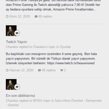
Amazon Prime Türkiye'ye geldi. Bu servise dahil hizmetlerden birisi
olan Prime Gaming ile Twitch aboneliği yalnızca 7,90 tl! Üstelik her
ay bedava oyunlara sahip olmak, Amazon Prime fırsatlarından...
Ekim 12, 2020
65 replies
Twitch Yayını
Chandos replied to Chandos's topic in
Oyunlar
Bu başlıktaki son mesajımın üzerinden 4 sene geçmiş. Ben hala
yayın yapıyorum. Bir süredir de Türkçe olarak yayın yapıyorum.
İzlemek isteyenleri beklerim: https://www.twitch.tv/heavenseed
Haziran 12, 2020
65 replies
2
En son aldıklarınız
Chandos replied to RFID's topic in
Satın Alma Önerileri - Deneyimler
- Uyarılar