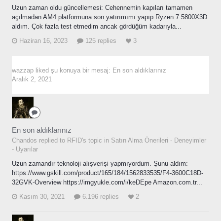
Uzun zaman oldu güncellemesi: Cehennemin kapıları tamamen
açılmadan AM4 platformuna son yatırımımı yapıp Ryzen 7 5800X3D
aldım. Çok fazla test etmedim ancak gördüğüm kadarıyla...
Haziran 16, 2023
125 replies
3
wazzap
liked şu konuya bir mesaj:
En son aldıklarınız
Aralık 2, 2021
En son aldıklarınız
Chandos replied to RFID's topic in
Satın Alma Önerileri - Deneyimler
- Uyarılar
Uzun zamandır teknoloji alışverişi yapmıyordum. Şunu aldım:
https://www.gskill.com/product/165/184/1562833535/F4-3600C18D-
32GVK-Overview https://imgyukle.com/i/keDEpe Amazon.com.tr...
Kasım 30, 2021
6.196 replies
2