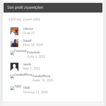
Son profil ziyaretçileri
3.920 kez ziyaret edildi
infestor
Ocak 22
Squall
Ekim 16, 2024
Firienholt
Eylül 4, 2021
raonik
Mart 2, 2021
GeraltofRivia
Aralık 19, 2020
T800
Temmuz 12, 2020