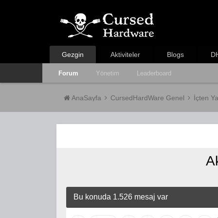
Gezgin
Aktiviteler
Blogs
DH
Forum
Yönetim
Leaderboard
AnaSayfa
CursedHardWare Genel
İçten Y
A
Bu konuda 1.526 mesaj var