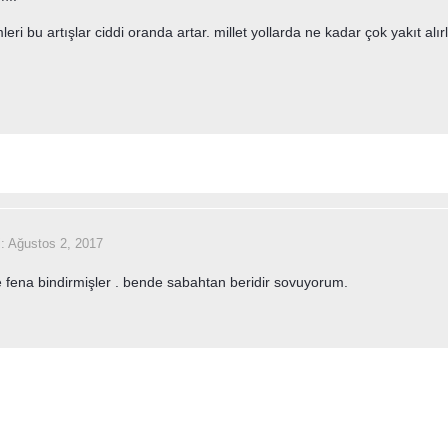
leri bu artışlar ciddi oranda artar. millet yollarda ne kadar çok yakıt alı
i:
Ağustos 2, 2017
e fena bindirmişler . bende sabahtan beridir sovuyorum.