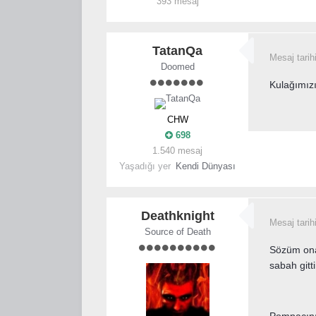
393 mesaj
TatanQa
Mesaj tarih
Doomed
Kulağımızı
CHW
698
1.540 mesaj
Yaşadığı yer
Kendi Dünyası
Deathknight
Mesaj tarih
Source of Death
Sözüm ona 
sabah gitt
Pompacını