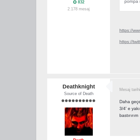
pompa s
832
2.178 mesaj
https://w
https://t
Deathknight
Mesaj tarih
Source of Death
Daha geçen
3/4' e yak
bastırırım