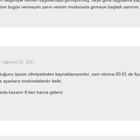
göre bugün vermeyim yarın veririm modunada girmeye başladı sanırım.
i:
Ağustos 22, 2017
tuğunu öpsün zihniyetinden kaynaklanıyordur, zam olunca 00:01 de fiyat
z ayarlarız modundalardır belki.
azla kazanır 8.kez hacca gideriz