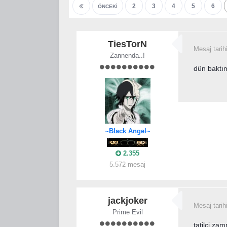
2
3
4
5
6
ÖNCEKI
TiesTorN
Mesaj tarih
Zannenda..!
dün baktım
~Black Angel~
2.355
5.572 mesaj
jackjoker
Mesaj tarih
Prime Evil
tatilci za