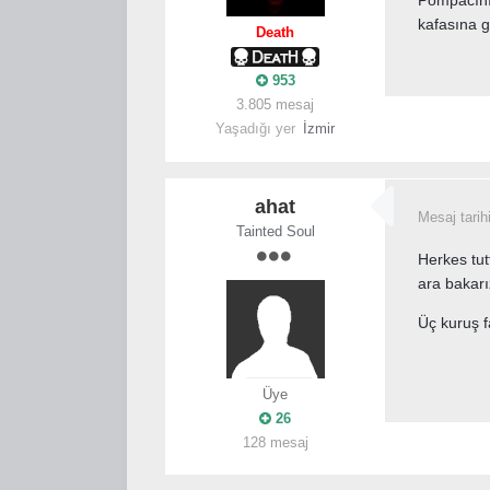
kafasına 
Death
953
3.805 mesaj
Yaşadığı yer
İzmir
ahat
Mesaj tarih
Tainted Soul
Herkes tut
ara bakarı
Üç kuruş f
Üye
26
128 mesaj