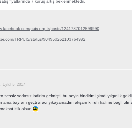
atış fiyatlarında 7 kuruş artış beklenmektedir.
ww.facebook.com/puis.org.tr/posts/1241787012599990
witter.com/TRPUIS/status/904950262103764992
i:
Eylül 5, 2017
 sessiz sedasız indirim gelmişti, bu neyin bindirimi şimdi yılgınlık geldi 
ın ama bayram geçti aracı yıkayamadım akşam ki ruh halime bağlı olma
 maksat itlik olsun