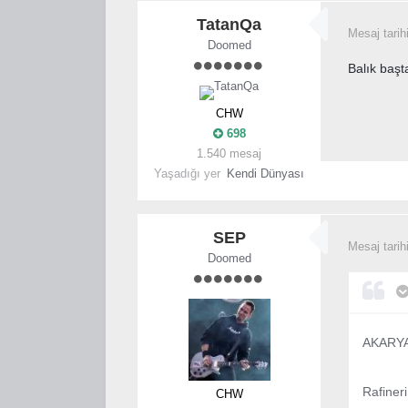
TatanQa
Mesaj tarih
Doomed
Balık baş
CHW
698
1.540 mesaj
Yaşadığı yer
Kendi Dünyası
SEP
Mesaj tarih
Doomed
AKARYA
Rafineri
CHW