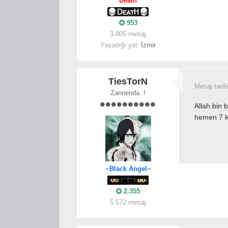
Death
953
3.805 mesaj
Yaşadığı yer
İzmir
TiesTorN
Mesaj tarih
Zannenda..!
Allah bin b
hemen 7 ku
~Black Angel~
2.355
5.572 mesaj