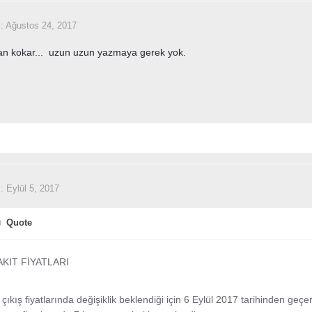
i:
Ağustos 24, 2017
tan kokar... uzun uzun yazmaya gerek yok.
i:
Eylül 5, 2017
Quote
KIT FİYATLARI
 çıkış fiyatlarında değişiklik beklendiği için 6 Eylül 2017 tarihinden geç