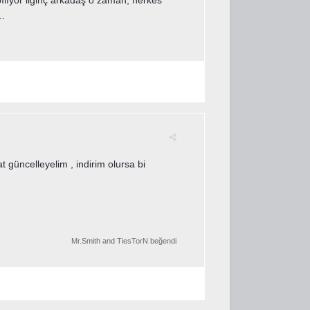
..
 güncelleyelim , indirim olursa bi
Mr.Smith
and
TiesTorN
beğendi