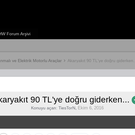
W Forum Arşivi
anmalı ve Elektrik Motorlu Araçlar
Akaryakıt 90 TL'ye doğru giderken..
karyakıt 90 TL'ye doğru giderken...
,
Ekim 6, 2016
Konuyu açan:
TiesTorN