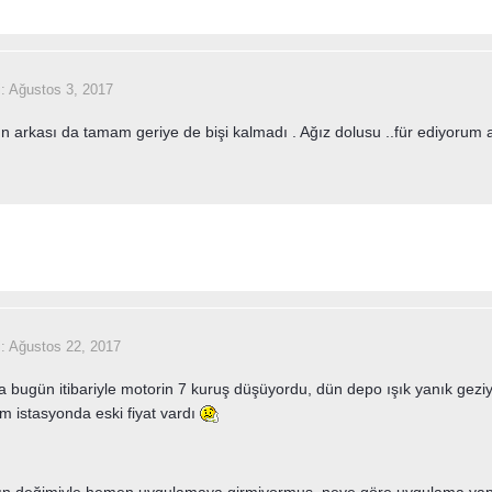
i:
Ağustos 3, 2017
n arkası da tamam geriye de bişi kalmadı . Ağız dolusu ..für ediyoru
i:
Ağustos 22, 2017
bugün itibariyle motorin 7 kuruş düşüyordu, dün depo ışık yanık gezi
im istasyonda eski fiyat vardı
n değimiyle hemen uygulamaya girmiyormuş, neye göre uygulama yapıl