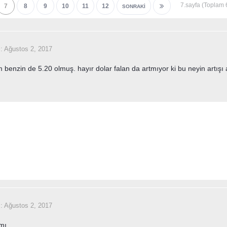
7.sayfa (Toplam
7
8
9
10
11
12
SONRAKI
i:
Ağustos 2, 2017
 benzin de 5.20 olmuş. hayır dolar falan da artmıyor ki bu neyin artışı 
i:
Ağustos 2, 2017
mmı.