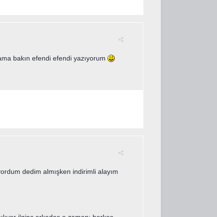
m ama bakın efendi efendi yazıyorum
yordum dedim almışken indirimli alayım
ıyor ilginç arkadaş o zaman; herkes