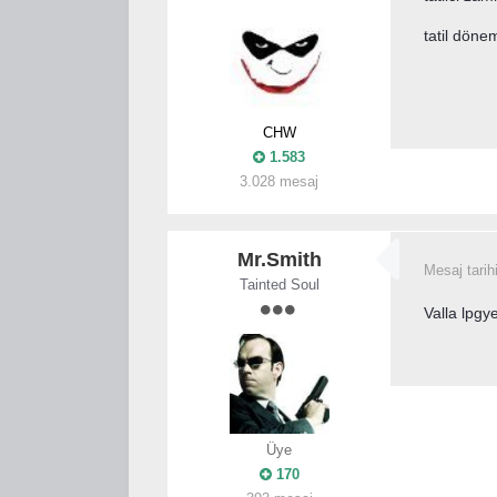
tatil dönem
CHW
1.583
3.028 mesaj
Mr.Smith
Mesaj tarih
Tainted Soul
Valla lpgy
Üye
170