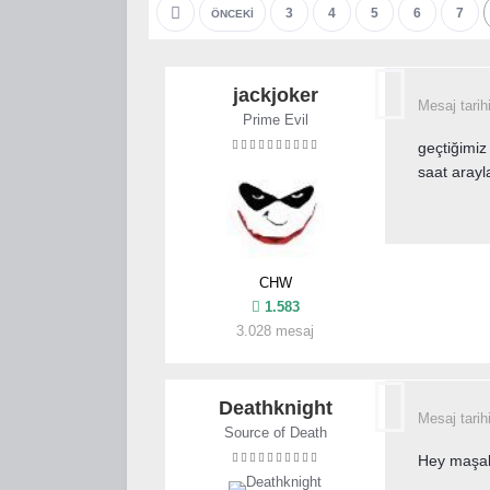
3
4
5
6
7
ÖNCEKI
jackjoker
Mesaj tarih
Prime Evil
geçtiğimiz
saat arayl
CHW
1.583
3.028 mesaj
Deathknight
Mesaj tarih
Source of Death
Hey maşal