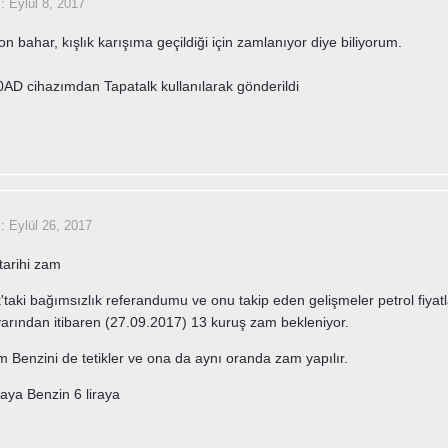
i:
Eylül 8, 2017
n bahar, kışlık karışıma geçildiği için zamlanıyor diye biliyorum.
D cihazımdan Tapatalk kullanılarak gönderildi
i:
Eylül 26, 2017
arihi zam
'taki bağımsızlık referandumu ve onu takip eden gelişmeler petrol fiyatlar
arından itibaren (27.09.2017) 13 kuruş zam bekleniyor.
m Benzini de tetikler ve ona da aynı oranda zam yapılır.
raya Benzin 6 liraya