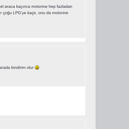
izel araca kaçınca motorine hep fazladan
ır çoğu LPG'ye kaçtı, onu da motorine
larada bindirim olur