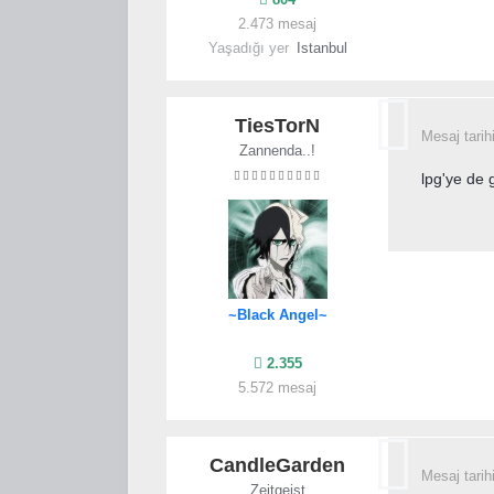
2.473 mesaj
Yaşadığı yer
Istanbul
TiesTorN
Mesaj tarih
Zannenda..!
lpg'ye de 
~Black Angel~
2.355
5.572 mesaj
CandleGarden
Mesaj tarih
Zeitgeist