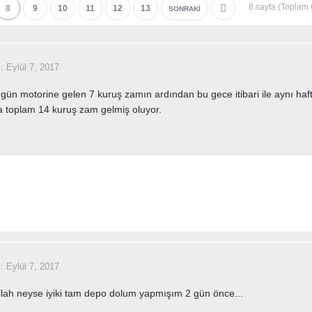
8.sayfa (Toplam
8
9
10
11
12
13
SONRAKI
i:
Eylül 7, 2017
 gün motorine gelen 7 kuruş zamın ardından bu gece itibari ile aynı haft
a toplam 14 kuruş zam gelmiş oluyor.
i:
Eylül 7, 2017
lah neyse iyiki tam depo dolum yapmışım 2 gün önce...