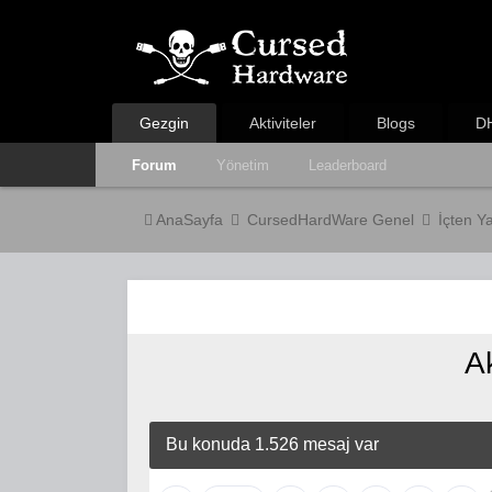
Gezgin
Aktiviteler
Blogs
DH
Forum
Yönetim
Leaderboard
AnaSayfa
CursedHardWare Genel
İçten Y
A
Bu konuda 1.526 mesaj var