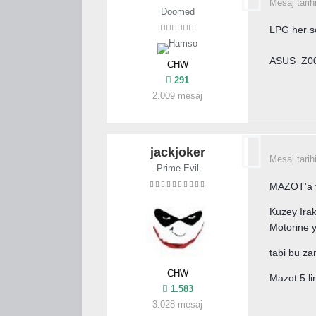
Mesaj tarih
Doomed
LPG her so
ASUS_Z00A
CHW
291
2.009 mesaj
jackjoker
Mesaj tarih
Prime Evil
MAZOT'a t
Kuzey Irak
Motorine y
tabi bu za
CHW
Mazot 5 li
1.583
3.028 mesaj