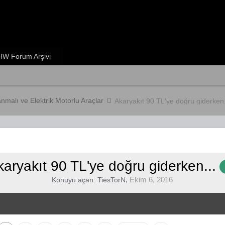
W Forum Arşivi
anmalı ve Elektrik Motorlu Araçlar
Akaryakıt 90 TL'ye doğru giderken.
karyakıt 90 TL'ye doğru giderken...
,
Ekim 6, 2016
Konuyu açan:
TiesTorN