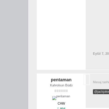
Eylül 7, 2
pentaman
Mesaj tarih
Kahrolsun Büdü
@jackjoke
CHW
804