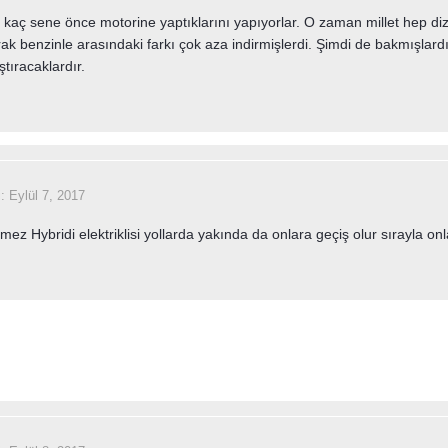
 kaç sene önce motorine yaptıklarını yapıyorlar. O zaman millet hep d
k benzinle arasındaki farkı çok aza indirmişlerdi. Şimdi de bakmışlard
ştıracaklardır.
i:
Eylül 7, 2017
tmez Hybridi elektriklisi yollarda yakında da onlara geçiş olur sırayla on