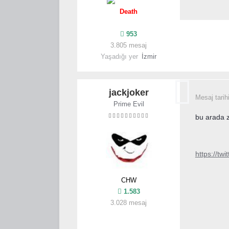
Death
953
3.805 mesaj
Yaşadığı yer
İzmir
jackjoker
Mesaj tarih
Prime Evil
bu arada z
https://t
CHW
1.583
3.028 mesaj