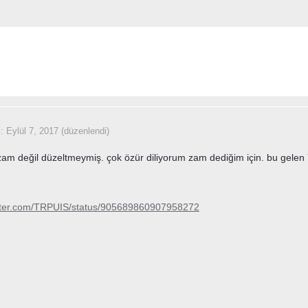
i:
Eylül 7, 2017
(düzenlendi)
am değil düzeltmeymiş. çok özür diliyorum zam dediğim için. bu gelen 
witter.com/TRPUIS/status/905689860907958272