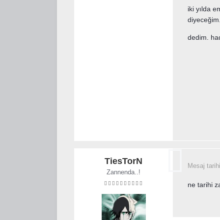
iki yılda 
diyeceğim
dedim. had
TiesTorN
Mesaj tarih
Zannenda..!
ne tarihi 