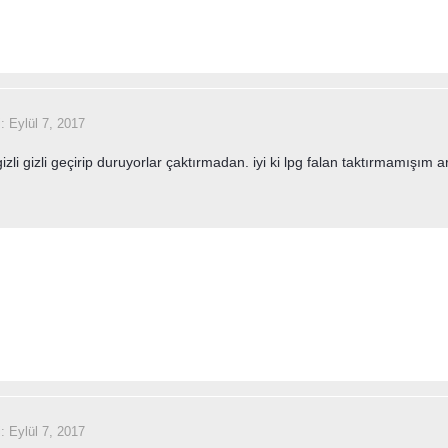
i:
Eylül 7, 2017
gizli gizli geçirip duruyorlar çaktırmadan. iyi ki lpg falan taktırmamışı
i:
Eylül 7, 2017