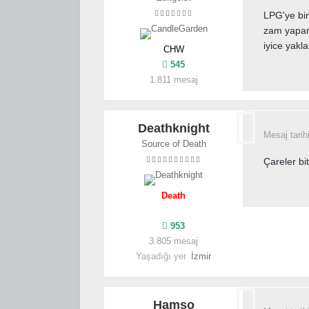
LPG'ye bir
zam yapara
iyice yakla
CHW
545
1.811 mesaj
Deathknight
Mesaj tarih
Source of Death
Çareler bi
Death
953
3.805 mesaj
Yaşadığı yer
İzmir
Hamso