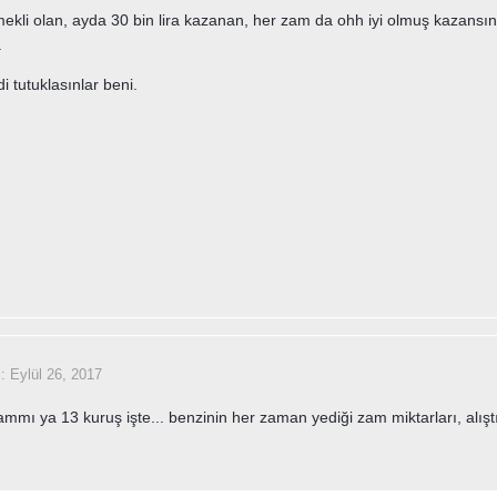
emekli olan, ayda 30 bin lira kazanan, her zam da ohh iyi olmuş kazansı
.
i tutuklasınlar beni.
i:
Eylül 26, 2017
zammı ya 13 kuruş işte... benzinin her zaman yediği zam miktarları, alıştı