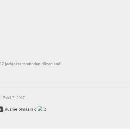
017
jackjoker tarafından düzenlendi
i:
Eylül 7, 2017
, düzme olmasın o
r