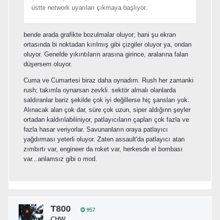
üstte network uyarıları çıkmaya başlıyor.
bende arada grafikte bozulmalar oluyor; hani şu ekran
ortasında bi noktadan kırılmış gibi çizgiler oluyor ya, ondan
oluyor. Genelde yıkıntıların arasına girince, aralarına falan
düşersem oluyor.
Cuma ve Cumartesi biraz daha oynadım. Rush her zamanki
rush; takımla oynarsan zevkli. sektör almalı olanlarda
saldıranlar bariz şekilde çok iyi değillerse hiç şansları yok.
Alınacak alan çok dar, süre çok uzun, siper aldığınn şeyler
ortadan kaldırılabiliniyor, patlayıcıların çapları çok fazla ve
fazla hasar veriyorlar. Savunanların oraya patlayıcı
yağdırması yeterli oluyor. Zaten assault'da patlayıcı atan
zımbırtı var, engineer da roket var, herkesde el bombası
var...anlamsız gibi o mod.
T800
957
CHW