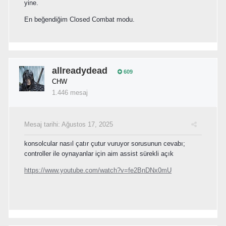
yine.
En beğendiğim Closed Combat modu.
allreadydead
609
CHW
1.446 mesaj
Mesaj tarihi:
Ağustos 17, 2025
konsolcular nasıl çatır çutur vuruyor sorusunun cevabı;
controller ile oynayanlar için aim assist sürekli açık
https://www.youtube.com/watch?v=fe2BnDNx0mU