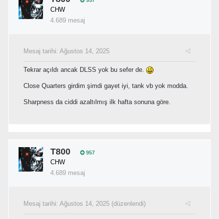
CHW
4.689 mesaj
Mesaj tarihi:
Ağustos 14, 2025
Tekrar açıldı ancak DLSS yok bu sefer de.
Close Quarters girdim şimdi gayet iyi, tank vb yok modda.
Sharpness da ciddi azaltılmış ilk hafta sonuna göre.
T800
957
CHW
4.689 mesaj
Mesaj tarihi:
Ağustos 14, 2025
(düzenlendi)