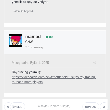
yönelik bir şey de veriyor.
TatanQa
beğendi
mamad
469
CHW
2.156 mesaj
Mesaj tarihi:
Eylül 1, 2025
Ray tracing yokmuş:
https://videocardz.com/newz/battlefield-6-skips-ray-tracing-
to-reach-more-players
4.sayfa (Toplam 5 sayfa)
ÖNCEKI
SONRAKI