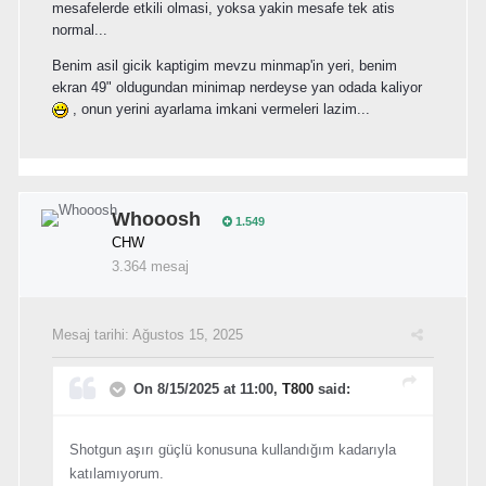
mesafelerde etkili olmasi, yoksa yakin mesafe tek atis
normal...
Benim asil gicik kaptigim mevzu minmap'in yeri, benim
ekran 49" oldugundan minimap nerdeyse yan odada kaliyor
, onun yerini ayarlama imkani vermeleri lazim...
Whooosh
1.549
CHW
3.364 mesaj
Mesaj tarihi:
Ağustos 15, 2025
On 8/15/2025 at 11:00,
T800
said:
Shotgun aşırı güçlü konusuna kullandığım kadarıyla
katılamıyorum.