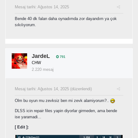
Mesaj tarihi:
Ağustos 14, 2025
Bende 40 dk falan daha oynadımda zor dayandım ya çok
sıkılıyorum.
JardeL
791
CHW
2.220 mesaj
Mesaj tarihi:
Ağustos 14, 2025
(düzenlendi)
Olm bu oyun mu zevksiz ben mi zevk alamiyorum?..
DLSS icin repair files yapin diyorlar girmeden, ama bende
ise yaramadi...
[ Edit ]: