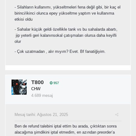
- Silahların kullanımı, yükseltmeleri fena değil gibi, bir kaç el
birinci/ikinci olunca epey yükseltme yaptım ve kullanıma
etkisi oldu
- Sahalar küçük geldi özellikle tank vs bu sahalarda abartı,
jip yeterli geri kalanınsokal çatışmaları olursa daha keyifli
olur
- Çok uzatmadan , alır mıyım? Evet. Bf fanatiğiyim.
T800
957
CHW
4.689 mesaj
Mesaj tarihi:
Ağustos 21, 2025
Ben de refund talebini iptal ettim bu arada, çıktıktan sonra
alacağıma şimdikini iptal etmedim, en azından preorder’a