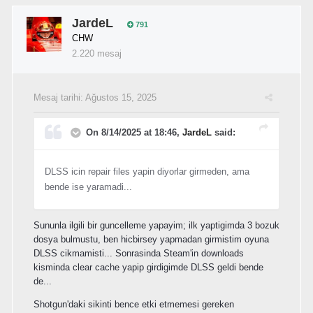
JardeL
791
CHW
2.220 mesaj
Mesaj tarihi:
Ağustos 15, 2025
On 8/14/2025 at 18:46,
JardeL
said:
DLSS icin repair files yapin diyorlar girmeden, ama
bende ise yaramadi...
Sununla ilgili bir guncelleme yapayim; ilk yaptigimda 3 bozuk
dosya bulmustu, ben hicbirsey yapmadan girmistim oyuna
DLSS cikmamisti... Sonrasinda Steam'in downloads
kisminda clear cache yapip girdigimde DLSS geldi bende
de...
Shotgun'daki sikinti bence etki etmemesi gereken