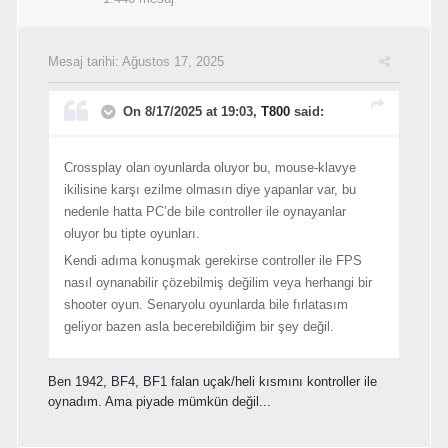
Mesaj tarihi:
Ağustos 17, 2025
On 8/17/2025 at 19:03,
T800
said:
Crossplay olan oyunlarda oluyor bu, mouse-klavye
ikilisine karşı ezilme olmasın diye yapanlar var, bu
nedenle hatta PC’de bile controller ile oynayanlar
oluyor bu tipte oyunları.
Kendi adıma konuşmak gerekirse controller ile FPS
nasıl oynanabilir çözebilmiş değilim veya herhangi bir
shooter oyun. Senaryolu oyunlarda bile fırlatasım
geliyor bazen asla becerebildiğim bir şey değil.
Ben 1942, BF4, BF1 falan uçak/heli kısmını kontroller ile
oynadım. Ama piyade mümkün değil...