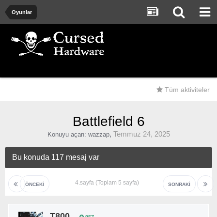
Oyunlar
Tüm aktiviteler
Battlefield 6
,
Temmuz 24, 2025
Konuyu açan:
wazzap
Bu konuda 117 mesaj var
4.sayfa (Toplam 5 sayfa)
ÖNCEKI
SONRAKI
T800
957