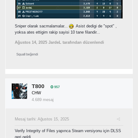
Sniper olarak sacmalamalar...
Asist dedigi de "spot" ,
yoksa ates ettigim rakip sayisi 10 tane filandir...
Ağustos 14, 2025
JardeL tarafından düzenlendi
Squall
beğendi
T800
957
CHW
4.689 mesaj
Mesaj tarihi:
Ağustos 15, 2025
Verify Integrity of Files yapınca Steam versiyonu için DLSS
geri geldi.