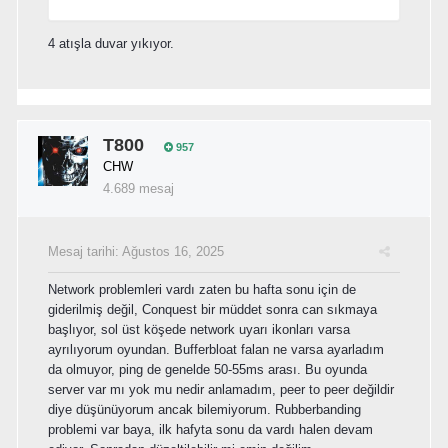
4 atışla duvar yıkıyor.
T800
957
CHW
4.689 mesaj
Mesaj tarihi:
Ağustos 16, 2025
Network problemleri vardı zaten bu hafta sonu için de
giderilmiş değil, Conquest bir müddet sonra can sıkmaya
başlıyor, sol üst köşede network uyarı ikonları varsa
ayrılıyorum oyundan. Bufferbloat falan ne varsa ayarladım
da olmuyor, ping de genelde 50-55ms arası. Bu oyunda
server var mı yok mu nedir anlamadım, peer to peer değildir
diye düşünüyorum ancak bilemiyorum. Rubberbanding
problemi var baya, ilk hafyta sonu da vardı halen devam