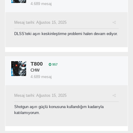
4.689 mesaj
Mesaj tarihi:
Ağustos 15, 2025
DLSS’teki aşırı keskinleştirme problemi halen devam ediyor.
T800
957
CHW
4.689 mesaj
Mesaj tarihi:
Ağustos 15, 2025
Shotgun aşırı güçlü konusuna kullandığım kadarıyla
katılamıyorum.