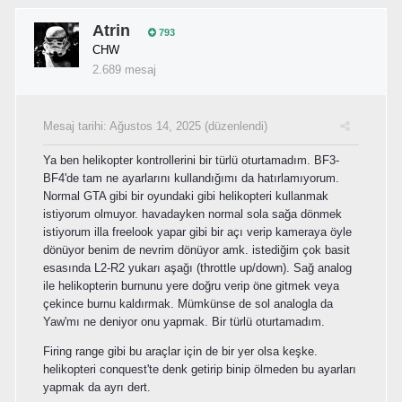
Atrin
793
CHW
2.689 mesaj
Mesaj tarihi:
Ağustos 14, 2025
(düzenlendi)
Ya ben helikopter kontrollerini bir türlü oturtamadım. BF3-
BF4'de tam ne ayarlarını kullandığımı da hatırlamıyorum.
Normal GTA gibi bir oyundaki gibi helikopteri kullanmak
istiyorum olmuyor. havadayken normal sola sağa dönmek
istiyorum illa freelook yapar gibi bir açı verip kameraya öyle
dönüyor benim de nevrim dönüyor amk. istediğim çok basit
esasında L2-R2 yukarı aşağı (throttle up/down). Sağ analog
ile helikopterin burnunu yere doğru verip öne gitmek veya
çekince burnu kaldırmak. Mümkünse de sol analogla da
Yaw'mı ne deniyor onu yapmak. Bir türlü oturtamadım.
Firing range gibi bu araçlar için de bir yer olsa keşke.
helikopteri conquest'te denk getirip binip ölmeden bu ayarları
yapmak da ayrı dert.