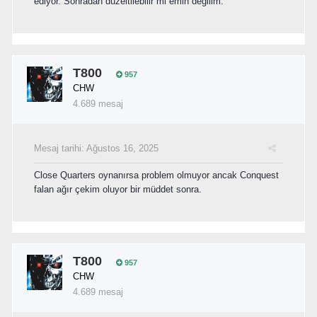
ediyor. Sonradan düzeltilebilir mi emin değilim.
T800
957
CHW
4.689 mesaj
Mesaj tarihi:
Ağustos 16, 2025
Close Quarters oynanırsa problem olmuyor ancak Conquest
falan ağır çekim oluyor bir müddet sonra.
T800
957
CHW
4.689 mesaj