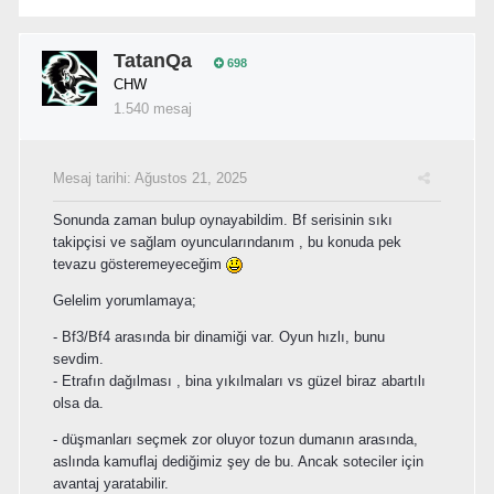
TatanQa
698
CHW
1.540 mesaj
Mesaj tarihi:
Ağustos 21, 2025
Sonunda zaman bulup oynayabildim. Bf serisinin sıkı
takipçisi ve sağlam oyuncularındanım , bu konuda pek
tevazu gösteremeyeceğim
Gelelim yorumlamaya;
- Bf3/Bf4 arasında bir dinamiği var. Oyun hızlı, bunu
sevdim.
- Etrafın dağılması , bina yıkılmaları vs güzel biraz abartılı
olsa da.
- düşmanları seçmek zor oluyor tozun dumanın arasında,
aslında kamuflaj dediğimiz şey de bu. Ancak soteciler için
avantaj yaratabilir.