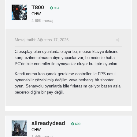
T800
957
CHW
4.689 mesaj
Mesaj tarihi:
Ağustos 17, 2025
Crossplay olan oyunlarda oluyor bu, mouse-klavye ikilisine
karşı ezilme olmasın diye yapanlar var, bu nedenle hatta
PC’de bile controller ile oynayanlar oluyor bu tipte oyunları.
Kendi adıma konuşmak gerekirse controller ile FPS nasıl
oynanabilir çözebilmiş değilim veya herhangi bir shooter
oyun. Senaryolu oyunlarda bile fırlatasım geliyor bazen asla
becerebildiğim bir şey değil.
allreadydead
609
CHW
1.446 mesaj