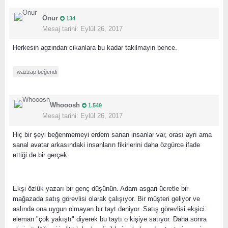
Onur
134
Mesaj tarihi:
Eylül 26, 2017
Herkesin agzindan cikanlara bu kadar takilmayin bence.
wazzap
beğendi
Whooosh
1.549
Mesaj tarihi:
Eylül 26, 2017
Hiç bir şeyi beğenmemeyi erdem sanan insanlar var, orası ayrı ama
sanal avatar arkasındaki insanların fikirlerini daha özgürce ifade
ettiği de bir gerçek.
Ekşi özlük yazarı bir genç düşünün. Adam asgari ücretle bir
mağazada satış görevlisi olarak çalışıyor. Bir müşteri geliyor ve
aslında ona uygun olmayan bir tayt deniyor. Satış görevlisi ekşici
eleman "çok yakıştı" diyerek bu taytı o kişiye satıyor. Daha sonra