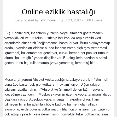
Online eziklik hastalığı
Entry posted by
lawnmower
·
Eylül 23, 2017
- 3.803 views
Ekşi Sözlük gibi, insanların yüzlerini veya isimlerini göstermeden
yazabildikleri ve jüri rolünü üstlenip her konuda atıp tutabildikleri
ortamlarda oluşan bir "beğenmeme" hastalığı var. Bunu algılayamayıp
oradaki yazılanları ciddiye alınca insanın zaten hiçbirşey yememesi,
içmemesi, kullanmaması gerekiyor, çünkü hemen her popüler ürünün
altına "bokum gibi" yazan dingiller var. Bu dingillerin bazıları o bahsi
geçen ürünü hiç kullanmamış (veya yememiş, içmemiş) bile.
Mesela (atıyorum) Absolut votka başlığına bakıyorsun. Biri "Smirnoff
buna 100 basar, bok gibi votka, sırf reklam" diyor. Diğeri çıkıyor
bilgisini ispatlamak için "Absolut ve Smirnoff denen lağım suyunu
içeceğime çay içerim. Moskovskaya'nın üzerine votka tanımam" diyor.
Başkası çıkıyor Absolut'u yapanın anasını avradını diyor. Hani
bilmeyen birisi bu adamları böyle kadrolu barmeni olan villada
yaşıyorlar, evde boyuna votka martini filan içiyorlar sanır. Lan zaten o
bok attığın şeyi bir kere denemişsin, normalde Tekel votkasına talim