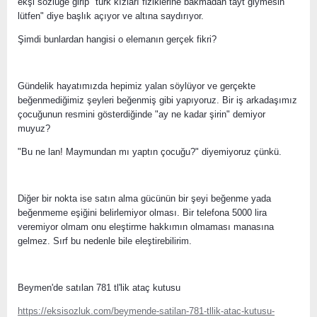
ekşi sözlüğe girip "türk kızları fiziklerine bakmadan tayt giymesin
lütfen" diye başlık açıyor ve altına saydırıyor.
Şimdi bunlardan hangisi o elemanın gerçek fikri?
Gündelik hayatımızda hepimiz yalan söylüyor ve gerçekte
beğenmediğimiz şeyleri beğenmiş gibi yapıyoruz. Bir iş arkadaşımız
çocuğunun resmini gösterdiğinde "ay ne kadar şirin" demiyor
muyuz?
"Bu ne lan! Maymundan mı yaptın çocuğu?" diyemiyoruz çünkü.
Diğer bir nokta ise satın alma gücünün bir şeyi beğenme yada
beğenmeme eşiğini belirlemiyor olması. Bir telefona 5000 lira
veremiyor olmam onu eleştirme hakkımın olmaması manasına
gelmez. Sırf bu nedenle bile eleştirebilirim.
Beymen'de satılan 781 tl'lik ataç kutusu
https://eksisozluk.com/beymende-satilan-781-tllik-atac-kutusu-