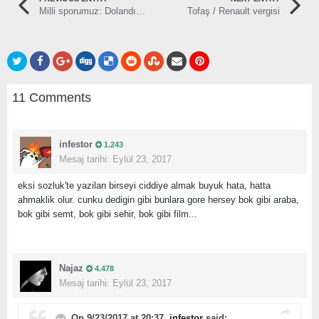
Milli sporumuz: Dolandırıcılık
Tofaş / Renault vergisi
11 Comments
infestor
1.243
Mesaj tarihi:
Eylül 23, 2017
eksi sozluk'te yazilan birseyi ciddiye almak buyuk hata, hatta
ahmaklik olur. cunku dedigin gibi bunlara gore hersey bok gibi araba,
bok gibi semt, bok gibi sehir, bok gibi film...
Najaz
4.478
Mesaj tarihi:
Eylül 23, 2017
On 9/23/2017 at 20:37,
infestor
said: