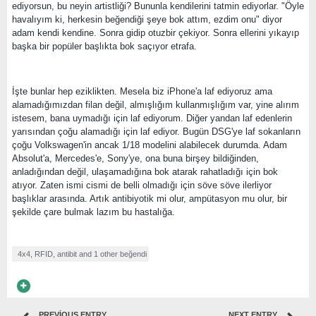
ediyorsun, bu neyin artistliği? Bununla kendilerini tatmin ediyorlar. "Öyle
havalıyım ki, herkesin beğendiği şeye bok attım, ezdim onu" diyor
adam kendi kendine. Sonra gidip otuzbir çekiyor. Sonra ellerini yıkayıp
başka bir popüler başlıkta bok saçıyor etrafa.
İşte bunlar hep eziklikten. Mesela biz iPhone'a laf ediyoruz ama
alamadığımızdan filan değil, almışlığım kullanmışlığım var, yine alırım
istesem, bana uymadığı için laf ediyorum. Diğer yandan laf edenlerin
yarısından çoğu alamadığı için laf ediyor. Bugün DSG'ye laf sokanların
çoğu Volkswagen'in ancak 1/18 modelini alabilecek durumda. Adam
Absolut'a, Mercedes'e, Sony'ye, ona buna birşey bildiğinden,
anladığından değil, ulaşamadığına bok atarak rahatladığı için bok
atıyor. Zaten ismi cismi de belli olmadığı için söve söve ilerliyor
başlıklar arasında. Artık antibiyotik mi olur, ampütasyon mu olur, bir
şekilde çare bulmak lazım bu hastalığa.
4x4
,
RFID
,
antibit
and
1 other
beğendi
PREVIOUS ENTRY
NEXT ENTRY