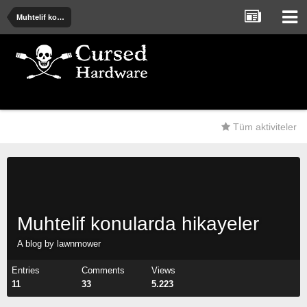
Muhtelif konularda hikayeler
Tüm aktiviteler
Muhtelif konularda hikayeler
A blog by
lawnmower
Entries
Comments
Views
11
33
5.223