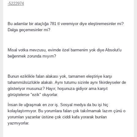
-5222974
Bu adamlar bir ataçlığa 781 tl veremiyor diye eleştiremesinler mi?
Dalga geçemesinler mi?
Misal votka mevzusu, evimde özel barmenim yok diye Absolut'u
beğenmek zorunda mıyım?
Bunun eziklikle falan alakası yok, tamamen eleştiriye karşı
tahammülsüzlükle alakalı. Aynı tutumu sizinle aynı fikirdeyseler de
gösteriyor musunuz? Hayır, hoşunuza gidiyor ama karşıt
görüştelerse "ezik" oluyorlar.
İnsan ile uğraşmak en zor iş. Sosyal medya da bu işi hiç
kolaylaştırmıyor. Bu yorumlara falan çok takılmamak lazım çünü o
yorumları yazanlar üstüne çok ciddi kafa yorarak bunları
yazmıyorlar.