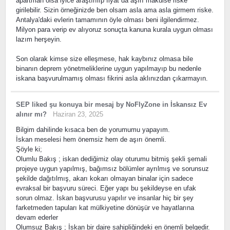
apartman olsa iyice araştırılıp fiyat da aşırı makulse riske
girilebilir. Sizin örneğinizde ben olsam asla ama asla girmem riske.
Antalya'daki evlerin tamamının öyle olması beni ilgilendirmez.
Milyon para verip ev alıyoruz sonuçta kanuna kurala uygun olması
lazım herşeyin.
Son olarak kimse size elleşmese, hak kaybınız olmasa bile
binanın deprem yönetmeliklerine uygun yapılmayıp bu nedenle
iskana başvurulmamış olması fikrini asla aklınızdan çıkarmayın.
SEP
liked
şu konuya bir mesaj
by
NoFlyZone
in
İskansız Ev
alınır mı?
Haziran 23, 2025
Bilgim dahilinde kısaca ben de yorumumu yapayım.
İskan meselesi hem önemsiz hem de aşırı önemli.
Şöyle ki;
Olumlu Bakış ; iskan dediğimiz olay oturumu bitmiş şekli şemali
projeye uygun yapılmış, bağımsız bölümler ayrılmış ve sorunsuz
şekilde dağıtılmış, akarı kokarı olmayan binalar için sadece
evraksal bir başvuru süreci. Eğer yapı bu şekildeyse en ufak
sorun olmaz. İskan başvurusu yapılır ve insanlar hiç bir şey
farketmeden tapuları kat mülkiyetine dönüşür ve hayatlarına
devam ederler
Olumsuz Bakış ; İskan bir daire sahipliğindeki en önemli belgedir.