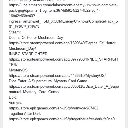
https://luna.amazon.com/claims/xcom-enemy-unknown-complete-
pack-gog/dp/amzn1.pg.item.3674d591-5127-4b22-9cf4-
16b42e63bc40?
ingress=amzn&ref_=SM_XCOMEnemyUnknownCompletePack_S
01_FGWP_CRWN
Steam:
Depths Of Horror Mushroom Day
https://store.steampowered.com/app/1590840/Depths_Of_Horror_
Mushroom_Day/
INNBC STARFIGHTER
https://store.steampowered.com/app/3977960/INNBC_STARFIGH
TER/
MysteryOS
https://store.steampowered.com/app/4466610/MysteryOS/
Dice Eater: A Supernatural Mystery Card Game
https://store.steampowered.com/app/3360110/Dice_Eater_A_Supe
rnatural_Mystery_Card_Game/
Epic:
Vornyca
https://store.epicgames.com/en-US/p/vornyca-987482
Together After Dark
https://store.epicgames.com/en-US/p/together-after-dark-fa0ce0