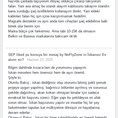
hazırda çantada taşıyorum ihtiyaç oldukça çıkarıp takıyorum
falan. Yani ana amaç bu standı alayım kablosunu takayım standın
bana sunduğu şarj özelliklerini kullanayım direkt. Yani eldeki
kabloları falan hiç işin içine karıştırmamak hedefim.
Magsafe destekler ve aynı anda tüm cihazları şarj edebilirse ballı
börek olur benim için.
Marka bütçe çok farketmez. Ama tabi 10-15K da olmasın
Belkin ve Baseus markalarına bakıcam ok'dir
SEP
liked
şu konuya bir mesaj
by
NoFlyZone
in
İskansız Ev
alınır mı?
Haziran 23, 2025
Bilgim dahilinde kısaca ben de yorumumu yapayım.
İskan meselesi hem önemsiz hem de aşırı önemli.
Şöyle ki;
Olumlu Bakış ; iskan dediğimiz olay oturumu bitmiş şekli şemali
projeye uygun yapılmış, bağımsız bölümler ayrılmış ve sorunsuz
şekilde dağıtılmış, akarı kokarı olmayan binalar için sadece
evraksal bir başvuru süreci. Eğer yapı bu şekildeyse en ufak
sorun olmaz. İskan başvurusu yapılır ve insanlar hiç bir şey
farketmeden tapuları kat mülkiyetine dönüşür ve hayatlarına
devam ederler
Olumsuz Bakış ; İskan bir daire sahipliğindeki en önemli belgedir.