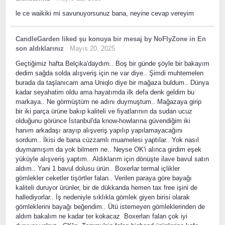
le ce waikiki mi savunuyorsunuz bana, neyine cevap vereyim
CandleGarden
liked
şu konuya bir mesaj
by
NoFlyZone
in
En
son aldıklarınız
Mayıs 20, 2025
Geçtiğimiz hafta Belçika'daydım.. Boş bir günde şöyle bir bakayım
dedim sağda solda alışveriş için ne var diye.. Şimdi muhtemelen
burada da taşlanıcam ama Uniqlo diye bir mağaza buldum.. Dünya
kadar seyahatim oldu ama hayatımda ilk defa denk geldim bu
markaya.. Ne görmüştüm ne adını duymuştum.. Mağazaya girip
bir iki parça ürüne bakıp kaliteli ve fiyatlarının da sudan ucuz
olduğunu görünce İstanbul'da know-howlarına güvendiğim iki
hanım arkadaşı arayıp alışveriş yapılıp yapılamayacağını
sordum.. İkisi de bana cüzzamlı muamelesi yaptılar.. Yok nasıl
duymamışım da yok bilmem ne.. Neyse OK'i alınca girdim eşek
yüküyle alışveriş yaptım.. Aldıklarım için dönüşte ilave bavul satın
aldım.. Yani 1 bavul dolusu ürün.. Boxerlar termal içlikler
gömlekler ceketler tişörtler falan.. Verilen paraya göre bayağı
kaliteli duruyor ürünler, bir de dükkanda hemen tax free işini de
hallediyorlar.. İş nedeniyle sıklıkla gömlek giyen birisi olarak
gömleklerini bayağı beğendim.. Ütü istemeyen gömleklerinden de
aldım bakalım ne kadar ter kokacaz Boxerları falan çok iyi