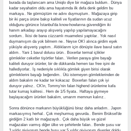
burada da taşlanıcam ama Uniqlo diye bir mağaza buldum.. Dünya
kadar seyahatim oldu ama hayatımda ilk defa denk geldim bu
markaya.. Ne görmüştüm ne adını duymuştum.. Mağazaya girip
bir iki parça ürüne bakıp kaliteli ve fiyatlarının da sudan ucuz
olduğunu görünce İstanbul'da know-howlarına güvendiğim iki
hanım arkadaşı arayıp alışveriş yapılıp yapılamayacağını
sordum.. İkisi de bana cüzzamlı muamelesi yaptılar.. Yok nasıl
duymamışım da yok bilmem ne.. Neyse OK'i alınca girdim eşek
yüküyle alışveriş yaptım.. Aldıklarım için dönüşte ilave bavul satın
aldım.. Yani 1 bavul dolusu ürün.. Boxerlar termal içlikler
gömlekler ceketler tişörtler falan.. Verilen paraya göre bayağı
kaliteli duruyor ürünler, bir de dükkanda hemen tax free işini de
hallediyorlar.. İş nedeniyle sıklıkla gömlek giyen birisi olarak
gömleklerini bayağı beğendim.. Ütü istemeyen gömleklerinden de
aldım bakalım ne kadar ter kokacaz Boxerları falan çok iyi
duruyor yalnız.. CK'in, Tommy'nin falan highend ürünlerine kafa
tutar kumaş kalitesi.. Hem de 1/5 fiyata.. Haftaya giymeye
başlayacağım ürünleri bakalım, umarım memnun kalırız..
Sonra dönünce markanın büyüklüğünü biraz daha anladım.. Japon
markasıymış herhal.. Çok meşhurmuş gevurda.. Benim Brüksel'de
girdiğim 2 katlı bir mağazaydı.. Çok daha büyük ve güzel
mağazaları varmış diğer ülke ve şehirlerde falan.. Bende şusu var
3 yıldır giyiyorum bende busu var 5 yıldır giyiyorum diyenler doldu