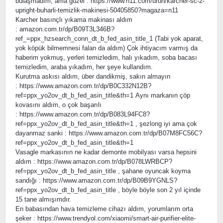
bulaşmadım, ama güzel : https://www.n11.com/urun/karcher-sc-2-
upright-buharli-temizlik-makinesi-50405850?magaza=n11
Karcher basınçlı yıkama makinası aldım
: amazon.com.tr/dp/B09T3L346B?
ref_=ppx_hzsearch_conn_dt_b_fed_asin_title_1 (Tabi yok aparat,
yok köpük bilmemnesi falan da aldım) Çok ihtiyacım varmış da
haberim yokmuş, yerleri temizledim, halı yıkadım, soba bacası
temizledim, araba yıkadım, her şeye kullandım.
Kurutma askısı aldım, über dandikmiş, sakın almayın
: https://www.amazon.com.tr/dp/B0C332N12B?
ref=ppx_yo2ov_dt_b_fed_asin_title&th=1 Aynı markanın çöp
kovasını aldım, o çok başarılı
: https://www.amazon.com.tr/dp/B083L94FC8?
ref=ppx_yo2ov_dt_b_fed_asin_title&th=1 , şezlong iyi ama çok
dayanmaz sanki : https://www.amazon.com.tr/dp/B07M8FC56C?
ref=ppx_yo2ov_dt_b_fed_asin_title&th=1
Vasagle markasının ne kadar demonte mobilyası varsa hepsini
aldım : https://www.amazon.com.tr/dp/B078LWRBCP?
ref=ppx_yo2ov_dt_b_fed_asin_title , şahane oyuncak koyma
sandığı : https://www.amazon.com.tr/dp/B09B9YGNLS?
ref=ppx_yo2ov_dt_b_fed_asin_title , böyle böyle son 2 yıl içinde
15 tane almışımdır.
En babasından hava temizleme cihazı aldım, yorumlarım orta
şeker : https://www.trendyol.com/xiaomi/smart-air-purifier-elite-