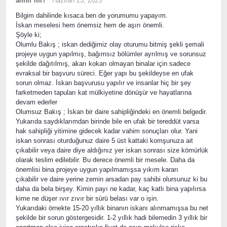
alınır mı?
Haziran 23, 2025
Bilgim dahilinde kısaca ben de yorumumu yapayım.
İskan meselesi hem önemsiz hem de aşırı önemli.
Şöyle ki;
Olumlu Bakış ; iskan dediğimiz olay oturumu bitmiş şekli şemali
projeye uygun yapılmış, bağımsız bölümler ayrılmış ve sorunsuz
şekilde dağıtılmış, akarı kokarı olmayan binalar için sadece
evraksal bir başvuru süreci. Eğer yapı bu şekildeyse en ufak
sorun olmaz. İskan başvurusu yapılır ve insanlar hiç bir şey
farketmeden tapuları kat mülkiyetine dönüşür ve hayatlarına
devam ederler
Olumsuz Bakış ; İskan bir daire sahipliğindeki en önemli belgedir.
Yukarıda saydıklarımdan birinde bile en ufak bir tereddüt varsa
hak sahipliği yitimine gidecek kadar vahim sonuçları olur. Yani
iskan sonrası oturduğunuz daire 5 üst kattaki komşunuza ait
çıkabilir veya daire diye aldığınız yer iskan sonrası size kömürlük
olarak teslim edilebilir. Bu derece önemli bir mesele. Daha da
önemlisi bina projeye uygun yapılmamışsa yıkım kararı
çıkabilir ve daire yerine zemin arsadan pay sahibi olursunuz ki bu
daha da bela birşey. Kimin payı ne kadar, kaç katlı bina yapılırsa
kime ne düşer ıvır zıvır bir sürü belası var o işin.
Yukarıdaki örnekte 15-20 yıllık binanın iskanı alınmamışsa bu net
şekilde bir sorun göstergesidir. 1-2 yıllık hadi bilemedin 3 yıllık bir