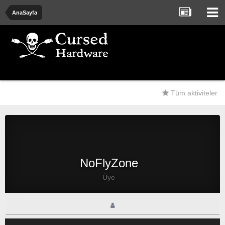
AnaSayfa
Tüm aktiviteler
NoFlyZone
Üye