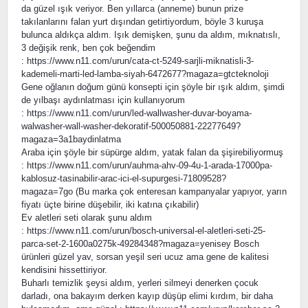
da güzel ışık veriyor. Ben yıllarca (anneme) bunun prize
takılanlarını falan yurt dışından getirtiyordum, böyle 3 kuruşa
bulunca aldıkça aldım. Işık demişken, şunu da aldım, mıknatıslı,
3 değişik renk, ben çok beğendim
: https://www.n11.com/urun/cata-ct-5249-sarjli-miknatisli-3-
kademeli-marti-led-lamba-siyah-6472677?magaza=gtcteknoloji
Gene oğlanın doğum günü konsepti için şöyle bir ışık aldım, şimdi
de yılbaşı aydınlatması için kullanıyorum
: https://www.n11.com/urun/led-wallwasher-duvar-boyama-
walwasher-wall-washer-dekoratif-500050881-22277649?
magaza=3a1baydinlatma
Araba için şöyle bir süpürge aldım, yatak falan da şişirebiliyormuş
: https://www.n11.com/urun/auhma-ahv-09-4u-1-arada-17000pa-
kablosuz-tasinabilir-arac-ici-el-supurgesi-71809528?
magaza=7go (Bu marka çok enteresan kampanyalar yapıyor, yarın
fiyatı üçte birine düşebilir, iki katına çıkabilir)
Ev aletleri seti olarak şunu aldım
: https://www.n11.com/urun/bosch-universal-el-aletleri-seti-25-
parca-set-2-1600a0275k-49284348?magaza=yenisey Bosch
ürünleri güzel yav, sorsan yeşil seri ucuz ama gene de kalitesi
kendisini hissettiriyor.
Buharlı temizlik şeysi aldım, yerleri silmeyi denerken çocuk
darladı, ona bakayım derken kayıp düşüp elimi kırdım, bir daha