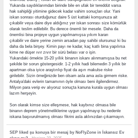
Yukarıda saydıklarımdan birinde bile en ufak bir tereddüt varsa
hak sahipliği yitimine gidecek kadar vahim sonuçları olur. Yani
iskan sonrası oturduğunuz daire 5 üst kattaki komşunuza ait
çıkabilir veya daire diye aldığınız yer iskan sonrası size kömürlük
olarak teslim edilebilir. Bu derece önemli bir mesele. Daha da
önemlisi bina projeye uygun yapılmamışsa yıkım kararı
çıkabilir ve daire yerine zemin arsadan pay sahibi olursunuz ki bu
daha da bela birşey. Kimin payı ne kadar, kaç katlı bina yapılırsa
kime ne düşer ıvır zıvır bir sürü belası var o işin.
Yukarıdaki örnekte 15-20 yıllık binanın iskanı alınmamışsa bu net
şekilde bir sorun göstergesidir. 1-2 yıllık hadi bilemedin 3 yıllık bir
apartman olsa iyice araştırılıp fiyat da aşırı makulse riske
girilebilir. Sizin örneğinizde ben olsam asla ama asla girmem riske.
Antalya'daki evlerin tamamının öyle olması beni ilgilendirmez.
Milyon para verip ev alıyoruz sonuçta kanuna kurala uygun olması
lazım herşeyin.
Son olarak kimse size elleşmese, hak kaybınız olmasa bile
binanın deprem yönetmeliklerine uygun yapılmayıp bu nedenle
iskana başvurulmamış olması fikrini asla aklınızdan çıkarmayın.
SEP
liked
şu konuya bir mesaj
by
NoFlyZone
in
İskansız Ev