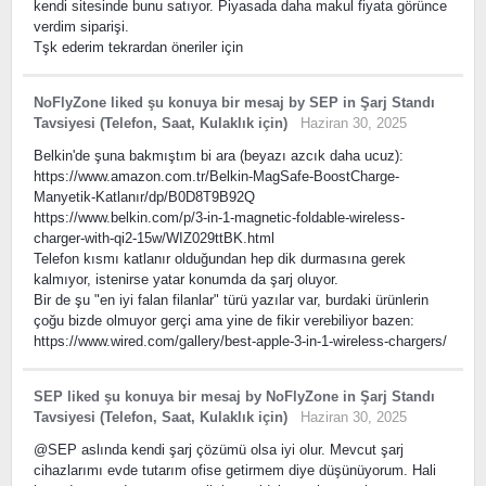
kendi sitesinde bunu satıyor. Piyasada daha makul fiyata görünce
verdim siparişi.
Tşk ederim tekrardan öneriler için
NoFlyZone
liked
şu konuya bir mesaj
by
SEP
in
Şarj Standı
Tavsiyesi (Telefon, Saat, Kulaklık için)
Haziran 30, 2025
Belkin'de şuna bakmıştım bi ara (beyazı azcık daha ucuz):
https://www.amazon.com.tr/Belkin-MagSafe-BoostCharge-
Manyetik-Katlanır/dp/B0D8T9B92Q
https://www.belkin.com/p/3-in-1-magnetic-foldable-wireless-
charger-with-qi2-15w/WIZ029ttBK.html
Telefon kısmı katlanır olduğundan hep dik durmasına gerek
kalmıyor, istenirse yatar konumda da şarj oluyor.
Bir de şu "en iyi falan filanlar" türü yazılar var, burdaki ürünlerin
çoğu bizde olmuyor gerçi ama yine de fikir verebiliyor bazen:
https://www.wired.com/gallery/best-apple-3-in-1-wireless-chargers/
SEP
liked
şu konuya bir mesaj
by
NoFlyZone
in
Şarj Standı
Tavsiyesi (Telefon, Saat, Kulaklık için)
Haziran 30, 2025
@SEP aslında kendi şarj çözümü olsa iyi olur. Mevcut şarj
cihazlarımı evde tutarım ofise getirmem diye düşünüyorum. Hali