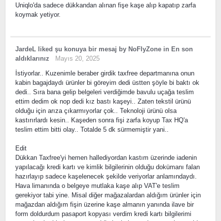
Uniqlo'da sadece dükkandan alınan fişe kaşe alıp kapatıp zarfa
koymak yetiyor.
JardeL
liked
şu konuya bir mesaj
by
NoFlyZone
in
En son
aldıklarınız
Mayıs 20, 2025
İstiyorlar.. Kuzenimle beraber girdik taxfree departmanına onun
kabin bagajdaydı ürünler bi göreyim dedi üstten şöyle bi baktı ok
dedi.. Sıra bana gelip belgeleri verdiğimde bavulu uçağa teslim
ettim dedim ok nop dedi kız bastı kaşeyi.. Zaten tekstil ürünü
olduğu için arıza çıkarmıyorlar çok.. Teknoloji ürünü olsa
kastırırlardı kesin.. Kaşeden sonra fişi zarfa koyup Tax HQ'a
teslim ettim bitti olay.. Totalde 5 dk sürmemiştir yani..
Edit
Dükkan Taxfree'yi hemen hallediyordan kastım üzerinde iadenin
yapılacağı kredi kartı ve kimlik bilgilerinin olduğu dokümanı falan
hazırlayıp sadece kaşelenecek şekilde veriyorlar anlamındaydı.
Hava limanında o belgeye mutlaka kaşe alıp VAT'e teslim
gerekiyor tabi yine. Misal diğer mağazalardan aldığım ürünler için
mağazdan aldığım fişin üzerine kaşe almanın yanında ilave bir
form doldurdum pasaport kopyası verdim kredi kartı bilgilerimi