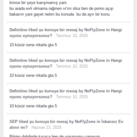
kimse bir şeye karışmamış yani.
bu arada evli olmama rağmen vr'ım olsa ben de porno açıp
bakarım yani gayet netim bu konuda bu da ayrı bir konu.
Definitive
liked
şu konuya bir mesaj
by
NoFlyZone
in
Hangi
oyunu oynuyorsunuz?
Temmuz 10, 2025
10 küsür sene rötarla gta 5
Definitive
liked
şu konuya bir mesaj
by
NoFlyZone
in
Hangi
oyunu oynuyorsunuz?
Temmuz 10, 2025
10 küsür sene rötarla gta 5
Definitive
liked
şu konuya bir mesaj
by
NoFlyZone
in
Hangi
oyunu oynuyorsunuz?
Temmuz 10, 2025
10 küsür sene rötarla gta 5
SEP
liked
şu konuya bir mesaj
by
NoFlyZone
in
İskansız Ev
alınır mı?
Haziran 23, 2025
Bilgim dahilinde kısaca ben de yorumumu yapayım.