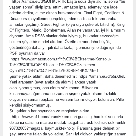
: https://amzn.eu/d/5iQHKvR İlk başta ucuz diye aldım, sonra "bu
yaştan sonra" diyip iptal ettim, amazon iptal edemeyince iade
ederim dedim, elime alınca bırakamadım. Final Fight, Cadillacs &
Dinasours (hayallerimi gerçekleştirdim cadillac lı kısmı araba
almadan geçtim), Street Fighter (oryu oryu çekerek bitirdim), King
Of Fighters, Mario, Bomberman, Allah ne varsa var, iyi ki almışım
diyorum. Ama RS36 olanlar daha iyiymiş, bu kadar seveceğimi
bilsem şöyle bir model alırdım. Özetle ekranı daha büyük,
çözünürlüğü daha iyi, pili daha fazla, işlemcisi iyi olduğu için de
PSP oyunları da var
:https://www.amazon.com.tr/Y%C3%BCkseltme-Konsolu-
Ta%C5%9F%C4%B1nabilir-D%C3%BCzenlenen-
Oynat%C4%B1c%C4%B1/dp/B0DR8F14KX/?th=1
Şişme yatak aldım, daha denemedim : https://amzn.eu/d/55rX9eL
Yeni arabanın (evet araba da aldım ) arkası yatak
olabiliyormuşmuş, ona aldım sözümona. Biliyorum
kullanmayacağım ama ne zaman şişme yatak alsam fazlalık
oluyor, ne zaman başkasına versem lazım oluyor, bulunsun. Pille
kendisi şişiyormuşmuş.
Şu ışıkların her boyundan ve renginden aldım
: https://www.n11.com/urun/50-cm-sari-gun-isigi-hareket-sensorlu-
dolap-ici-calisma-masasi-mutfak-tezgah-alti-usb-led-isik-cok-renkli-
93732065?magaza=baymuskteknoloji Parasına göre dehşet bir
şey, anneme falan da yolladım. Şarjı iyi gidiyor, yaklaştığın zaman