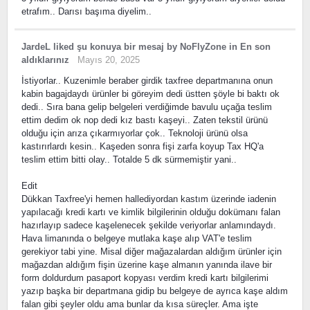
etrafım.. Darısı başıma diyelim..
JardeL
liked
şu konuya bir mesaj
by
NoFlyZone
in
En son
aldıklarınız
Mayıs 20, 2025
İstiyorlar.. Kuzenimle beraber girdik taxfree departmanına onun
kabin bagajdaydı ürünler bi göreyim dedi üstten şöyle bi baktı ok
dedi.. Sıra bana gelip belgeleri verdiğimde bavulu uçağa teslim
ettim dedim ok nop dedi kız bastı kaşeyi.. Zaten tekstil ürünü
olduğu için arıza çıkarmıyorlar çok.. Teknoloji ürünü olsa
kastırırlardı kesin.. Kaşeden sonra fişi zarfa koyup Tax HQ'a
teslim ettim bitti olay.. Totalde 5 dk sürmemiştir yani..
Edit
Dükkan Taxfree'yi hemen hallediyordan kastım üzerinde iadenin
yapılacağı kredi kartı ve kimlik bilgilerinin olduğu dokümanı falan
hazırlayıp sadece kaşelenecek şekilde veriyorlar anlamındaydı.
Hava limanında o belgeye mutlaka kaşe alıp VAT'e teslim
gerekiyor tabi yine. Misal diğer mağazalardan aldığım ürünler için
mağazdan aldığım fişin üzerine kaşe almanın yanında ilave bir
form doldurdum pasaport kopyası verdim kredi kartı bilgilerimi
yazıp başka bir departmana gidip bu belgeye de ayrıca kaşe aldım
falan gibi şeyler oldu ama bunlar da kısa süreçler. Ama işte