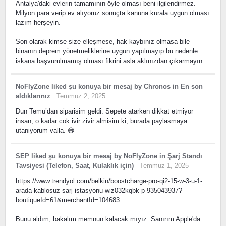
Antalya'daki evlerin tamamının öyle olması beni ilgilendirmez.
Milyon para verip ev alıyoruz sonuçta kanuna kurala uygun olması
lazım herşeyin.
Son olarak kimse size elleşmese, hak kaybınız olmasa bile
binanın deprem yönetmeliklerine uygun yapılmayıp bu nedenle
iskana başvurulmamış olması fikrini asla aklınızdan çıkarmayın.
NoFlyZone
liked
şu konuya bir mesaj
by
Chronos
in
En son
aldıklarınız
Temmuz 2, 2025
Dun Temu’dan siparisim geldi. Sepete atarken dikkat etmiyor
insan; o kadar cok ivir zivir almisim ki, burada paylasmaya
utaniyorum valla. 😅
SEP
liked
şu konuya bir mesaj
by
NoFlyZone
in
Şarj Standı
Tavsiyesi (Telefon, Saat, Kulaklık için)
Temmuz 1, 2025
https://www.trendyol.com/belkin/boostcharge-pro-qi2-15-w-3-u-1-
arada-kablosuz-sarj-istasyonu-wiz032kqbk-p-935043937?
boutiqueId=61&merchantId=104683
Bunu aldım, bakalım memnun kalacak mıyız. Sanırım Apple'da