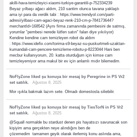
akilli-hava-temizleyici-xiaomi-turkiye-garantili-p-752334239
Beyaz yılbaşı ağacı aldım, 210 santim olunca tavana yaklaştı
ama iyi para da verdik tabi : https://www.trendyol.com/parti-
adresi/yilbasi-cam-agaci-beyaz-renk-210-cm-p-784173644?
merchantId=168542 (Aynı firma zamanında pembesini de satmış,
yorumlar "pembesi nerede lütfen satın" falan diye yıkılıyor)
Kendine kendine cam temizleyen robot da aldım
: https://www.idefix.com/torima-s9-beyaz-su-puskurtmeli-uzaktan-
kumandali-cam-pencere-temizleme-robotu-p-8223044 Hani ben
mecbur kullanıyorum, 20. katta oturduğum için kimse cam
temizleyemiyor ama makul bir ev için anlamlı mıdır bilemedim.
NoFlyZone
liked
şu konuya bir mesaj
by
Peregrine
in
PS Vr2
set satılık.
Ağustos 8, 2025
Mor ışıkla bakmak lazım sete. Olmadı domestosla siliebilir.
NoFlyZone
liked
şu konuya bir mesaj
by
TiesTorN
in
PS Vr2
set satılık.
Ağustos 8, 2025
@Squall normalde bu stardust denen pis hayatsızı savunacak son
kişiyim ama gerçekten neye alındığını ben de
çözemedim tamamen geyik olarak ilerlemiş konu aslında ama,