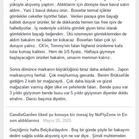
yüküyle alışveriş yaptım.. Aldıklarım için dönüşte ilave bavul satın
aldım.. Yani 1 bavul dolusu ürün.. Boxerlar termal içlikler
gömlekler ceketler tişörtler falan.. Verilen paraya göre bayağı
kaliteli duruyor ürünler, bir de dükkanda hemen tax free işini de
hallediyorlar.. İş nedeniyle sıklıkla gömlek giyen birisi olarak
gömleklerini bayağı beğendim.. Ütü istemeyen gömleklerinden de
aldım bakalım ne kadar ter kokacaz Boxerları falan çok iyi
duruyor yalnız.. CK'in, Tommy'nin falan highend ürünlerine kafa
tutar kumaş kalitesi.. Hem de 1/5 fiyata.. Haftaya giymeye
başlayacağım ürünleri bakalım, umarım memnun kalırız..
Sonra dönünce markanın büyüklüğünü biraz daha anladım.. Japon
markasıymış herhal.. Çok meşhurmuş gevurda.. Benim Brüksel'de
girdiğim 2 katlı bir mağazaydı.. Çok daha büyük ve güzel
mağazaları varmış diğer ülke ve şehirlerde falan.. Bende şusu var
3 yıldır giyiyorum bende busu var 5 yıldır giyiyorum diyenler doldu
etrafım.. Darısı başıma diyelim..
CandleGarden
liked
şu konuya bir mesaj
by
NoFlyZone
in
En
son aldıklarınız
Mayıs 20, 2025
Geçtiğimiz hafta Belçika'daydım.. Boş bir günde şöyle bir bakayım
dedim sağda solda alışveriş için ne var diye.. Şimdi muhtemelen