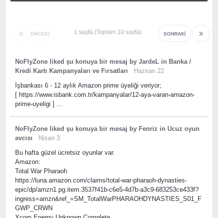
1.sayfa (Toplam 10 sayfa)
ÖNCEKI
SONRAKI
NoFlyZone
liked
şu konuya bir mesaj
by
JardeL
in
Banka /
Kredi Kartı Kampanyaları ve Fırsatları
Haziran 22
İşbankası 6 - 12 aylık Amazon prime üyeliği veriyor;
[ https://www.isbank.com.tr/kampanyalar/12-aya-varan-amazon-
prime-uyeligi ] ...
NoFlyZone
liked
şu konuya bir mesaj
by
Fenriz
in
Ucuz oyun
avcısı
Nisan 3
Bu hafta güzel ücretsiz oyunlar var.
Amazon:
Total War Pharaoh
https://luna.amazon.com/claims/total-war-pharaoh-dynasties-
epic/dp/amzn1.pg.item.3537f41b-c6e5-4d7b-a3c9-683253ce433f?
ingress=amzn&ref_=SM_TotalWarPHARAOHDYNASTIES_S01_F
GWP_CRWN
Xcom Enemy Unknown Complete