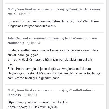
NoFlyZone
liked
şu konuya bir mesaj
by
Fenriz
in
Ucuz oyun
avcısı
Mart 27
Buraya uzun zamandır yazmamıştım. Amazon, Total War: Three
Kingdoms'ı veriyor haberiniz olsun.
TatanQa
liked
şu konuya bir mesaj
by
NoFlyZone
in
En son
aldıklarınız
Şubat 24
Böyle bir alette cam kırma ve kemer kesme ne alaka yaw.. Nedir
bunlar, nasıl çalışıyor ?
Sırf şu iki özelliği merak ettiğim için ben de alabilirim valla bir
tane
Edit : He tamam şimdi jeton düştü ya. Araçlarda acil durum
olayları için. Başta bildiğin pantolon kemeri delme, evde tadilat için
cam kesme falan gibi algıladım haha
NoFlyZone
liked
şu konuya bir mesaj
by
CandleGarden
in
Diablo IV
Şubat 23
https://www.youtube.com/watch?v=TzLkL-
Agp9k&pp=ygUIZGlhYmxvIDQ%3D