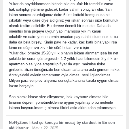
Yukarıda saydıklarımdan birinde bile en ufak bir tereddüt varsa
hak sahipliği yitimine gidecek kadar vahim sonuçları olur. Yani
iskan sonrası oturduğunuz daire 5 üst kattaki komşunuza ait
çıkabilir veya daire diye aldığınız yer iskan sonrası size kömürlük
olarak teslim edilebilir. Bu derece önemli bir mesele. Daha da
önemlisi bina projeye uygun yapılmamışsa yıkım kararı
çıkabilir ve daire yerine zemin arsadan pay sahibi olursunuz ki bu
daha da bela birşey. Kimin payı ne kadar, kaç katlı bina yapılırsa
kime ne düşer ıvır zıvır bir sürü belası var o işin.
Yukarıdaki örnekte 15-20 yıllık binanın iskanı alınmamışsa bu net
şekilde bir sorun göstergesidir. 1-2 yıllık hadi bilemedin 3 yıllık bir
apartman olsa iyice araştırılıp fiyat da aşırı makulse riske
girilebilir. Sizin örneğinizde ben olsam asla ama asla girmem riske.
Antalya'daki evlerin tamamının öyle olması beni ilgilendirmez.
Milyon para verip ev alıyoruz sonuçta kanuna kurala uygun olması
lazım herşeyin.
Son olarak kimse size elleşmese, hak kaybınız olmasa bile
binanın deprem yönetmeliklerine uygun yapılmayıp bu nedenle
iskana başvurulmamış olması fikrini asla aklınızdan çıkarmayın.
NoFlyZone
liked
şu konuya bir mesaj
by
stardust
in
En son
aldıklarınız
Mayıs 22, 2025