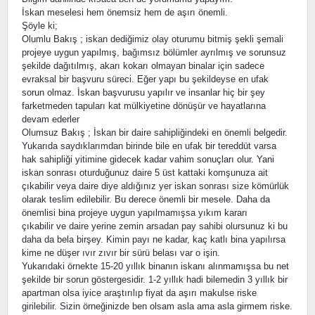
İskan meselesi hem önemsiz hem de aşırı önemli.
Şöyle ki;
Olumlu Bakış ; iskan dediğimiz olay oturumu bitmiş şekli şemali
projeye uygun yapılmış, bağımsız bölümler ayrılmış ve sorunsuz
şekilde dağıtılmış, akarı kokarı olmayan binalar için sadece
evraksal bir başvuru süreci. Eğer yapı bu şekildeyse en ufak
sorun olmaz. İskan başvurusu yapılır ve insanlar hiç bir şey
farketmeden tapuları kat mülkiyetine dönüşür ve hayatlarına
devam ederler
Olumsuz Bakış ; İskan bir daire sahipliğindeki en önemli belgedir.
Yukarıda saydıklarımdan birinde bile en ufak bir tereddüt varsa
hak sahipliği yitimine gidecek kadar vahim sonuçları olur. Yani
iskan sonrası oturduğunuz daire 5 üst kattaki komşunuza ait
çıkabilir veya daire diye aldığınız yer iskan sonrası size kömürlük
olarak teslim edilebilir. Bu derece önemli bir mesele. Daha da
önemlisi bina projeye uygun yapılmamışsa yıkım kararı
çıkabilir ve daire yerine zemin arsadan pay sahibi olursunuz ki bu
daha da bela birşey. Kimin payı ne kadar, kaç katlı bina yapılırsa
kime ne düşer ıvır zıvır bir sürü belası var o işin.
Yukarıdaki örnekte 15-20 yıllık binanın iskanı alınmamışsa bu net
şekilde bir sorun göstergesidir. 1-2 yıllık hadi bilemedin 3 yıllık bir
apartman olsa iyice araştırılıp fiyat da aşırı makulse riske
girilebilir. Sizin örneğinizde ben olsam asla ama asla girmem riske.