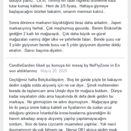
duruyor yalnız.. CK'in, Tommy'nin falan highend ürünlerine kafa
tutar kumaş kalitesi.. Hem de 1/5 fiyata.. Haftaya giymeye
başlayacağım ürünleri bakalım, umarım memnun kalırız..
Sonra dönünce markanın büyüklüğünü biraz daha anladım.. Japon
markasıymış herhal.. Çok meşhurmuş gevurda.. Benim Brüksel'de
girdiğim 2 katlı bir mağazaydı.. Çok daha büyük ve güzel
mağazaları varmış diğer ülke ve şehirlerde falan.. Bende şusu var
3 yıldır giyiyorum bende busu var 5 yıldır giyiyorum diyenler doldu
etrafım.. Darısı başıma diyelim..
CandleGarden
liked
şu konuya bir mesaj
by
NoFlyZone
in
En
son aldıklarınız
Mayıs 20, 2025
Geçtiğimiz hafta Belçika'daydım.. Boş bir günde şöyle bir bakayım
dedim sağda solda alışveriş için ne var diye.. Şimdi muhtemelen
burada da taşlanıcam ama Uniqlo diye bir mağaza buldum.. Dünya
kadar seyahatim oldu ama hayatımda ilk defa denk geldim bu
markaya.. Ne görmüştüm ne adını duymuştum.. Mağazaya girip
bir iki parça ürüne bakıp kaliteli ve fiyatlarının da sudan ucuz
olduğunu görünce İstanbul'da know-howlarına güvendiğim iki
hanım arkadaşı arayıp alışveriş yapılıp yapılamayacağını
sordum.. İkisi de bana cüzzamlı muamelesi yaptılar.. Yok nasıl
duymamışım da yok bilmem ne.. Neyse OK'i alınca girdim eşek