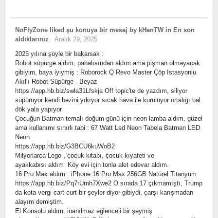
NoFlyZone
liked
şu konuya bir mesaj
by
kHanTW
in
En son
aldıklarınız
Aralık 29, 2025
2025 yılına şöyle bir bakarsak :
Robot süpürge aldım, pahalısından aldım ama pişman olmayacak
gibiyim, baya iyiymiş : Roborock Q Revo Master Çöp Istasyonlu
Akıllı Robot Süpürge - Beyaz
https://app.hb.biz/swla31Lfskja Off topic'te de yazdım, siliyor
süpürüyor kendi bezini yıkıyor sıcak hava ile kuruluyor ortalığı bal
dök yala yapıyor.
Çocuğun Batman temalı doğum günü için neon lamba aldım, güzel
ama kullanımı sınırlı tabi : 67 Watt Led Neon Tabela Batman LED
Neon
https://app.hb.biz/G3BCU6kuWoB2
Milyorlarca Lego , çocuk kitabı, çocuk kıyafeti ve
ayakkabısı aldım Köy evi için tonla alet edevar aldım.
16 Pro Max aldım : iPhone 16 Pro Max 256GB Natürel Titanyum
https://app.hb.biz/Pq7rUmh7Xwe2 O sırada 17 çıkmamıştı, Trump
da kota vergi cart curt bir şeyler diyor gibiydi, çarşı karışmadan
alayım demiştim.
El Konsolu aldım, inanılmaz eğlenceli bir şeymiş