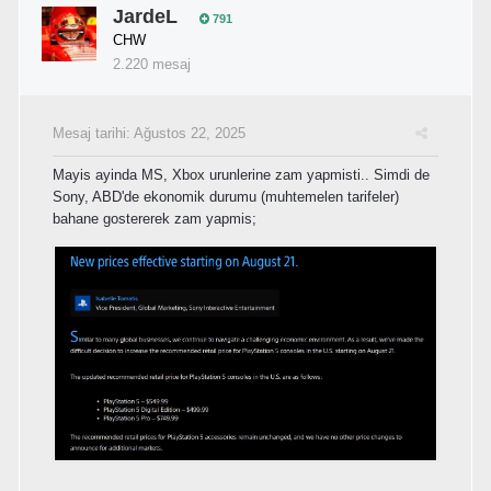
JardeL
791
CHW
2.220 mesaj
Mesaj tarihi:
Ağustos 22, 2025
Mayis ayinda MS, Xbox urunlerine zam yapmisti.. Simdi de
Sony, ABD'de ekonomik durumu (muhtemelen tarifeler)
bahane gostererek zam yapmis;
...