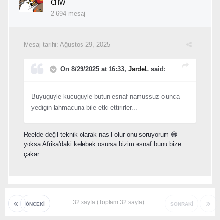
CHW
2.694 mesaj
Mesaj tarihi:
Ağustos 29, 2025
On 8/29/2025 at 16:33,
JardeL
said:
Buyuguyle kucuguyle butun esnaf namussuz olunca
yedigin lahmacuna bile etki ettirirler...
Reelde değil teknik olarak nasıl olur onu soruyorum 😁
yoksa Afrika'daki kelebek osursa bizim esnaf bunu bize
çakar
32.sayfa (Toplam 32 sayfa)
ÖNCEKI
SONRAKI