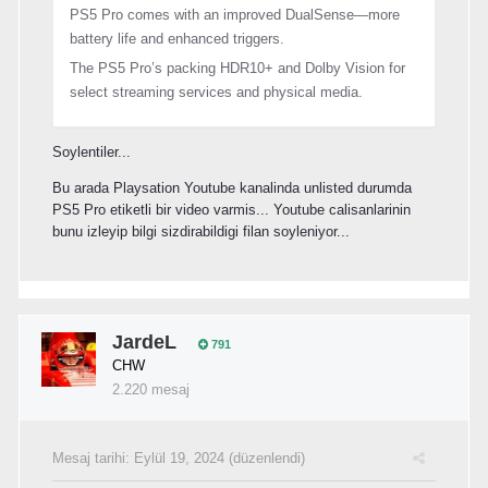
PS5 Pro comes with an improved DualSense—more
battery life and enhanced triggers.
The PS5 Pro’s packing HDR10+ and Dolby Vision for
select streaming services and physical media.
Soylentiler...
Bu arada Playsation Youtube kanalinda unlisted durumda
PS5 Pro etiketli bir video varmis... Youtube calisanlarinin
bunu izleyip bilgi sizdirabildigi filan soyleniyor...
JardeL
791
CHW
2.220 mesaj
Mesaj tarihi:
Eylül 19, 2024
(düzenlendi)