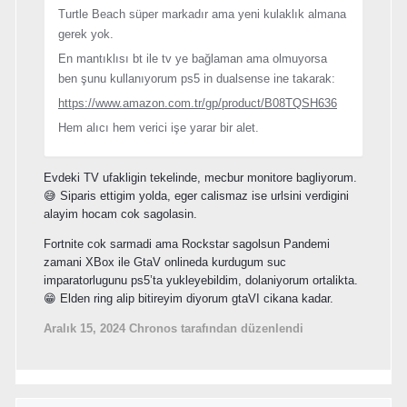
Turtle Beach süper markadır ama yeni kulaklık almana
gerek yok.
En mantıklısı bt ile tv ye bağlaman ama olmuyorsa
ben şunu kullanıyorum ps5 in dualsense ine takarak:
https://www.amazon.com.tr/gp/product/B08TQSH636
Hem alıcı hem verici işe yarar bir alet.
Evdeki TV ufakligin tekelinde, mecbur monitore bagliyorum.
😅 Siparis ettigim yolda, eger calismaz ise urlsini verdigini
alayim hocam cok sagolasin.
Fortnite cok sarmadi ama Rockstar sagolsun Pandemi
zamani XBox ile GtaV onlineda kurdugum suc
imparatorlugunu ps5’ta yukleyebildim, dolaniyorum ortalikta.
😁 Elden ring alip bitireyim diyorum gtaVI cikana kadar.
Aralık 15, 2024
Chronos tarafından düzenlendi