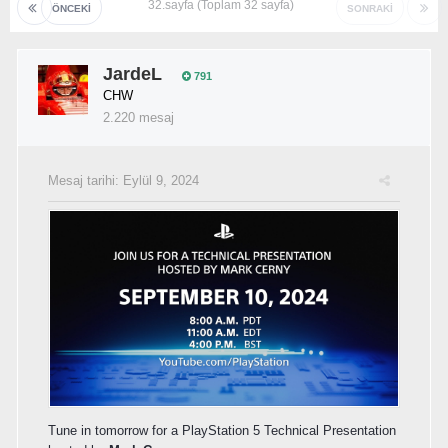
32.sayfa (Toplam 32 sayfa)
ÖNCEKI
SONRAKI
JardeL
791
CHW
2.220 mesaj
Mesaj tarihi:
Eylül 9, 2024
Tune in tomorrow for a PlayStation 5 Technical Presentation