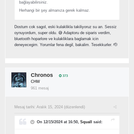
bağlayabilirsiniz.
Herhangi bir şey almanıza gerek kalmaz.
Dostum cok sagol, eski kulaklikla takiliyoruz su an. Sessiz
oynuyordum, super oldu. 😅 Adaptoru de siparis verdim,
bluetooth hoparlore ve kulakliklara baglamak icin
deneyecegim. Yorumlar fena degil, bakalim. Tesekkurler. 🫡
Chronos
373
CHW
961 mesaj
Mesaj tarihi:
Aralık 15, 2024
(düzenlendi)
On 12/15/2024 at 16:50,
Squall
said: