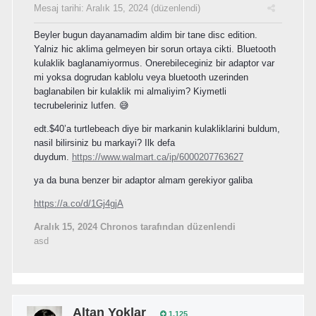
Mesaj tarihi:
Aralık 15, 2024
(düzenlendi)
Beyler bugun dayanamadim aldim bir tane disc edition.
Yalniz hic aklima gelmeyen bir sorun ortaya cikti. Bluetooth
kulaklik baglanamiyormus. Onerebileceginiz bir adaptor var
mi yoksa dogrudan kablolu veya bluetooth uzerinden
baglanabilen bir kulaklik mi almaliyim? Kiymetli
tecrubeleriniz lutfen. 😅
edt.$40’a turtlebeach diye bir markanin kulakliklarini buldum,
nasil bilirsiniz bu markayi? Ilk defa
duydum.
https://www.walmart.ca/ip/6000207763627
ya da buna benzer bir adaptor almam gerekiyor galiba
https://a.co/d/1Gj4gjA
Aralık 15, 2024
Chronos tarafından düzenlendi
asd
Altan Yoklar
1.125