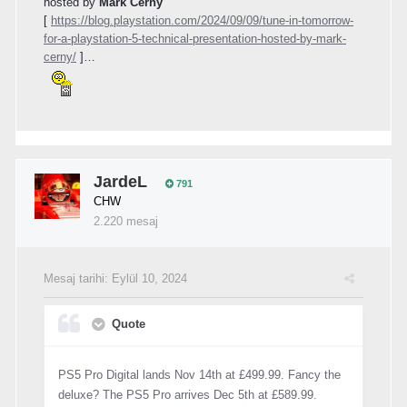
hosted by
Mark Cerny
[
https://blog.playstation.com/2024/09/09/tune-in-tomorrow-
for-a-playstation-5-technical-presentation-hosted-by-mark-
cerny/
]…
JardeL
791
CHW
2.220 mesaj
Mesaj tarihi:
Eylül 10, 2024
Quote
PS5 Pro Digital lands Nov 14th at £499.99. Fancy the
deluxe? The PS5 Pro arrives Dec 5th at £589.99.