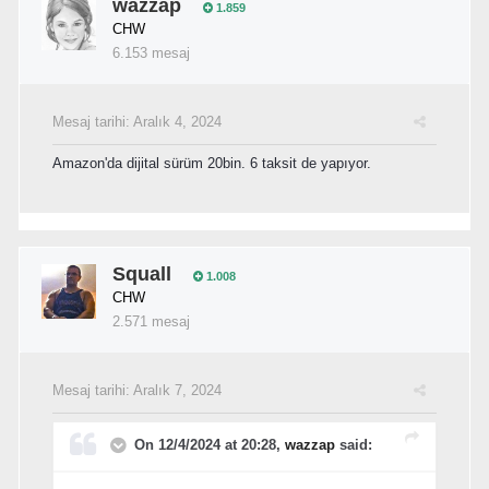
wazzap
1.859
CHW
6.153 mesaj
Mesaj tarihi:
Aralık 4, 2024
Amazon'da dijital sürüm 20bin. 6 taksit de yapıyor.
Squall
1.008
CHW
2.571 mesaj
Mesaj tarihi:
Aralık 7, 2024
On 12/4/2024 at 20:28,
wazzap
said: