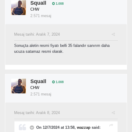
Squall
1.008
CHW
2.571 mesaj
Mesaj tarihi:
Aralık 7, 2024
Sonuçta aletin resmi fiyatı belli 35 falandır sanırım daha
ucuza satamaz resmi olarak.
Squall
1.008
CHW
2.571 mesaj
Mesaj tarihi:
Aralık 8, 2024
On 12/7/2024 at 13:58,
wazzap
said: