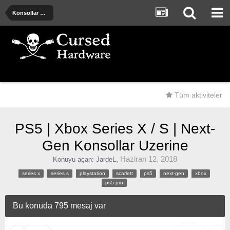
Konsollar ve Oyun donanımları
Tüm aktiviteler
PS5 | Xbox Series X / S | Next-
Gen Konsollar Uzerine
,
Haziran 12, 2018
Konuyu açan:
JardeL
series x
series s
playstation
scarlett
ps5
next-gen
xbox
ps5 pro
Bu konuda 795 mesaj var