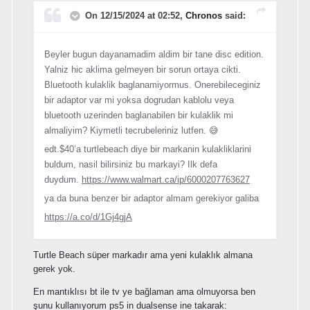
On 12/15/2024 at 02:52,
Chronos
said:
Beyler bugun dayanamadim aldim bir tane disc edition.
Yalniz hic aklima gelmeyen bir sorun ortaya cikti.
Bluetooth kulaklik baglanamiyormus. Onerebileceginiz
bir adaptor var mi yoksa dogrudan kablolu veya
bluetooth uzerinden baglanabilen bir kulaklik mi
almaliyim? Kiymetli tecrubeleriniz lutfen. 😅
edt.$40’a turtlebeach diye bir markanin kulakliklarini
buldum, nasil bilirsiniz bu markayi? Ilk defa
duydum.
https://www.walmart.ca/ip/6000207763627
ya da buna benzer bir adaptor almam gerekiyor galiba
https://a.co/d/1Gj4gjA
Turtle Beach süper markadır ama yeni kulaklık almana
gerek yok.
En mantıklısı bt ile tv ye bağlaman ama olmuyorsa ben
şunu kullanıyorum ps5 in dualsense ine takarak: