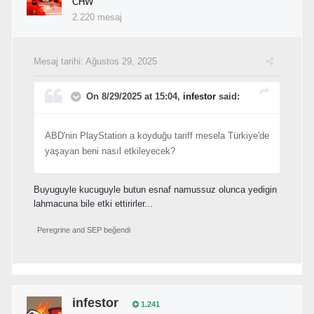
CHW
2.220 mesaj
Mesaj tarihi:
Ağustos 29, 2025
On 8/29/2025 at 15:04,
infestor
said:
ABD'nin PlayStation a koyduğu tariff mesela Türkiye'de
yaşayan beni nasıl etkileyecek?
Buyuguyle kucuguyle butun esnaf namussuz olunca yedigin
lahmacuna bile etki ettirirler...
Peregrine
and
SEP
beğendi
infestor
1.241