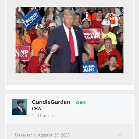
CandleGarden
545
CHW
1.811 mesaj
Mesaj tarihi:
Ağustos 23, 2025