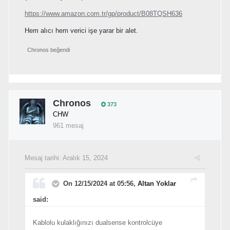
https://www.amazon.com.tr/gp/product/B08TQSH636
Hem alıcı hem verici işe yarar bir alet.
Chronos
beğendi
Chronos
373
CHW
961 mesaj
Mesaj tarihi:
Aralık 15, 2024
On 12/15/2024 at 05:56,
Altan Yoklar
said:
Kablolu kulaklığınızı dualsense kontrolcüye