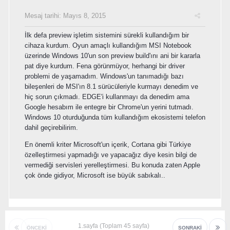
Mesaj tarihi:
Mayıs 8, 2015
İlk defa preview işletim sistemini sürekli kullandığım bir
cihaza kurdum. Oyun amaçlı kullandığım MSI Notebook
üzerinde Windows 10'un son preview build'ını ani bir kararla
pat diye kurdum. Fena görünmüyor, herhangi bir driver
problemi de yaşamadım. Windows'un tanımadığı bazı
bileşenleri de MSI'ın 8.1 sürücüleriyle kurmayı denedim ve
hiç sorun çıkmadı. EDGE'i kullanmayı da denedim ama
Google hesabım ile entegre bir Chrome'un yerini tutmadı.
Windows 10 oturduğunda tüm kullandığım ekosistemi telefon
dahil geçirebilirim.
En önemli kriter Microsoft'un içerik, Cortana gibi Türkiye
özelleştirmesi yapmadığı ve yapacağız diye kesin bilgi de
vermediği servisleri yerelleştirmesi. Bu konuda zaten Apple
çok önde gidiyor, Microsoft ise büyük sabıkalı..
1.sayfa (Toplam 45 sayfa)
ÖNCEKI
SONRAKI