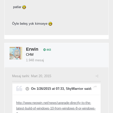
patlar
Öyle beleş yok kimseye
Erwin
443
CHW
1.948 mesaj
Mesaj tarihi:
Mart 20, 2015
On 1/26/2015 at 07:33, SkyWarrior said:
http://www.neowin.net/news/upgrade-directly-to-the-
latest-build-of-windows-10-from-windows-8-or-windows-