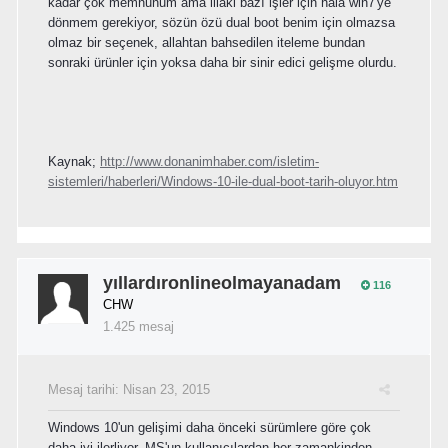
kadar çok memnunum ama illaki bazı işler için hala win7'ye
dönmem gerekiyor, sözün özü dual boot benim için olmazsa
olmaz bir seçenek, allahtan bahsedilen iteleme bundan
sonraki ürünler için yoksa daha bir sinir edici gelişme olurdu.
Kaynak;
http://www.donanimhaber.com/isletim-
sistemleri/haberleri/Windows-10-ile-dual-boot-tarih-oluyor.htm
yıllardıronlineolmayanadam
116
CHW
1.425 mesaj
Mesaj tarihi:
Nisan 23, 2015
Windows 10'un gelişimi daha önceki sürümlere göre çok
daha iyi ilerliyor, MS'un kullanıcılardan her zamankinden