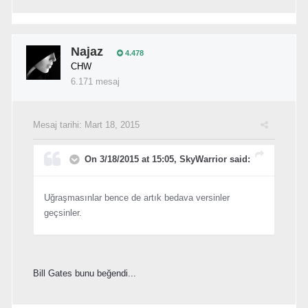
Najaz
4.478
CHW
6.171 mesaj
Mesaj tarihi:
Mart 18, 2015
On 3/18/2015 at 15:05, SkyWarrior said:
Uğraşmasınlar bence de artık bedava versinler
geçsinler.
Bill Gates bunu beğendi...