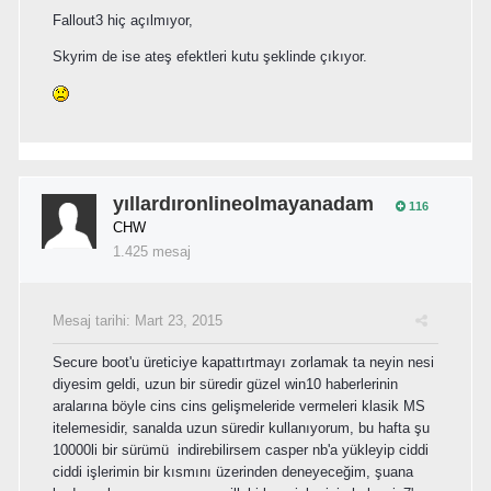
Fallout3 hiç açılmıyor,
Skyrim de ise ateş efektleri kutu şeklinde çıkıyor.
yıllardıronlineolmayanadam
116
CHW
1.425 mesaj
Mesaj tarihi:
Mart 23, 2015
Secure boot'u üreticiye kapattırtmayı zorlamak ta neyin nesi
diyesim geldi, uzun bir süredir güzel win10 haberlerinin
aralarına böyle cins cins gelişmeleride vermeleri klasik MS
itelemesidir, sanalda uzun süredir kullanıyorum, bu hafta şu
10000li bir sürümü indirebilirsem casper nb'a yükleyip ciddi
ciddi işlerimin bir kısmını üzerinden deneyeceğim, şuana