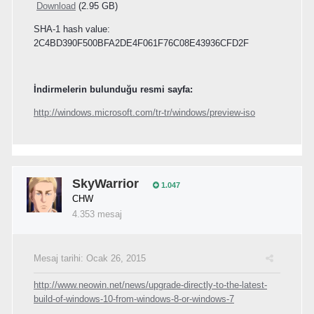
Download
(
2.95 GB
)
SHA-1 hash value:
2C4BD390F500BFA2DE4F061F76C08E43936CFD2F
İndirmelerin bulunduğu resmi sayfa:
http://windows.microsoft.com/tr-tr/windows/preview-iso
SkyWarrior
1.047
CHW
4.353 mesaj
Mesaj tarihi:
Ocak 26, 2015
http://www.neowin.net/news/upgrade-directly-to-the-latest-
build-of-windows-10-from-windows-8-or-windows-7