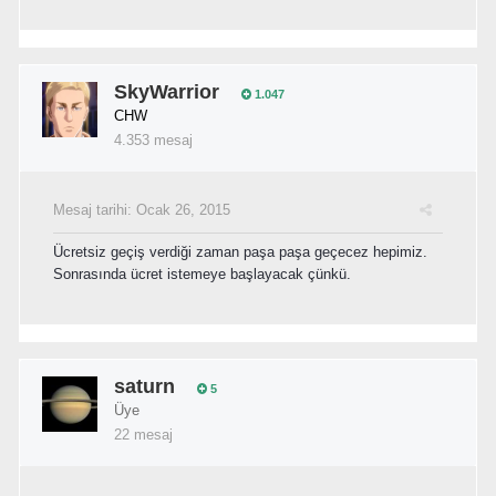
SkyWarrior
1.047
CHW
4.353 mesaj
Mesaj tarihi:
Ocak 26, 2015
Ücretsiz geçiş verdiği zaman paşa paşa geçecez hepimiz.
Sonrasında ücret istemeye başlayacak çünkü.
saturn
5
Üye
22 mesaj