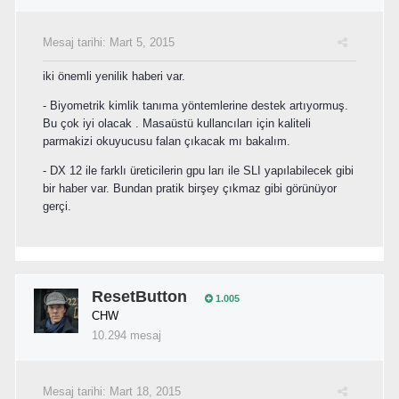
Mesaj tarihi:
Mart 5, 2015
iki önemli yenilik haberi var.
- Biyometrik kimlik tanıma yöntemlerine destek artıyormuş.
Bu çok iyi olacak . Masaüstü kullancıları için kaliteli
parmakizi okuyucusu falan çıkacak mı bakalım.
- DX 12 ile farklı üreticilerin gpu ları ile SLI yapılabilecek gibi
bir haber var. Bundan pratik birşey çıkmaz gibi görünüyor
gerçi.
ResetButton
1.005
CHW
10.294 mesaj
Mesaj tarihi:
Mart 18, 2015