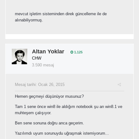
mevcut işletim sisteminden direk güncelleme ile de
alınabiliyormuş.
Altan Yoklar
1.125
CHW
3.590 mesaj
Mesaj tarihi:
Ocak 26, 2015
Hemen geçmeyi düşünüyor musunuz?
Tam 1 sene önce win8 ile aldığım notebook şu an win8.1 ve
muhteşem çalışıyor.
Ben sene sonuna doğru anca geçerim.
Yazılımdı uyum sorunuydu uğraşmak istemiyorum...