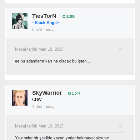
TiesTorN
2.356
~Black Angel~
5.573 mesaj
Mesaj tarihi:
Mart 19, 2015
ee bu adamların karı ne olacak bu işten...
SkyWarrior
1.047
CHW
4.353 mesaj
Mesaj tarihi:
Mart 19, 2015
Yaw onlar bir şekilde kazanıyorlar bakmayacaksınız