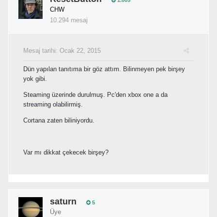
CHW
10.294 mesaj
Mesaj tarihi:
Ocak 22, 2015
Dün yapılan tanıtıma bir göz attım. Bilinmeyen pek birşey
yok gibi.
Steaming üzerinde durulmuş. Pc'den xbox one a da
streaming olabilirmiş.
Cortana zaten biliniyordu.
Var mı dikkat çekecek birşey?
saturn
5
Üye