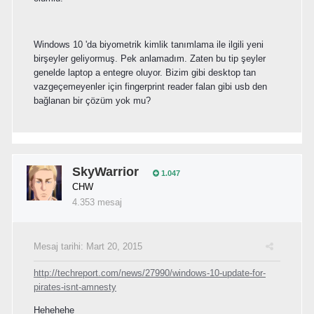
Windows 10 'da biyometrik kimlik tanımlama ile ilgili yeni
birşeyler geliyormuş. Pek anlamadım. Zaten bu tip şeyler
genelde laptop a entegre oluyor. Bizim gibi desktop tan
vazgeçemeyenler için fingerprint reader falan gibi usb den
bağlanan bir çözüm yok mu?
SkyWarrior
1.047
CHW
4.353 mesaj
Mesaj tarihi:
Mart 20, 2015
http://techreport.com/news/27990/windows-10-update-for-
pirates-isnt-amnesty
Hehehehe