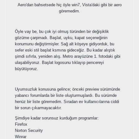
Aero'dan bahsetsede hiç öyle win7, Vista'daki gibi bir aero
göremedim.
Öyle vay be, bu çok iyi olmuş türünden bir değişiklik
gözüme çarpmadı. Başlat, uyku, kapat seçeneğinin
konumunu değiştirmişler. Sağ alt köşeye gidiyorduk, bu
sefer eski stil başlat ksmına gideceğiz. Bu kadar alıştık
şimdi sıfırla, yeniden alış. Metro arayüzüne 1. fotodaki gibi
ulaşabiliyoruz. Başlat logosunu tıklayıp pencereyi
büyütüyoruz.
Uyumsuzluk konusuna gelince; önceki preview sürümünde
yabancı forumlarda bir liste oluşturmuşlardı. Bu sürümde
henüz bir liste göremedim. Sıradan ev kullanıcılarına ciddi
bir sorun çıkarmayacaktır.
Şimdiye kadar sorunsuz kurduğum programlar:
Firefox
Norton Security
Winrar