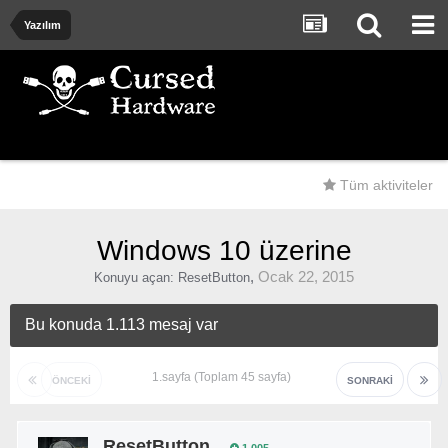
Yazılım
Tüm aktiviteler
Windows 10 üzerine
,
Ocak 22, 2015
Konuyu açan:
ResetButton
Bu konuda 1.113 mesaj var
1.sayfa (Toplam 45 sayfa)
ÖNCEKI
SONRAKI
ResetButton
1.005