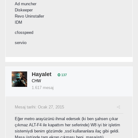
Ad muncher
Diskeeper
Revo Uninstaller
IDM
cfosspeed
serviio
Hayalet
137
CHW
1.617 mesaj
Mesaj tarihi:
Ocak 27, 2015
Eğer metro arayüzünü ihmal edersek (ki ben şahsen çıkar
çıkmaz ALT-F4 ile kapattım her seferinde) W8 iyi bir işletim
sistemiydi benim gözümde ,ssd kullananlara ilaç gibi geldi.
Masa üstünde tam ekran çıkması beni, masaüstü