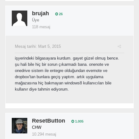
brujah
26
Üye
118 mesaj
Mesaj tarihi:
Mart 5, 2015
işyerindeki bilgasayara kurdum. gayet güzel olmuş bence.
şu hali bile hiç bir sorun çıkarmadı bana. onenote ve
onedrive sistem ile entegre olduğundan evernote ve
dropbox'tan bunlara geçiş yaptım. artık uygulama
mağazasına hiç bakmayan windows8 kullanıcıları bile
kullanır diye tahmin ediyorum.
ResetButton
1.005
CHW
10.294 mesaj