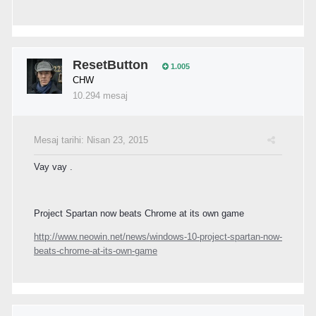
ResetButton
1.005
CHW
10.294 mesaj
Mesaj tarihi:
Nisan 23, 2015
Vay vay .
Project Spartan now beats Chrome at its own game
http://www.neowin.net/news/windows-10-project-spartan-now-
beats-chrome-at-its-own-game