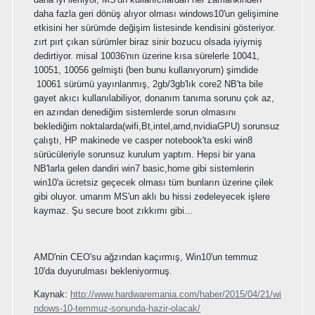
daha fazla geri dönüş alıyor olması windows10'un gelişimine
etkisini her sürümde değişim listesinde kendisini gösteriyor.
zırt pırt çıkan sürümler biraz sinir bozucu olsada iyiymiş
dedirtiyor. misal 10036'nın üzerine kısa sürelerle 10041,
10051, 10056 gelmişti (ben bunu kullanıyorum) şimdide
10061 sürümü yayınlanmış, 2gb/3gb'lık core2 NB'ta bile
gayet akıcı kullanılabiliyor, donanım tanıma sorunu çok az,
en azından denediğim sistemlerde sorun olmasını
beklediğim noktalarda(wifi,Bt,intel,amd,nvidiaGPU) sorunsuz
çalıştı, HP makinede ve casper notebook'ta eski win8
sürücüleriyle sorunsuz kurulum yaptım. Hepsi bir yana
NB'larla gelen dandiri win7 basic,home gibi sistemlerin
win10'a ücretsiz geçecek olması tüm bunların üzerine çilek
gibi oluyor. umarım MS'un aklı bu hissi zedeleyecek işlere
kaymaz. Şu secure boot zıkkımı gibi...
AMD'nin CEO'su ağzından kaçırmış, Win10'un temmuz
10'da duyurulması bekleniyormuş.
Kaynak:
http://www.hardwaremania.com/haber/2015/04/21/wi
ndows-10-temmuz-sonunda-hazir-olacak/