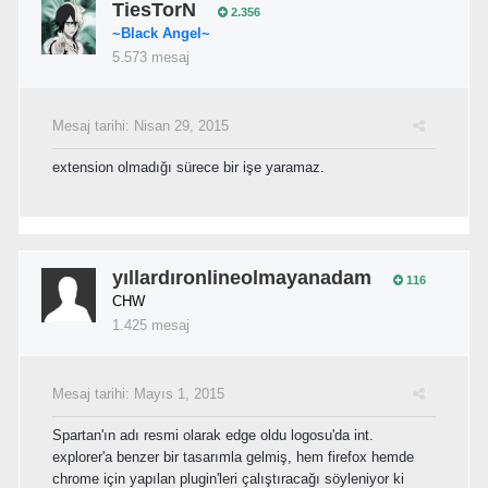
TiesTorN
2.356
~Black Angel~
5.573 mesaj
Mesaj tarihi:
Nisan 29, 2015
extension olmadığı sürece bir işe yaramaz.
yıllardıronlineolmayanadam
116
CHW
1.425 mesaj
Mesaj tarihi:
Mayıs 1, 2015
Spartan'ın adı resmi olarak edge oldu logosu'da int.
explorer'a benzer bir tasarımla gelmiş, hem firefox hemde
chrome için yapılan plugin'leri çalıştıracağı söyleniyor ki