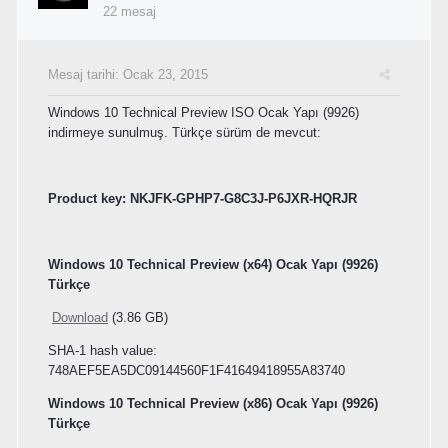
22 mesaj
Mesaj tarihi:
Ocak 23, 2015
Windows 10 Technical Preview ISO Ocak Yapı (9926)
indirmeye sunulmuş. Türkçe sürüm de mevcut:
Product key: NKJFK-GPHP7-G8C3J-P6JXR-HQRJR
Windows 10 Technical Preview
(x64) Ocak Yapı (9926)
Türkçe
Download
(
3.86 GB
)
SHA-1 hash value:
748AEF5EA5DC09144560F1F41649418955A83740
Windows 10 Technical Preview
(x86) Ocak Yapı (9926)
Türkçe