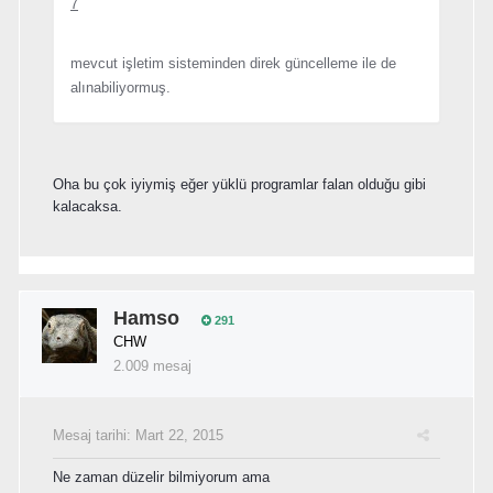
7
mevcut işletim sisteminden direk güncelleme ile de
alınabiliyormuş.
Oha bu çok iyiymiş eğer yüklü programlar falan olduğu gibi
kalacaksa.
Hamso
291
CHW
2.009 mesaj
Mesaj tarihi:
Mart 22, 2015
Ne zaman düzelir bilmiyorum ama