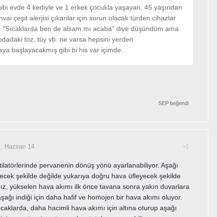
ibi evde 4 kediyle ve 1 erkek çocukla yaşayan, 45 yaşından
vai çeşit alerjisi çıkanlar için sorun olacak türden cihazlar
. "Sıcaklarda ben de alsam mı acaba" diye düşündüm ama
odadaki toz, tüy vb. ne varsa hepsini yerden
aya başlayacakmış gibi bi his var içimde.
SEP
beğendi
i:
Haziran 14
ilatörlerinde pervanenin dönüş yönü ayarlanabiliyor. Aşağı
ecek şekilde değilde yukarıya doğru hava üfleyecek şekilde
ız, yükselen hava akımı ilk önce tavana sonra yakın duvarlara
şağı indiği için daha hafif ve homojen bir hava akımı oluyor.
ıcaklarda, daha hacimli hava akımı için altına oturup aşağı