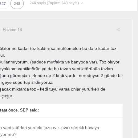
248.sayfa (Toplam 248 sayfa)
247
248
i:
Haziran 14
tilatör ne kadar toz kaldırırsa muhtemelen bu da o kadar toz
ur.
kullanmıyorum. (sadece mutfakta ve banyoda var). Toz oluyor
yaklının vantilatörün ya da bu tavan vantilatörünün tozları
ğunu görmedim. Bende de 2 kedi vardı , neredeyse 2 günde bir
rgeye süpürtüp sildiriyoruz.
acak miktarda toz - kedi tüyü varsa onlar yürürken de
uçuşur.
saat önce, SEP said:
 vantilatörleri yerdeki tozu ıvır zıvırı sürekli havaya
ıyor mu?