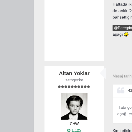
Haftada ik
de anlık D
bahsettiği
@Peregrin
aşağı
Altan Yoklar
Mesaj tarih
sethgecko
43
Tabi ço
aşağı çe
CHW
1.125
Kimi etkil