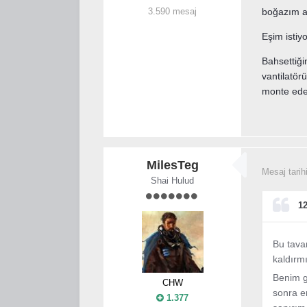
3.590 mesaj
boğazım ağr
Eşim istiy
Bahsettiği
vantilatö
monte ede
MilesTeg
Mesaj tarih
Shai Hulud
12
Bu tavan
kaldırm
Benim g
CHW
sonra en
1.377