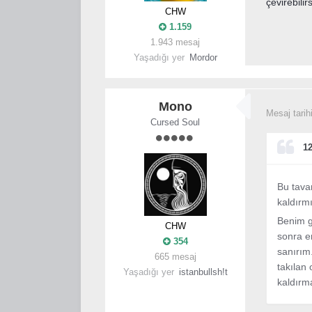
çevirebili
CHW
1.159
1.943 mesaj
Yaşadığı yer
Mordor
Mono
Mesaj tarih
Cursed Soul
12
Bu tavan
kaldırm
Benim g
CHW
sonra en
354
sanırım
665 mesaj
takılan 
Yaşadığı yer
istanbullsh!t
kaldırm