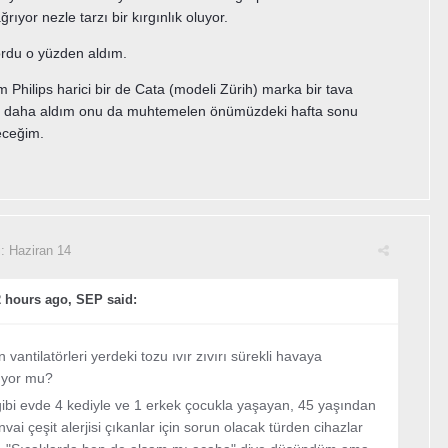
ıyor nezle tarzı bir kırgınlık oluyor.
ordu o yüzden aldım.
m Philips harici bir de Cata (modeli Zürih) marka bir tava
rü daha aldım onu da muhtemelen önümüzdeki hafta sonu
ceğim.
i:
Haziran 14
 hours ago, SEP said:
 vantilatörleri yerdeki tozu ıvır zıvırı sürekli havaya
ıyor mu?
ibi evde 4 kediyle ve 1 erkek çocukla yaşayan, 45 yaşından
vai çeşit alerjisi çıkanlar için sorun olacak türden cihazlar