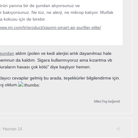
törün yanına bir de şundan alıyorsunuz ve
e bakıyorsunuz. Ne toz, ne alerji, ne mikrop kalıyor. Mutfak
a kokusu için de birebir.
www.mi.com/tr/product/xiaomi-smart-air-purifier-elite/
şundan
aldım (polen ve kedi alerjisi artık dayanılmaz hale
 memnun da kaldım. Sigara kullanmıyoruz ama kızartma vb
uraların havası çok kötü" diye başlıyor hemen.
layıcı cevaplar gelmiş bu arada, teşekkürler bilgilendirme için.
ış oldum.
MilesTeg
beğendi
i:
Haziran 14