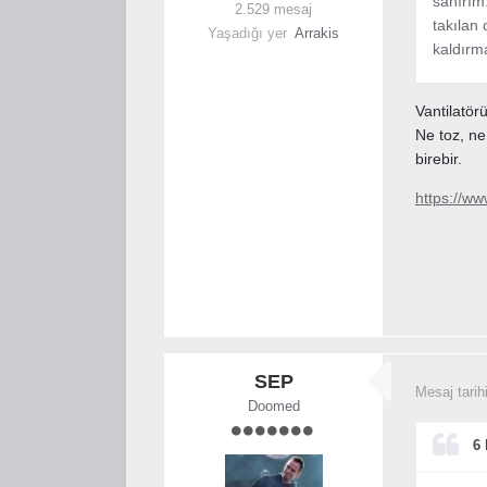
sanırım
2.529 mesaj
takılan 
Yaşadığı yer
Arrakis
kaldırm
Vantilatör
Ne toz, ne
birebir.
https://ww
SEP
Mesaj tarih
Doomed
6 