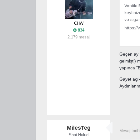
Vantila
keyfiniz
ve sigar
CHW
https://
834
2.179 mesaj
Geçen ay
gelmişti)
yapınca "B
Gayet açık
Aydınlanm
MilesTeg
Mesaj tarih
Shai Hulud