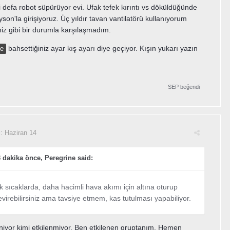
i defa robot süpürüyor evi. Ufak tefek kırıntı vs döküldüğünde
yson'la girişiyoruz. Üç yıldır tavan vantilatörü kullanıyorum
niz gibi bir durumla karşılaşmadım.
bahsettiğiniz ayar kış ayarı diye geçiyor. Kışın yukarı yazın
e
SEP
beğendi
i:
Haziran 14
 dakika önce, Peregrine said:
k sıcaklarda, daha hacimli hava akımı için altına oturup
virebilirsiniz ama tavsiye etmem, kas tutulması yapabiliyor.
eniyor kimi etkilenmiyor. Ben etkilenen gruptanım. Hemen