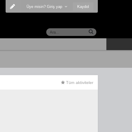
Kaydol
Üye misin? Giriş yap
Tüm aktiviteler