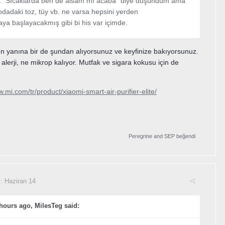
. "Sıcaklarda ben de alsam mı acaba" diye düşündüm ama
odadaki toz, tüy vb. ne varsa hepsini yerden
aya başlayacakmış gibi bi his var içimde.
ün yanına bir de şundan alıyorsunuz ve keyfinize bakıyorsunuz.
 alerji, ne mikrop kalıyor. Mutfak ve sigara kokusu için de
w.mi.com/tr/product/xiaomi-smart-air-purifier-elite/
Peregrine
and
SEP
beğendi
i:
Haziran 14
hours ago, MilesTeg said: