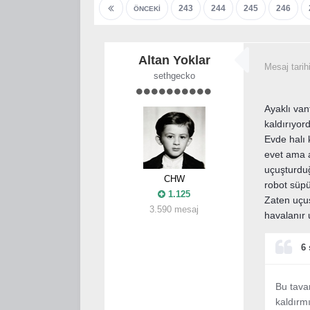
243
244
245
246
ÖNCEKI
Altan Yoklar
Mesaj tarih
sethgecko
Ayaklı van
kaldırıyord
Evde halı 
evet ama a
uçuşturdu
CHW
robot süpü
1.125
Zaten uçuş
3.590 mesaj
havalanır 
6 
Bu tavan
kaldırm