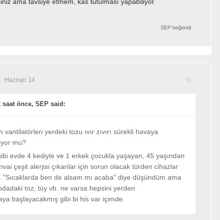
rsiniz ama tavsiye etmem, kas tutulması yapabiliyor.
SEP
beğendi
i:
Haziran 14
 saat önce, SEP said:
 vantilatörleri yerdeki tozu ıvır zıvırı sürekli havaya
ıyor mu?
ibi evde 4 kediyle ve 1 erkek çocukla yaşayan, 45 yaşından
vai çeşit alerjisi çıkanlar için sorun olacak türden cihazlar
. "Sıcaklarda ben de alsam mı acaba" diye düşündüm ama
odadaki toz, tüy vb. ne varsa hepsini yerden
aya başlayacakmış gibi bi his var içimde.