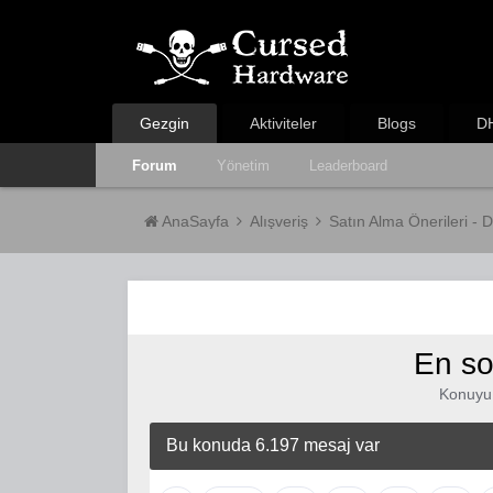
Gezgin
Aktiviteler
Blogs
DH
Forum
Yönetim
Leaderboard
AnaSayfa
Alışveriş
Satın Alma Önerileri - 
En so
Konuyu
Bu konuda 6.197 mesaj var