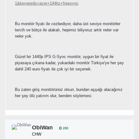
1&keywords=acer+144hz+freesync
Bu monitör fiyatı ile cezbediyor, daha üst seviye monitörler
tercih ve bütçe ile alakalı, hepimiz biliyoruz artık neler var
neler yok.
Güzel bir 1440p IPS G-Sync monitör, uygun bir fiyat ile
piyasaya çıkana kadar, yukardaki monitör Türkiye'ye her şey
dahil 240 euro fiyatı ile çok iyi bir seçenek.
Bu zaten giriş monitörünüz olsun, bundan aşşağı alacağınız
her şey ölü yatırım olur, benden söylemesi.
ObiWan
288
CHW