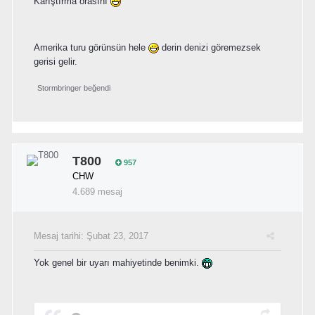
Karıştırma orasını
Amerika turu görünsün hele
derin denizi göremezsek
gerisi gelir.
Stormbringer
beğendi
T800
957
CHW
4.689 mesaj
Mesaj tarihi:
Şubat 23, 2017
Yok genel bir uyarı mahiyetinde benimki.