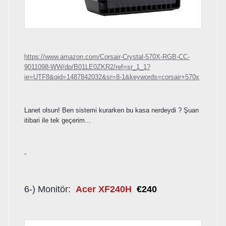
https://www.amazon.com/Corsair-Crystal-570X-RGB-CC-
9011098-WW/dp/B01LE0ZKR2/ref=sr_1_1?
ie=UTF8&qid=1487842032&sr=8-1&keywords=corsair+570x
Lanet olsun! Ben sistemi kurarken bu kasa nerdeydi ? Şuan
itibari ile tek geçerim...
-
6-) Monitör:
Acer XF240H
€240