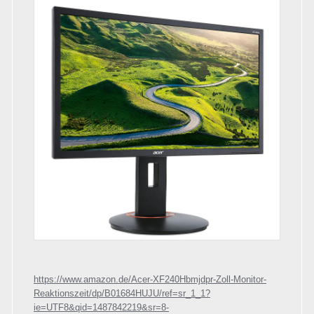
https://www.amazon.de/Acer-XF240Hbmjdpr-Zoll-Monitor-
Reaktionszeit/dp/B01684HUJU/ref=sr_1_1?
ie=UTF8&qid=1487842219&sr=8-