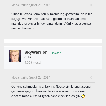
Mesaj tarihi:
Şubat 23, 2017
Cihan bu arada 570X ben buralarda hiç görmedim, onun bir
düşüğü var, Amazon'dan kasa getirtmek falan tamamen
mantık dışı oluyor bir de, aman derim. Ağırlık fazla olunca
manası kalmıyor.
SkyWarrior
1.047
CHW
4.353 mesaj
Mesaj tarihi:
Şubat 23, 2017
Oo fena sokmuşlar fiyat farkını. Neyse bir ilk jenerasyonun
çarpması geçsin. İnsanlar tecrübe etsinler. Bir sonraki
cihazatımıza alırız bir ryzen daha eldekiler taş gibi