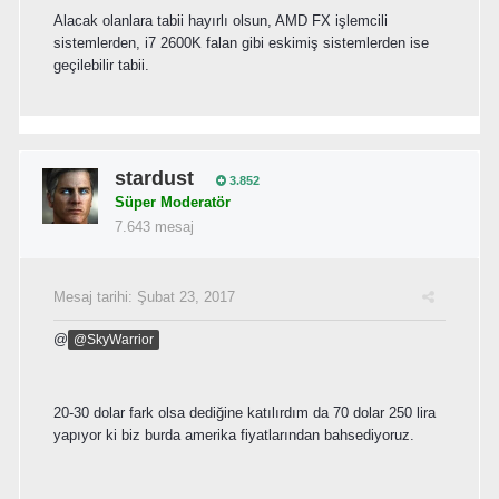
Alacak olanlara tabii hayırlı olsun, AMD FX işlemcili
sistemlerden, i7 2600K falan gibi eskimiş sistemlerden ise
geçilebilir tabii.
stardust
3.852
Süper Moderatör
7.643 mesaj
Mesaj tarihi:
Şubat 23, 2017
@
@SkyWarrior
20-30 dolar fark olsa dediğine katılırdım da 70 dolar 250 lira
yapıyor ki biz burda amerika fiyatlarından bahsediyoruz.