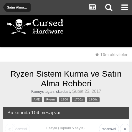
Satın Alma Önerileri - Deneyimler - Uyarılar
Tüm aktiviteler
Ryzen Sistem Kurma ve Satın
Alma Rehberi
,
Şubat 23, 2017
Konuyu açan:
stardust
AMD
Ryzen
1700
1700x
1800x
Bu konuda 104 mesaj var
1.sayfa (Toplam 5 sayfa)
ÖNCEKI
SONRAKI