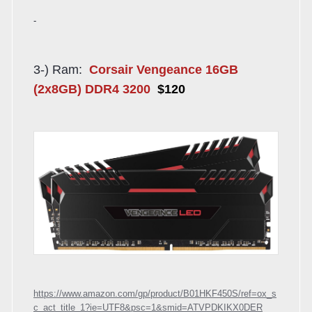
-
3-) Ram:
Corsair Vengeance 16GB
(2x8GB) DDR4 3200
$120
https://www.amazon.com/gp/product/B01HKF450S/ref=ox_s
c_act_title_1?ie=UTF8&psc=1&smid=ATVPDKIKX0DER