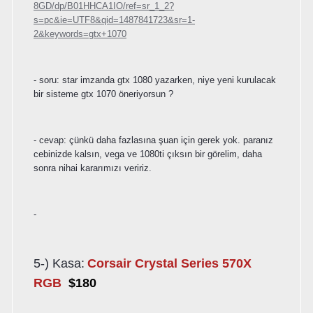
8GD/dp/B01HHCA1IO/ref=sr_1_2?
s=pc&ie=UTF8&qid=1487841723&sr=1-
2&keywords=gtx+1070
- soru: star imzanda gtx 1080 yazarken, niye yeni kurulacak
bir sisteme gtx 1070 öneriyorsun ?
- cevap: çünkü daha fazlasına şuan için gerek yok. paranız
cebinizde kalsın, vega ve 1080ti çıksın bir görelim, daha
sonra nihai kararımızı veririz.
-
5-) Kasa:
Corsair Crystal Series 570X
RGB
$180