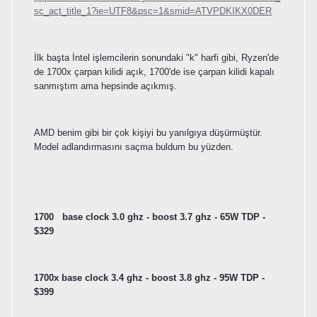
sc_act_title_1?ie=UTF8&psc=1&smid=ATVPDKIKX0DER
İlk başta İntel işlemcilerin sonundaki "k" harfi gibi, Ryzen'de
de 1700x çarpan kilidi açık, 1700'de ise çarpan kilidi kapalı
sanmıştım ama hepsinde açıkmış.
AMD benim gibi bir çok kişiyi bu yanılgıya düşürmüştür.
Model adlandırmasını saçma buldum bu yüzden.
1700 base clock 3.0 ghz - boost 3.7 ghz - 65W TDP -
$329
1700x base clock 3.4 ghz - boost 3.8 ghz - 95W TDP -
$399