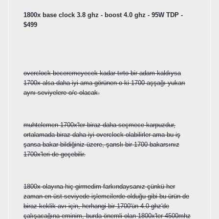
1800x base clock 3.8 ghz - boost 4.0 ghz - 95W TDP -
$499
overclock beceremeyecek kadar tırto bir adam kaldıysa
1700x alsa daha iyi ama görünen o ki 1700 aşşağı yukarı
aynı seviyelere o/c olacak.
muhtelemen 1700x'ler biraz daha seçmece karpuzdur,
ortalamada biraz daha iyi overclock olabilirler ama bu iş
şansa bakar bildiğiniz üzere, şanslı bir 1700 bakarsınız
1700x'leri de geçebilir.
1800x olayına hiç girmedim farkındaysanız çünkü her
zaman en üst seviyede işlemcilerde olduğu gibi bu ürün de
biraz keklik avı için, herhangi bir 1700'ün 4.0 ghz'de
çalışacağına eminim, burda önemli olan 1800x'ler 4500mhz