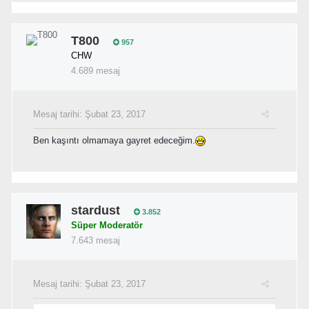
T800
957
CHW
4.689 mesaj
Mesaj tarihi:
Şubat 23, 2017
Ben kaşıntı olmamaya gayret edeceğim.
stardust
3.852
Süper Moderatör
7.643 mesaj
Mesaj tarihi:
Şubat 23, 2017