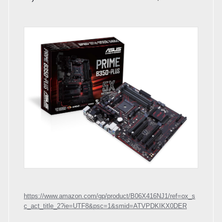
https://www.amazon.com/gp/product/B06X416NJ1/ref=ox_s
c_act_title_2?ie=UTF8&psc=1&smid=ATVPDKIKX0DER