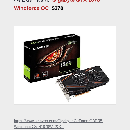
Windforce OC
$370
https://www.amazon.com/Gigabyte-GeForce-GDDR5-
Windforce-GV-N1070WF2OC-