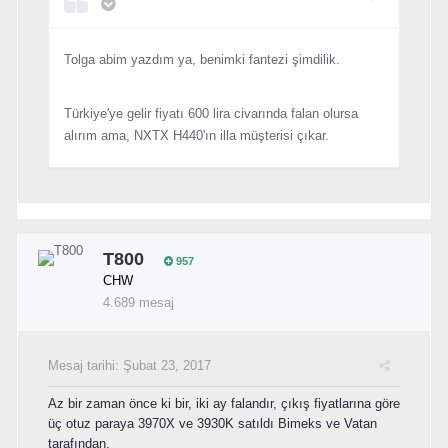
Tolga abim yazdım ya, benimki fantezi şimdilik.
Türkiye'ye gelir fiyatı 600 lira civarında falan olursa
alırım ama, NXTX H440'ın illa müşterisi çıkar.
T800
957
CHW
4.689 mesaj
Mesaj tarihi:
Şubat 23, 2017
Az bir zaman önce ki bir, iki ay falandır, çıkış fiyatlarına göre
üç otuz paraya 3970X ve 3930K satıldı Bimeks ve Vatan
tarafından.