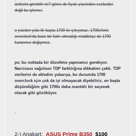
üstlerini görebilir mi? görse de fiyatı yüzünden cezbedici
değil bu işlemci.
o yüzden yola ilk başta 1700 ile çıkıyoruz, 1700x'lerin
overclock'da bariz bir farkı olmadığı müddetçe de 1700
kararımız değişmez.
ps: bu noktada bir düzeltme yapmamız gerekiyor.
Narcissus sağolsun TDP farklılığına dikkatimi çekti. TDP
verilerini de ekledim yukarıya, bu durumda 1700
overclock için çok da iyi olmayacak diyebiliriz, en başta
düşündüğüm gibi 1700x daha mantıklı bir seçenek
olacak gibi gözüküyor.
-
2-) Anakart:
ASUS Prime B350
$100