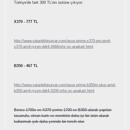
Türkiye'de fark 300 TL'nin üstüne çıkıyor:
X370 - 777 TL
http://www.vatanbilgisayar.com/asus-prime-x370-pro-amd-
x370-am4-ryzen-ddr4-2666mhz-oc-anakart.html
B350 - 467 TL
http://www.vatanbilgisayar.com/asus-prime-b350m-plus-amd-
b350-am4-ryzen-ddr4-3200-mhz-oc-anakart.html
Bence 1700x ve X370 yerine 1700 ve B350 alarak yapılan
tasarrufu, ekran kartı ve monitörü daha iyi bir ürün alarak
kullanmak çok daha yerinde bir tercih olur.