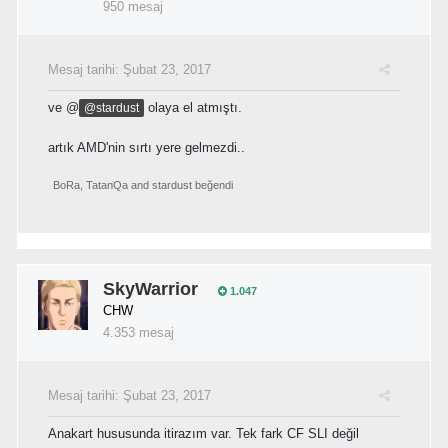
950 mesaj
Mesaj tarihi:
Şubat 23, 2017
ve @
olaya el atmıştı.
@stardust
artık AMD'nin sırtı yere gelmezdi..
BoRa
,
TatanQa
and
stardust
beğendi
SkyWarrior
1.047
CHW
4.353 mesaj
Mesaj tarihi:
Şubat 23, 2017
Anakart hususunda itirazım var. Tek fark CF SLI değil