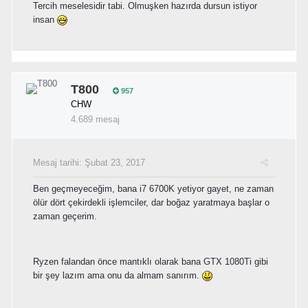
Tercih meselesidir tabi. Olmuşken hazırda dursun istiyor
insan
T800
957
CHW
4.689 mesaj
Mesaj tarihi:
Şubat 23, 2017
Ben geçmeyeceğim, bana i7 6700K yetiyor gayet, ne zaman
ölür dört çekirdekli işlemciler, dar boğaz yaratmaya başlar o
zaman geçerim.
Ryzen falandan önce mantıklı olarak bana GTX 1080Ti gibi
bir şey lazım ama onu da almam sanırım.