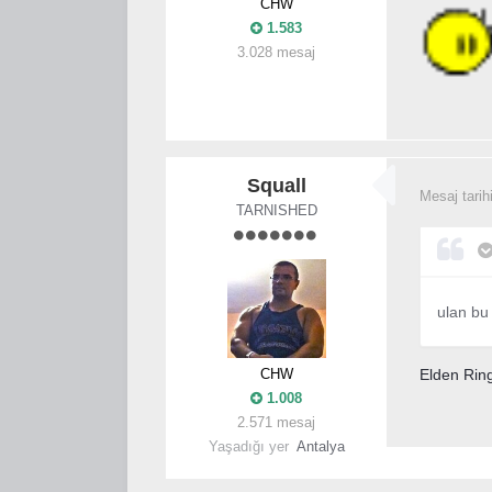
CHW
1.583
3.028 mesaj
Squall
Mesaj tarih
TARNISHED
ulan bu
CHW
Elden Rin
1.008
2.571 mesaj
Yaşadığı yer
Antalya