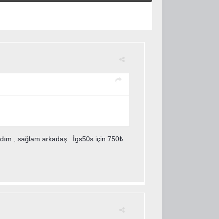
dım , sağlam arkadaş . İgs50s için 750₺