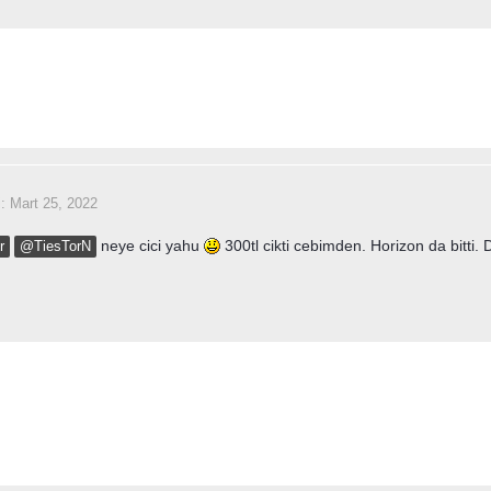
i:
Mart 25, 2022
neye cici yahu
300tl cikti cebimden. Horizon da bitt
r
@TiesTorN