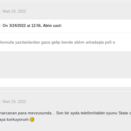
i:
Mart 24, 2022
On 3/24/2022 at 12:56,
Atrin
said:
 konuda yazılanlardan gaza gelip bende aldım arkadaşla ps5 e
i:
Mart 24, 2022
arcanan para mevzusunda... Son bir ayda telefon/tablet oyunu State o
aya korkuyorum