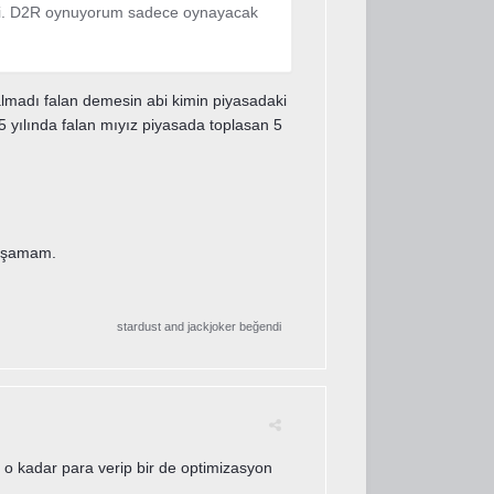
itti. D2R oynuyorum sadece oynayacak
lmadı falan demesin abi kimin piyasadaki
 yılında falan mıyız piyasada toplasan 5
raşamam.
stardust
and
jackjoker
beğendi
o kadar para verip bir de optimizasyon