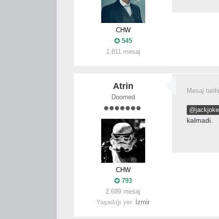
CHW
545
1.811 mesaj
Atrin
Mesaj tarih
Doomed
@jackjoke
kalmadi.
CHW
793
2.689 mesaj
Yaşadığı yer
İzmir