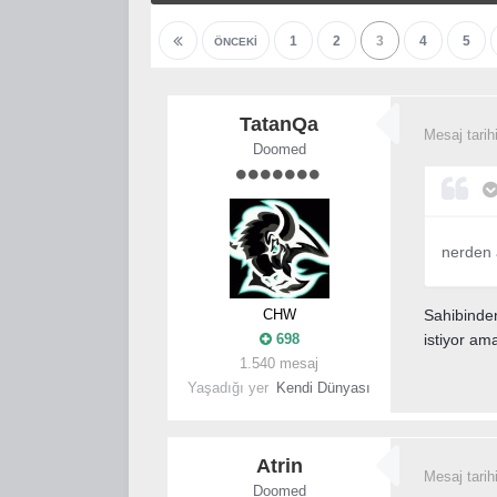
1
2
3
4
5
ÖNCEKI
TatanQa
Mesaj tarih
Doomed
nerden 
CHW
Sahibinden
698
istiyor am
1.540 mesaj
Yaşadığı yer
Kendi Dünyası
Atrin
Mesaj tarih
Doomed