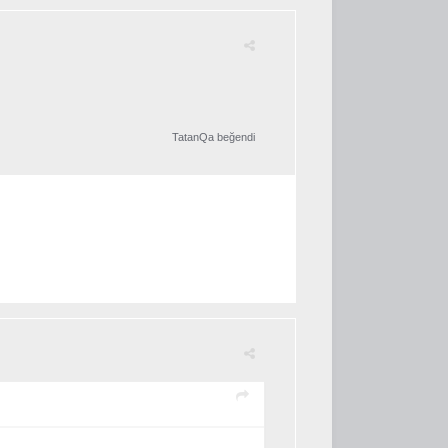
TatanQa
beğendi