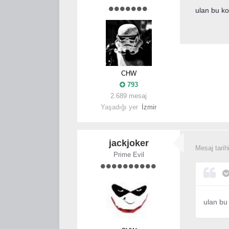
ulan bu k
CHW
793
2.689 mesaj
Yaşadığı yer
İzmir
jackjoker
Mesaj tarih
Prime Evil
ulan bu