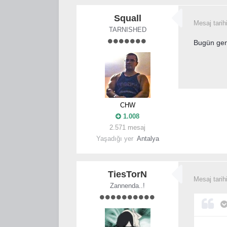
Squall
Mesaj tarih
TARNISHED
Bugün gen
CHW
1.008
2.571 mesaj
Yaşadığı yer
Antalya
TiesTorN
Mesaj tarih
Zannenda..!