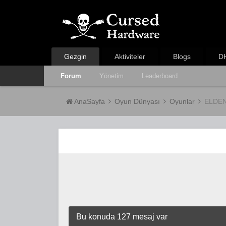
Gezgin
Aktiviteler
Blogs
DH
Forum
Yönetim
Leaderboard
AnaSayfa
Oyun Dünyası
Oyunlar
ELDEN
Bu konuda 127 mesaj var