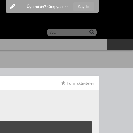
Kaydol
Üye misin? Giriş yap
Tüm aktiviteler