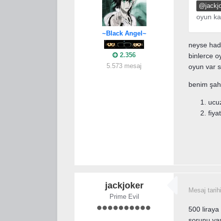
@jackj
oyun ka
~Black Angel~
neyse hadi
2.356
binlerce o
5.573 mesaj
oyun var s
benim şahs
ucu
fiy
jackjoker
Mesaj tarih
Prime Evil
500 liraya
sorunu ya