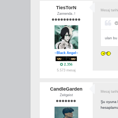
TiesTorN
Mesaj tarih
Zannenda..!
ulan bu
~Black Angel~
2.356
5.573 mesaj
CandleGarden
Mesaj tarih
Zeitgeist
Şu oyuna h
hesaplam