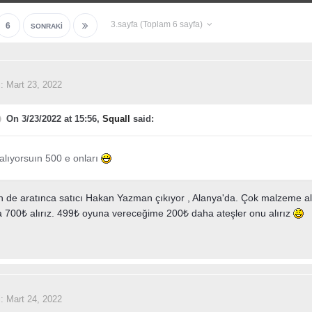
3.sayfa (Toplam 6 sayfa)
6
SONRAKI
i:
Mart 23, 2022
On 3/23/2022 at 15:56,
Squall
said:
alıyorsuın 500 e onları
 de aratınca satıcı Hakan Yazman çıkıyor , Alanya'da. Çok malzeme al
a 700₺ alırız. 499₺ oyuna vereceğime 200₺ daha ateşler onu alırız
i:
Mart 24, 2022