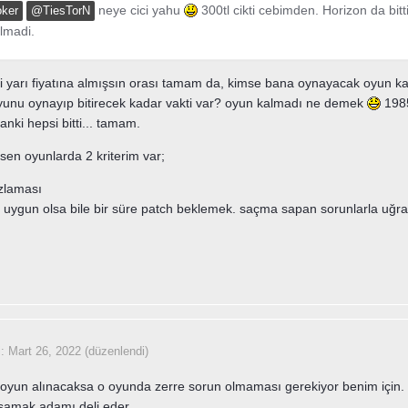
neye cici yahu
300tl cikti cebimden. Horizon da b
oker
@TiesTorN
lmadi.
 yarı fiyatına almışsın orası tamam da, kimse bana oynayacak oyun ka
yunu oynayıp bitirecek kadar vakti var? oyun kalmadı ne demek
1985
anki hepsi bitti... tamam.
en oyunlarda 2 kriterim var;
zlaması
at uygun olsa bile bir süre patch beklemek. saçma sapan sorunlarla uğ
i:
Mart 26, 2022
(düzenlendi)
 oyun alınacaksa o oyunda zerre sorun olmaması gerekiyor benim için. 
şamak adamı deli eder.