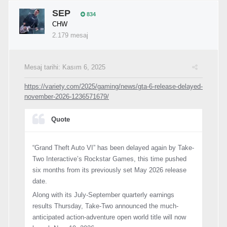
SEP
834
CHW
2.179 mesaj
Mesaj tarihi:
Kasım 6, 2025
https://variety.com/2025/gaming/news/gta-6-release-delayed-
november-2026-1236571679/
Quote
“Grand Theft Auto VI” has been delayed again by Take-
Two Interactive’s Rockstar Games, this time pushed
six months from its previously set May 2026 release
date.
Along with its July-September quarterly earnings
results Thursday, Take-Two announced the much-
anticipated action-adventure open world title will now