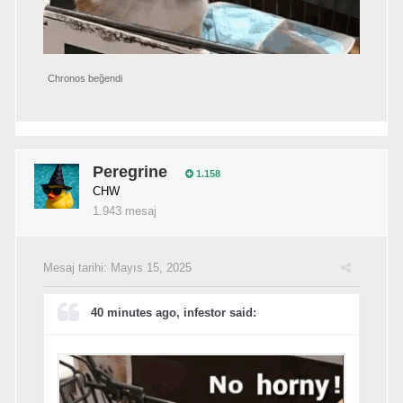
Chronos
beğendi
Peregrine
1.158
CHW
1.943 mesaj
Mesaj tarihi:
Mayıs 15, 2025
40 minutes ago, infestor said: