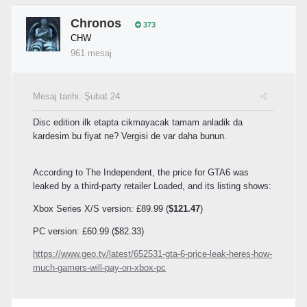
Chronos
373
CHW
961 mesaj
Mesaj tarihi:
Şubat 24
Disc edition ilk etapta cikmayacak tamam anladik da
kardesim bu fiyat ne? Vergisi de var daha bunun.
According to The Independent, the price for GTA6 was
leaked by a third-party retailer Loaded, and its listing shows:
Xbox Series X/S version: £89.99 (
$121.47
)
PC version: £60.99 ($82.33)
https://www.geo.tv/latest/652531-gta-6-price-leak-heres-how-
much-gamers-will-pay-on-xbox-pc