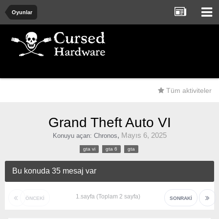
Oyunlar
Tüm aktiviteler
Grand Theft Auto VI
,
Mayıs 6, 2025
Konuyu açan:
Chronos
gta vi
gta 6
gta
Bu konuda 35 mesaj var
1.sayfa (Toplam 2 sayfa)
ÖNCEKI
SONRAKI