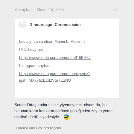
Mesaj tarihi:
Mayıs 14, 2025
3 hours ago, Chronos said:
Lucia’yi canlandiran Manni L. Perez’in
IMDB sayfasi
https://www.imdb.com/name/nm9168780/
Instagram sayfasi
https://www.instagram.com/mannilperez?
igsh=MXkybzEzd2VtaTE2NQ==
Serdar Ortaç kadar stilize yiyemeyecek olsam da, bu
hatunun karın kaslarını görünce göbeğinden zeytin yeme
dürtüsü dürttü ziyadesiyle...
Chronos
and
TiesTorN
beğendi