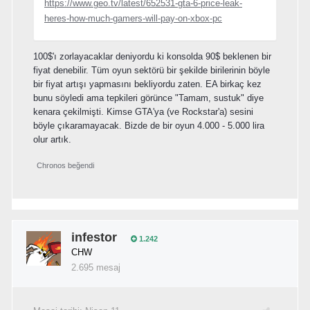
https://www.geo.tv/latest/652531-gta-6-price-leak-
heres-how-much-gamers-will-pay-on-xbox-pc
100$'ı zorlayacaklar deniyordu ki konsolda 90$ beklenen bir
fiyat denebilir. Tüm oyun sektörü bir şekilde birilerinin böyle
bir fiyat artışı yapmasını bekliyordu zaten. EA birkaç kez
bunu söyledi ama tepkileri görünce "Tamam, sustuk" diye
kenara çekilmişti. Kimse GTA'ya (ve Rockstar'a) sesini
böyle çıkaramayacak. Bizde de bir oyun 4.000 - 5.000 lira
olur artık.
Chronos
beğendi
infestor
1.242
CHW
2.695 mesaj