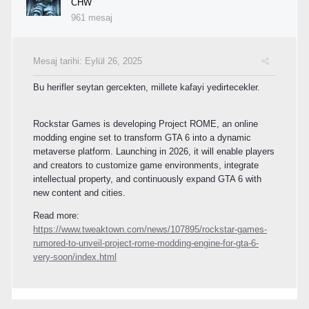
CHW
961 mesaj
Mesaj tarihi:
Eylül 26, 2025
Bu herifler seytan gercekten, millete kafayi yedirtecekler.
Rockstar Games is developing Project ROME, an online
modding engine set to transform GTA 6 into a dynamic
metaverse platform. Launching in 2026, it will enable players
and creators to customize game environments, integrate
intellectual property, and continuously expand GTA 6 with
new content and cities.
Read more:
https://www.tweaktown.com/news/107895/rockstar-games-
rumored-to-unveil-project-rome-modding-engine-for-gta-6-
very-soon/index.html