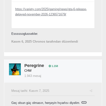
https://variety.com/2025/gaming/news/gta-6-release-
delayed-november-2026-1236571679/
Esssssoglussekler.
Kasım 6, 2025
Chronos tarafından düzenlendi
Peregrine
1.158
CHW
1.943 mesaj
Mesaj tarihi:
Kasım 7, 2025
🥒
Geç olsun güç olmasın, herşeyin hıyarlısı diyelim.