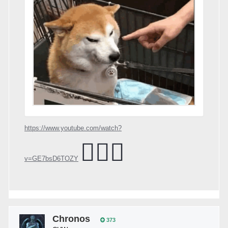
https://www.youtube.com/watch?
🤷🏻‍♂️
v=GE7bsD6TOZY
Chronos
373