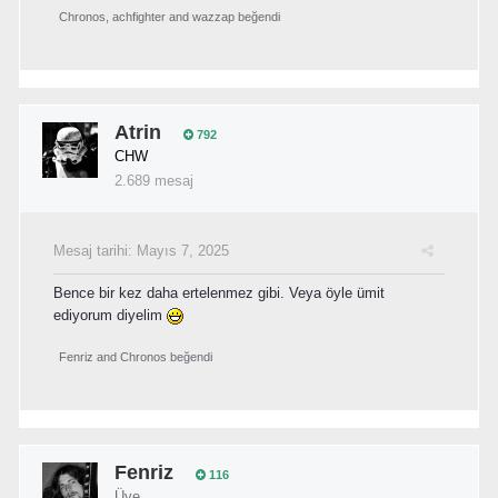
Chronos
,
achfighter
and
wazzap
beğendi
Atrin
792
CHW
2.689 mesaj
Mesaj tarihi:
Mayıs 7, 2025
Bence bir kez daha ertelenmez gibi. Veya öyle ümit
ediyorum diyelim
Fenriz
and
Chronos
beğendi
Fenriz
116
Üye