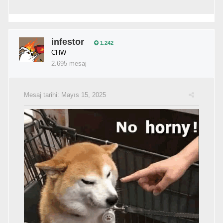
infestor
1.242
CHW
2.695 mesaj
Mesaj tarihi:
Mayıs 15, 2025