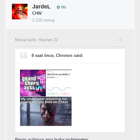
JardeL
791
CHW
2.220 mesaj
Mesaj tarihi:
Haziran 22
8 saat önce, Chronos said:
Resim acilmiyor ama budur muhtemelen;