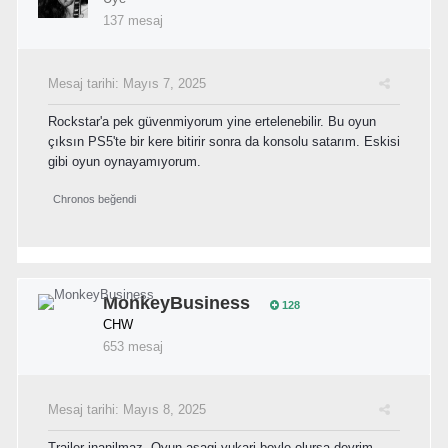
137 mesaj
Mesaj tarihi:
Mayıs 7, 2025
Rockstar'a pek güvenmiyorum yine ertelenebilir. Bu oyun
çıksın PS5'te bir kere bitirir sonra da konsolu satarım. Eskisi
gibi oyun oynayamıyorum.
Chronos
beğendi
MonkeyBusiness
128
CHW
653 mesaj
Mesaj tarihi:
Mayıs 8, 2025
Trailer inanilmaz. Oyun asagi yukari boyle olursa devrim