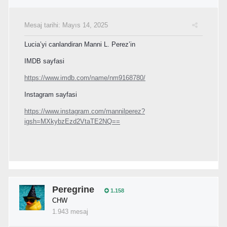
Mesaj tarihi:
Mayıs 14, 2025
Lucia’yi canlandiran Manni L. Perez’in
IMDB sayfasi
https://www.imdb.com/name/nm9168780/
Instagram sayfasi
https://www.instagram.com/mannilperez?
igsh=MXkybzEzd2VtaTE2NQ==
Peregrine
1.158
CHW
1.943 mesaj