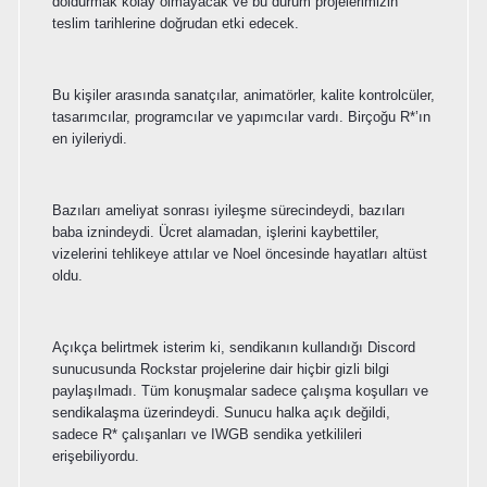
doldurmak kolay olmayacak ve bu durum projelerimizin
teslim tarihlerine doğrudan etki edecek.
Bu kişiler arasında sanatçılar, animatörler, kalite kontrolcüler,
tasarımcılar, programcılar ve yapımcılar vardı. Birçoğu R*’ın
en iyileriydi.
Bazıları ameliyat sonrası iyileşme sürecindeydi, bazıları
baba iznindeydi. Ücret alamadan, işlerini kaybettiler,
vizelerini tehlikeye attılar ve Noel öncesinde hayatları altüst
oldu.
Açıkça belirtmek isterim ki, sendikanın kullandığı Discord
sunucusunda Rockstar projelerine dair hiçbir gizli bilgi
paylaşılmadı. Tüm konuşmalar sadece çalışma koşulları ve
sendikalaşma üzerindeydi. Sunucu halka açık değildi,
sadece R* çalışanları ve IWGB sendika yetkilileri
erişebiliyordu.