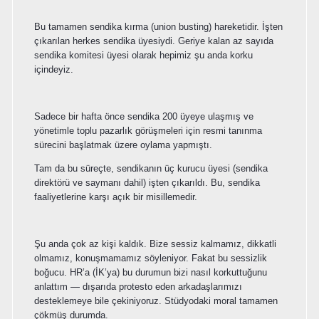
Bu tamamen sendika kırma (union busting) hareketidir. İşten
çıkarılan herkes sendika üyesiydi. Geriye kalan az sayıda
sendika komitesi üyesi olarak hepimiz şu anda korku
içindeyiz.
Sadece bir hafta önce sendika 200 üyeye ulaşmış ve
yönetimle toplu pazarlık görüşmeleri için resmi tanınma
sürecini başlatmak üzere oylama yapmıştı.
Tam da bu süreçte, sendikanın üç kurucu üyesi (sendika
direktörü ve saymanı dahil) işten çıkarıldı. Bu, sendika
faaliyetlerine karşı açık bir misillemedir.
Şu anda çok az kişi kaldık. Bize sessiz kalmamız, dikkatli
olmamız, konuşmamamız söyleniyor. Fakat bu sessizlik
boğucu. HR’a (İK’ya) bu durumun bizi nasıl korkuttuğunu
anlattım — dışarıda protesto eden arkadaşlarımızı
desteklemeye bile çekiniyoruz. Stüdyodaki moral tamamen
çökmüş durumda.