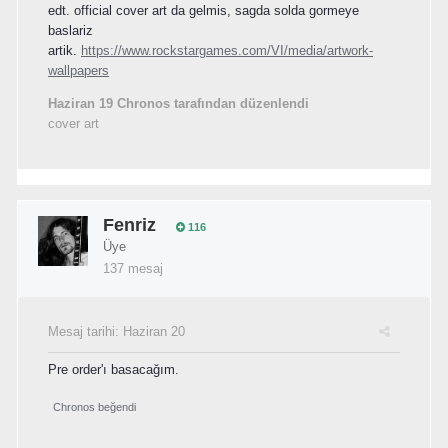
edt. official cover art da gelmis, sagda solda gormeye
baslariz
artik.
https://www.rockstargames.com/VI/media/artwork-
wallpapers
Haziran 19
Chronos tarafından düzenlendi
cover art
Fenriz
116
Üye
137 mesaj
Mesaj tarihi:
Haziran 20
Pre order'ı basacağım.
Chronos
beğendi