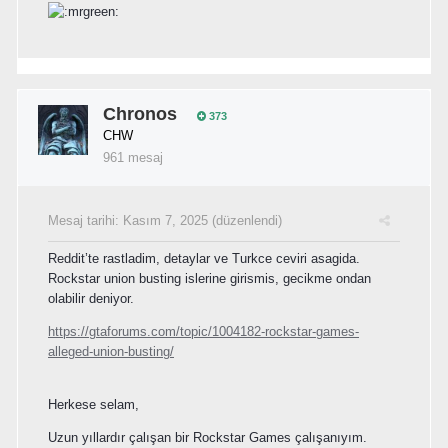
Chronos
373
CHW
961 mesaj
Mesaj tarihi:
Kasım 7, 2025
(düzenlendi)
Reddit’te rastladim, detaylar ve Turkce ceviri asagida.
Rockstar union busting islerine girismis, gecikme ondan
olabilir deniyor.
https://gtaforums.com/topic/1004182-rockstar-games-
alleged-union-busting/
Herkese selam,
Uzun yıllardır çalışan bir Rockstar Games çalışanıyım.