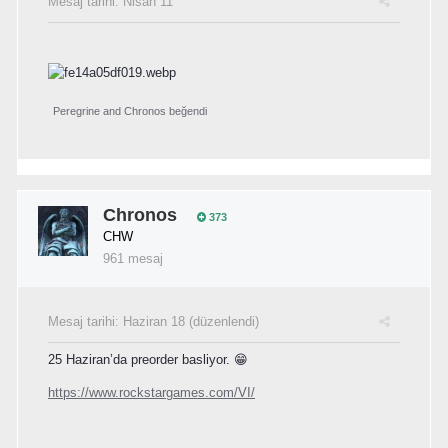
Mesaj tarihi:
Nisan 11
Peregrine
and
Chronos
beğendi
Chronos
373
CHW
961 mesaj
Mesaj tarihi:
Haziran 18
(düzenlendi)
25 Haziran’da preorder basliyor. 😁
https://www.rockstargames.com/VI/