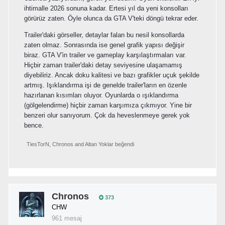
ihtimalle 2026 sonuna kadar. Ertesi yıl da yeni konsolları
görürüz zaten. Öyle olunca da GTA V'teki döngü tekrar eder.
Trailer'daki görseller, detaylar falan bu nesil konsollarda
zaten olmaz. Sonrasında ise genel grafik yapısı değişir
biraz. GTA V'in trailer ve gameplay karşılaştırmaları var.
Hiçbir zaman trailer'daki detay seviyesine ulaşamamış
diyebiliriz. Ancak doku kalitesi ve bazı grafikler uçuk şekilde
artmış. Işıklandırma işi de genelde trailer'ların en özenle
hazırlanan kısımları oluyor. Oyunlarda o ışıklandırma
(gölgelendirme) hiçbir zaman karşımıza çıkmıyor. Yine bir
benzeri olur sanıyorum. Çok da heveslenmeye gerek yok
bence.
TiesTorN
,
Chronos
and
Altan Yoklar
beğendi
Chronos
373
CHW
961 mesaj