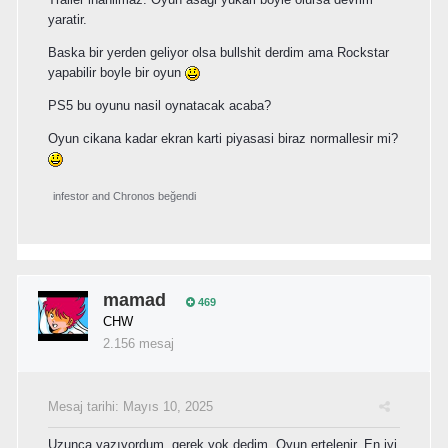
yaratir.
Baska bir yerden geliyor olsa bullshit derdim ama Rockstar
yapabilir boyle bir oyun
PS5 bu oyunu nasil oynatacak acaba?
Oyun cikana kadar ekran karti piyasasi biraz normallesir mi?
infestor
and
Chronos
beğendi
mamad
469
CHW
2.156 mesaj
Mesaj tarihi:
Mayıs 10, 2025
Uzunca yazıyordum, gerek yok dedim. Oyun ertelenir. En iyi