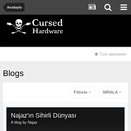
AnaSayfa
Tüm aktiviteler
Blogs
Filtrele
SIRALA
Najaz'ın Sihirli Dünyası
A blog by
Najaz