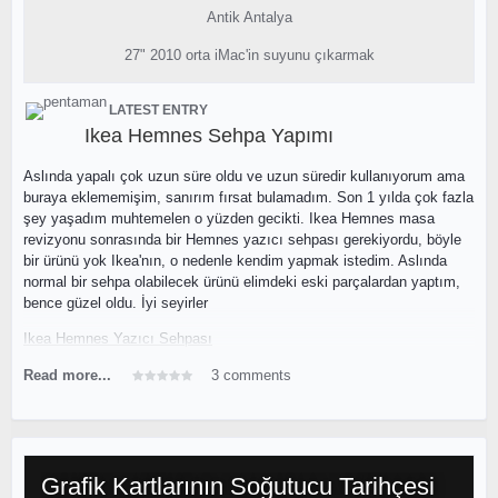
Antik Antalya
27" 2010 orta iMac'in suyunu çıkarmak
LATEST ENTRY
Ikea Hemnes Sehpa Yapımı
Aslında yapalı çok uzun süre oldu ve uzun süredir kullanıyorum ama
buraya eklememişim, sanırım fırsat bulamadım. Son 1 yılda çok fazla
şey yaşadım muhtemelen o yüzden gecikti. Ikea Hemnes masa
revizyonu sonrasında bir Hemnes yazıcı sehpası gerekiyordu, böyle
bir ürünü yok Ikea'nın, o nedenle kendim yapmak istedim. Aslında
normal bir sehpa olabilecek ürünü elimdeki eski parçalardan yaptım,
bence güzel oldu. İyi seyirler
Ikea Hemnes Yazıcı Sehpası
Read more...
3 comments
Ürünün malzeme kalitesinden bahsedeyim. Kasası fırçalanmış
aluminyum ve üstteki Vestel logosunu yok sayarsak, çok şık bir
görünümü var (logoyu asetonla silmeyi düşünüyorum). Cihazın
ağırlığı, metal kasası sebebiyle 3.7 kg. Internet üzerinde giriş/
Grafik Kartlarının Soğutucu Tarihçesi
çıkışlarıyla ilgili çok az bilgi olduğu ve hiçbir görsel de bulunmadığı