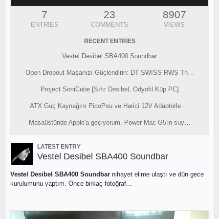
7
23
8907
ENTRIES
COMMENTS
VIEWS
RECENT ENTRIES
Vestel Desibel SBA400 Soundbar
Open Dropout Maşanızı Güçlendirin: DT SWISS RWS Th…
Project SoniCube [Sıfır Desibel, Odyofil Küp PC]
ATX Güç Kaynağını PicoPsu ve Harici 12V Adaptörle …
Masaüstünde Apple'a geçiyorum, Power Mac G5'in suy…
LATEST ENTRY
Vestel Desibel SBA400 Soundbar
Vestel Desibel SBA400 Soundbar
nihayet elime ulaştı ve dün gece
kurulumunu yaptım. Önce birkaç fotoğraf...