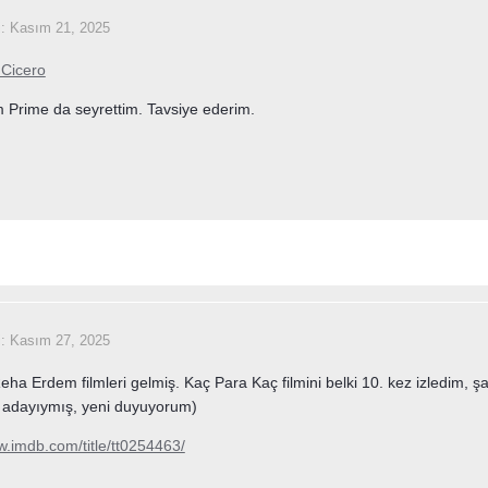
i:
Kasım 21, 2025
 Cicero
 Prime da seyrettim. Tavsiye ederim.
i:
Kasım 27, 2025
ha Erdem filmleri gelmiş. Kaç Para Kaç filmini belki 10. kez izledim, ş
r adayıymış, yeni duyuyorum)
w.imdb.com/title/tt0254463/