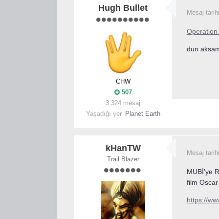
Hugh Bullet
Mesaj tarih
Operation
dun aksam
CHW
507
3.324 mesaj
Yaşadığı yer
Planet Earth
kHanTW
Mesaj tarih
Trail Blazer
MUBİ'ye Re
film Osca
https://ww