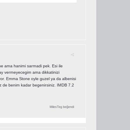
me ama hanimi sarmadi pek. Esi ile
detay vermeyecegim ama dikkatinizi
diyor. Emma Stone oyle guzel ya da albenisi
siz de benim kadar begenirsiniz. IMDB 7.2
MilesTeg
beğendi