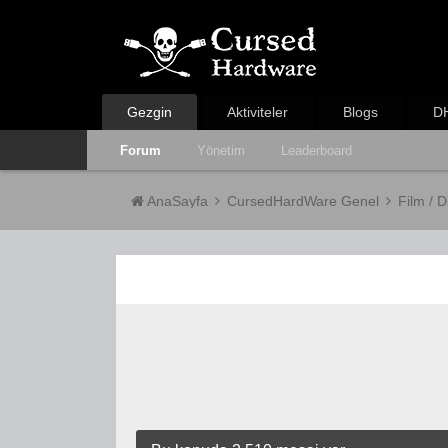
Gezgin
Aktiviteler
Blogs
DH
Forum
Yönetim
Leaderboard
AnaSayfa
CursedHardWare Genel
Film / D