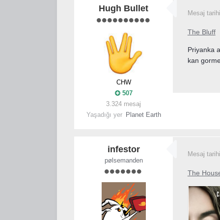
Hugh Bullet
Mesaj tarih
The Bluff
Priyanka a
kan gorme
CHW
507
3.324 mesaj
Yaşadığı yer
Planet Earth
infestor
Mesaj tarih
pølsemanden
The Hous