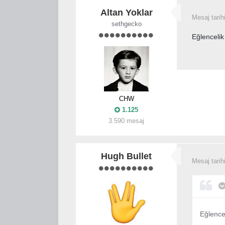
Altan Yoklar
Mesaj tarih
sethgecko
Eğlencelik 
CHW
1.125
3.590 mesaj
Hugh Bullet
Mesaj tarih
Eğlencel