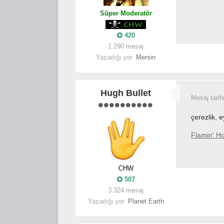
Süper Moderatör
420
1.290 mesaj
Yaşadığı yer
Mersin
Hugh Bullet
Mesaj tarih
çerezlik, e
Flamin' Ho
CHW
507
3.324 mesaj
Yaşadığı yer
Planet Earth