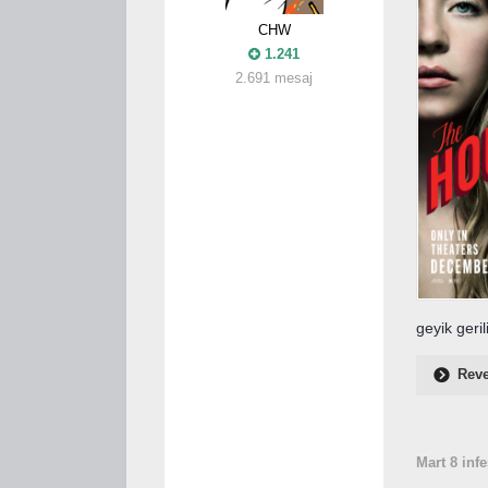
CHW
1.241
2.691 mesaj
geyik geri
Reve
Mart 8
infe