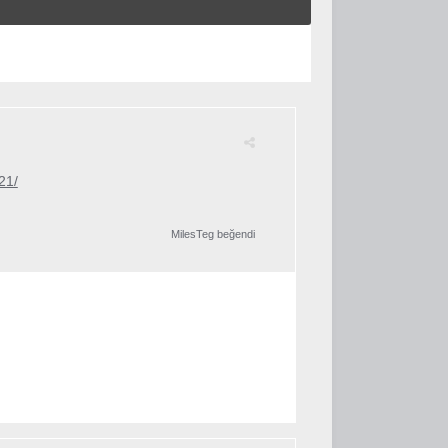
21/
MilesTeg
beğendi