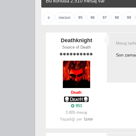
Bu konuda 2.510 mesaj var
95
96
97
98
99
ÖNCEKI
Deathknight
Mesaj tarih
Source of Death
Son zaman 
Death
953
3.805 mesaj
Yaşadığı yer
İzmir