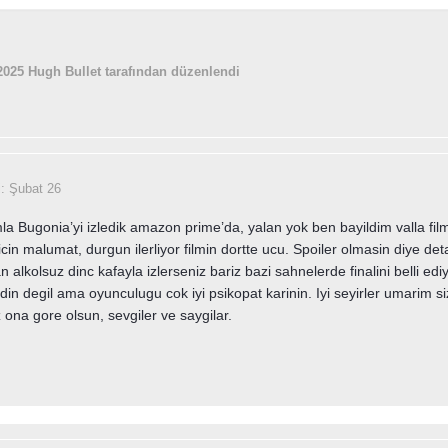
2025
Hugh Bullet tarafından düzenlendi
i:
Şubat 26
a Bugonia’yi izledik amazon prime’da, yalan yok ben bayildim valla fil
 icin malumat, durgun ilerliyor filmin dortte ucu. Spoiler olmasin diye 
 alkolsuz dinc kafayla izlerseniz bariz bazi sahnelerde finalini belli e
adin degil ama oyunculugu cok iyi psikopat karinin. Iyi seyirler umarim 
z ona gore olsun, sevgiler ve saygilar.