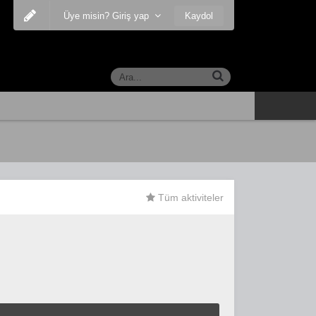
Kaydol
Üye misin? Giriş yap
Tüm aktiviteler