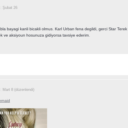
i:
Şubat 26
bla bayagi kanli bicakli olmus. Karl Urban fena degildi, gerci Star Te
k ve aksiyoun hosunuza gidiyorsa tavsiye ederim.
i:
Mart 8
(düzenlendi)
emaid