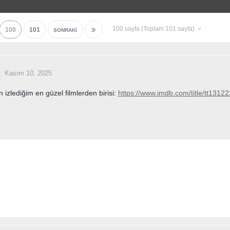
100.sayfa (Toplam 101 sayfa)
100
101
SONRAKI
i:
Kasım 10, 2025
izlediğim en güzel filmlerden birisi:
https://www.imdb.com/title/tt13122