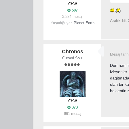
CHW
507
3.324 mesaj
Aralık 16, 
Yaşadığı yer
Planet Earth
Chronos
Mesaj tarih
Cursed Soul
Dun haniml
izleyenler
dagitmadan
olan bir k
beklentini
CHW
373
961 mesaj