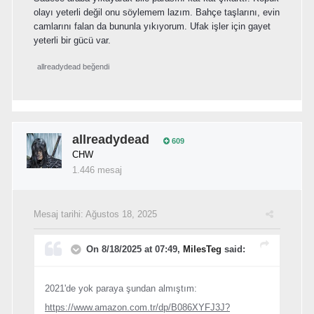
olayı yeterli değil onu söylemem lazım. Bahçe taşlarını, evin
camlarını falan da bununla yıkıyorum. Ufak işler için gayet
yeterli bir gücü var.
allreadydead
beğendi
allreadydead
609
CHW
1.446 mesaj
Mesaj tarihi:
Ağustos 18, 2025
On 8/18/2025 at 07:49,
MilesTeg
said:
2021'de yok paraya şundan almıştım:
https://www.amazon.com.tr/dp/B086XYFJ3J?