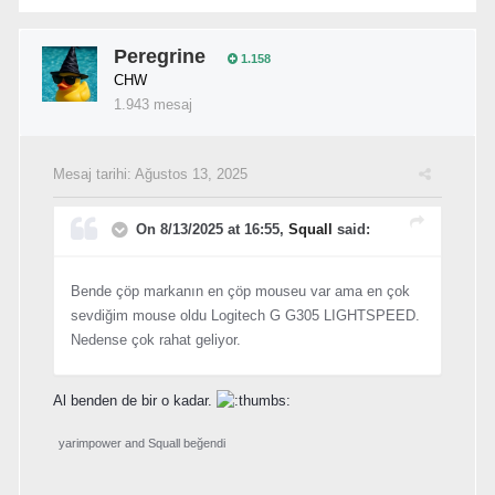
Peregrine
1.158
CHW
1.943 mesaj
Mesaj tarihi:
Ağustos 13, 2025
On 8/13/2025 at 16:55,
Squall
said:
Bende çöp markanın en çöp mouseu var ama en çok
sevdiğim mouse oldu Logitech G G305 LIGHTSPEED.
Nedense çok rahat geliyor.
Al benden de bir o kadar.
yarimpower
and
Squall
beğendi