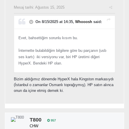
Mesaj tarihi:
Ağustos 15, 2025
On 8/15/2025 at 14:35,
Whooosh
said:
Evet, bahsettiğim sorunlu kısım bu.
İnternette bulabildiğim bilgilere göre bu parçanın (usb
ses kartı) iki versiyonu var, biri HP üretimi diğeri
HyperX. Bendeki HP olan.
Bizim aldığımız dönemde HyperX hala Kingston markasıydı
(İstanbul o zamanlar Osmanlı toprağıymış). HP satın alınca
onun da içine etmiş demek ki.
T800
957
CHW