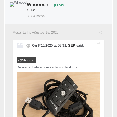
Whooosh
1.549
CHW
3.364 mesaj
Mesaj tarihi:
Ağustos 15, 2025
On 8/15/2025 at 08:31,
SEP
said:
@Whooosh
Bu arada, bahsettiğin kablo şu değil mi?