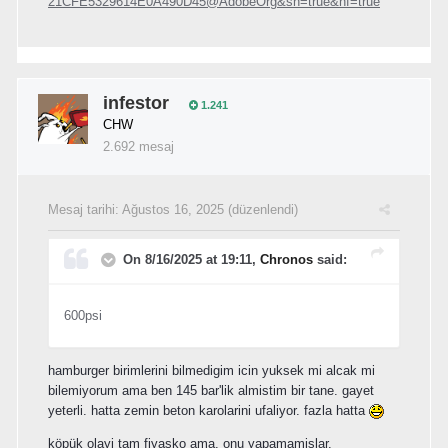
21CFE5329614E0A490D45@AdobeOrg&sh=true&nf=true
infestor
1.241
CHW
2.692 mesaj
Mesaj tarihi:
Ağustos 16, 2025
(düzenlendi)
On 8/16/2025 at 19:11,
Chronos
said:
600psi
hamburger birimlerini bilmedigim icin yuksek mi alcak mi
bilemiyorum ama ben 145 bar'lik almistim bir tane. gayet
yeterli. hatta zemin beton karolarini ufaliyor. fazla hatta
köpük olayi tam fiyasko ama. onu yapamamislar.