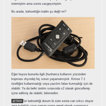
istemiştim ama sonra vazgeçmiştim.
Bu arada, bahsettiğin kablo şu değil mi?
Eğer buysa bununla ilgili (hunharca kullanım yüzünden
kopması dışında) hiç sorun yaşamamıştık. Kimse 7.1
özelliğini kullanmadığı veya yazılım falan kurmadığı için de
olabilir. Ya da belki üretim sırasında v2 olarak güncellenip
içine edilmiş de olabilir, bilemedim.
'ün bahsettiği durum bi süre sonra can sıkıcı oluyor
@T800
ama kulaklık uzun zaman sonra genel olarak yıpranınca