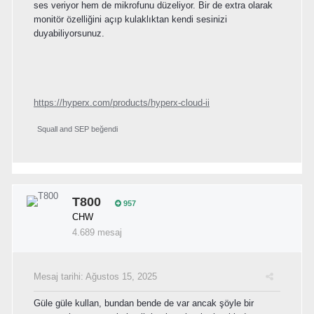
ses veriyor hem de mikrofunu düzeliyor. Bir de extra olarak
monitör özelliğini açıp kulaklıktan kendi sesinizi
duyabiliyorsunuz.
https://hyperx.com/products/hyperx-cloud-ii
Squall
and
SEP
beğendi
T800
957
CHW
4.689 mesaj
Mesaj tarihi:
Ağustos 15, 2025
Güle güle kullan, bundan bende de var ancak şöyle bir