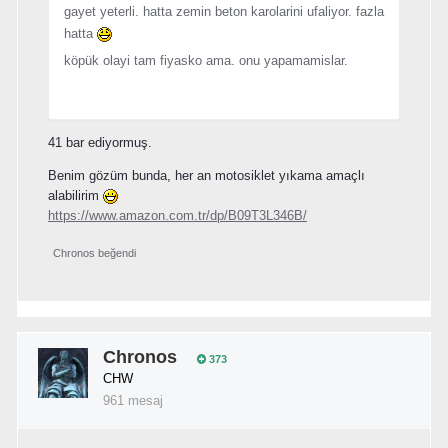
gayet yeterli. hatta zemin beton karolarini ufaliyor. fazla
hatta
köpük olayi tam fiyasko ama. onu yapamamislar.
41 bar ediyormuş.
Benim gözüm bunda, her an motosiklet yıkama amaçlı
alabilirim
https://www.amazon.com.tr/dp/B09T3L346B/
Chronos
beğendi
Chronos
373
CHW
961 mesaj