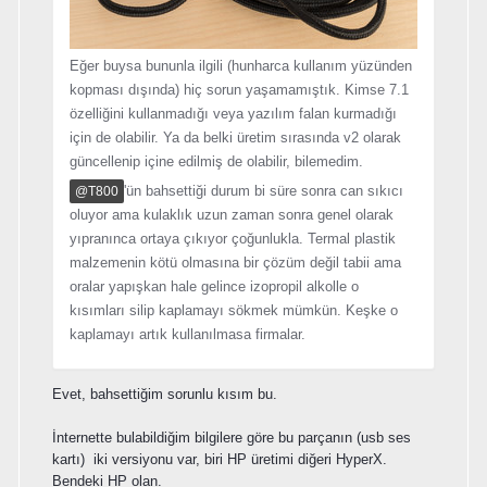
Eğer buysa bununla ilgili (hunharca kullanım yüzünden
kopması dışında) hiç sorun yaşamamıştık. Kimse 7.1
özelliğini kullanmadığı veya yazılım falan kurmadığı
için de olabilir. Ya da belki üretim sırasında v2 olarak
güncellenip içine edilmiş de olabilir, bilemedim.
'ün bahsettiği durum bi süre sonra can sıkıcı
@T800
oluyor ama kulaklık uzun zaman sonra genel olarak
yıpranınca ortaya çıkıyor çoğunlukla. Termal plastik
malzemenin kötü olmasına bir çözüm değil tabii ama
oralar yapışkan hale gelince izopropil alkolle o
kısımları silip kaplamayı sökmek mümkün. Keşke o
kaplamayı artık kullanılmasa firmalar.
Evet, bahsettiğim sorunlu kısım bu.
İnternette bulabildiğim bilgilere göre bu parçanın (usb ses
kartı) iki versiyonu var, biri HP üretimi diğeri HyperX.
Bendeki HP olan.