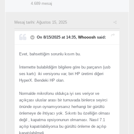
4.689 mesaj
Mesaj tarihi:
Ağustos 15, 2025
On 8/15/2025 at 14:35,
Whooosh
said:
Evet, bahsettiğim sorunlu kısım bu.
İnternette bulabildiğim bilgilere göre bu parçanın (usb
ses kartı) iki versiyonu var, biri HP üretimi diğeri
HyperX. Bendeki HP olan.
Normalde mikrofonu oldukça iyi ses veriyor ve
açıkçası uluslar arası bir turnuvada binlerce seyirci
önünde oyun oynamıyorsanız herhangi bir gürültü
önlemeye de ihtiyacı yok. Sıkıntı bu özelliğin olması
değil , kapatma opsiyonunun olmaması. Nasıl 7.1
açılıp kapatılabiliyorsa bu gürültü önleme de açılıp
kapatılabilmeli.