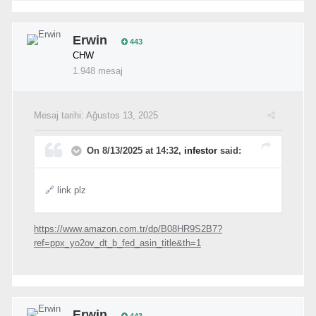
Erwin
443
CHW
1.948 mesaj
Mesaj tarihi:
Ağustos 13, 2025
On 8/13/2025 at 14:32,
infestor
said:
🔗 link plz
https://www.amazon.com.tr/dp/B08HR9S2B7?
ref=ppx_yo2ov_dt_b_fed_asin_title&th=1
Erwin
443