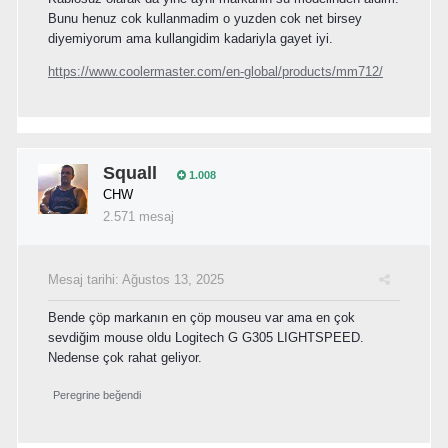
Bunu henuz cok kullanmadim o yuzden cok net birsey
diyemiyorum ama kullangidim kadariyla gayet iyi.
https://www.coolermaster.com/en-global/products/mm712/
Squall
1.008
CHW
2.571 mesaj
Mesaj tarihi:
Ağustos 13, 2025
Bende çöp markanın en çöp mouseu var ama en çok
sevdiğim mouse oldu Logitech G G305 LIGHTSPEED.
Nedense çok rahat geliyor.
Peregrine
beğendi