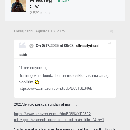
MilesTeg
1.377
CHW
2.529 mesaj
Mesaj tarihi:
Ağustos 18, 2025
On 8/17/2025 at 09:08,
allreadydead
said:
41 bar ediyormuş.
Benim gözüm bunda, her an motosiklet yıkama amaçlı
alabilirim
https://www.amazon.com.tr/dp/B09T3L346B/
2021'de yok paraya şundan almıştım:
https://www.amazon.com.tr/dp/B086XYFJ3J?
ref_=ppx_hzsearch_conn_dt_b_fed_asin_title_7&th=1
Sadece araba yıkayarak bile parasını kat kat çıkarttı. Köpük