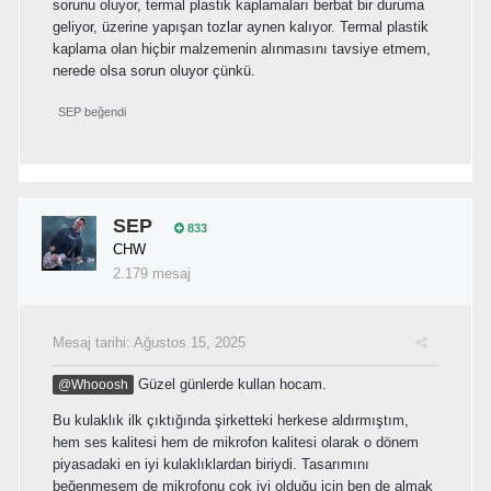
sorunu oluyor, termal plastik kaplamaları berbat bir duruma
geliyor, üzerine yapışan tozlar aynen kalıyor. Termal plastik
kaplama olan hiçbir malzemenin alınmasını tavsiye etmem,
nerede olsa sorun oluyor çünkü.
SEP
beğendi
SEP
833
CHW
2.179 mesaj
Mesaj tarihi:
Ağustos 15, 2025
Güzel günlerde kullan hocam.
@Whooosh
Bu kulaklık ilk çıktığında şirketteki herkese aldırmıştım,
hem ses kalitesi hem de mikrofon kalitesi olarak o dönem
piyasadaki en iyi kulaklıklardan biriydi. Tasarımını
beğenmesem de mikrofonu çok iyi olduğu için ben de almak