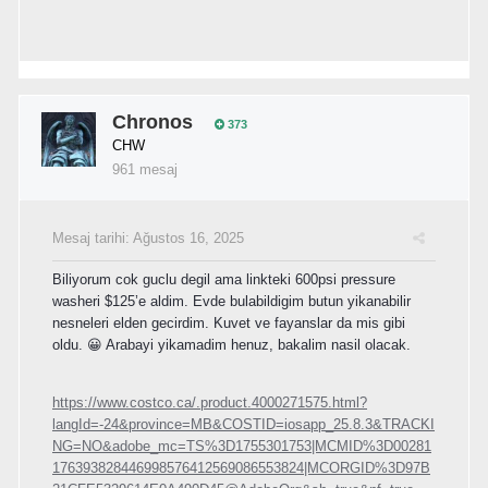
Chronos
373
CHW
961 mesaj
Mesaj tarihi:
Ağustos 16, 2025
Biliyorum cok guclu degil ama linkteki 600psi pressure
washeri $125’e aldim. Evde bulabildigim butun yikanabilir
nesneleri elden gecirdim. Kuvet ve fayanslar da mis gibi
oldu. 😀 Arabayi yikamadim henuz, bakalim nasil olacak.
https://www.costco.ca/.product.4000271575.html?
langId=-24&province=MB&COSTID=iosapp_25.8.3&TRACKI
NG=NO&adobe_mc=TS%3D1755301753|MCMID%3D00281
176393828446998576412569086553824|MCORGID%3D97B