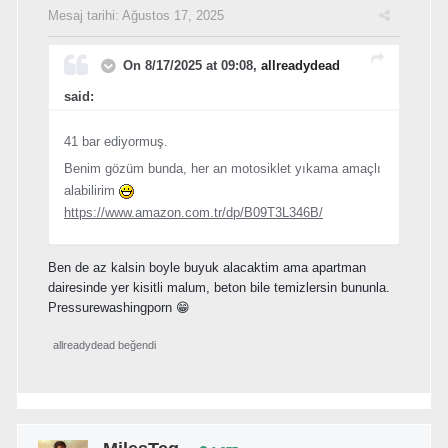
Mesaj tarihi:
Ağustos 17, 2025
On 8/17/2025 at 09:08,
allreadydead
said:
41 bar ediyormuş.
Benim gözüm bunda, her an motosiklet yıkama amaçlı
alabilirim
https://www.amazon.com.tr/dp/B09T3L346B/
Ben de az kalsin boyle buyuk alacaktim ama apartman
dairesinde yer kisitli malum, beton bile temizlersin bununla.
Pressurewashingporn 😁
allreadydead
beğendi