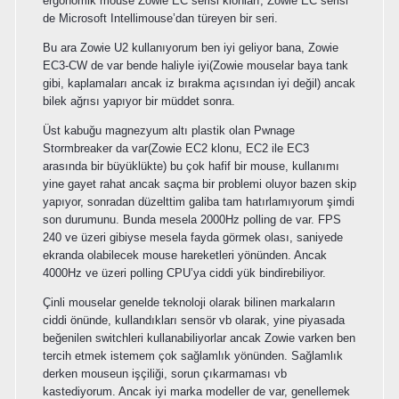
ergonomik mouse Zowie EC serisi klonları, Zowie EC serisi
de Microsoft Intellimouse’dan türeyen bir seri.
Bu ara Zowie U2 kullanıyorum ben iyi geliyor bana, Zowie
EC3-CW de var bende haliyle iyi(Zowie mouselar baya tank
gibi, kaplamaları ancak iz bırakma açısından iyi değil) ancak
bilek ağrısı yapıyor bir müddet sonra.
Üst kabuğu magnezyum altı plastik olan Pwnage
Stormbreaker da var(Zowie EC2 klonu, EC2 ile EC3
arasında bir büyüklükte) bu çok hafif bir mouse, kullanımı
yine gayet rahat ancak saçma bir problemi oluyor bazen skip
yapıyor, sonradan düzelttim galiba tam hatırlamıyorum şimdi
son durumunu. Bunda mesela 2000Hz polling de var. FPS
240 ve üzeri gibiyse mesela fayda görmek olası, saniyede
ekranda olabilecek mouse hareketleri yönünden. Ancak
4000Hz ve üzeri polling CPU’ya ciddi yük bindirebiliyor.
Çinli mouselar genelde teknoloji olarak bilinen markaların
ciddi önünde, kullandıkları sensör vb olarak, yine piyasada
beğenilen switchleri kullanabiliyorlar ancak Zowie varken ben
tercih etmek istemem çok sağlamlık yönünden. Sağlamlık
derken mouseun işçiliği, sorun çıkarmaması vb
kastediyorum. Ancak iyi marka modeller de var, genellemek