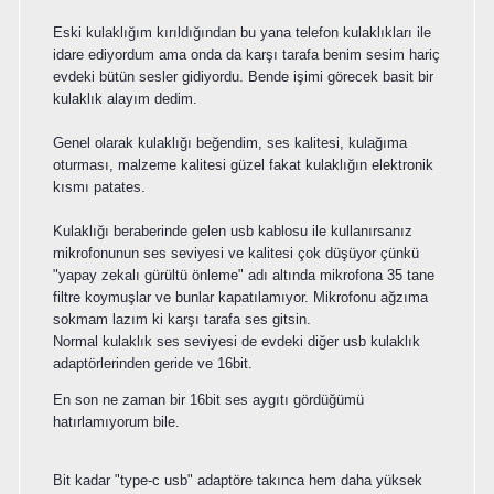
Eski kulaklığım kırıldığından bu yana telefon kulaklıkları ile
idare ediyordum ama onda da karşı tarafa benim sesim hariç
evdeki bütün sesler gidiyordu. Bende işimi görecek basit bir
kulaklık alayım dedim.
Genel olarak kulaklığı beğendim, ses kalitesi, kulağıma
oturması, malzeme kalitesi güzel fakat kulaklığın elektronik
kısmı patates.
Kulaklığı beraberinde gelen usb kablosu ile kullanırsanız
mikrofonunun ses seviyesi ve kalitesi çok düşüyor çünkü
"yapay zekalı gürültü önleme" adı altında mikrofona 35 tane
filtre koymuşlar ve bunlar kapatılamıyor. Mikrofonu ağzıma
sokmam lazım ki karşı tarafa ses gitsin.
Normal kulaklık ses seviyesi de evdeki diğer usb kulaklık
adaptörlerinden geride ve 16bit.
En son ne zaman bir 16bit ses aygıtı gördüğümü
hatırlamıyorum bile.
Bit kadar "type-c usb" adaptöre takınca hem daha yüksek