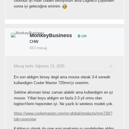
Glorious iyi midir cidden bilmiyorum ama Logitech çöpünden
sonra iyi geleceğine eminim.
MonkeyBusiness
128
CHW
653 mesaj
Mesaj tarihi:
Ağustos 13, 2025
En son aldigim birsey degil ama mouse olarak 3-4 senedir
kullandigim Cooler Master 720mm'yi oneririm.
Sekline alismasi biraz zaman alabilir ama kullandigim en iyi
mouse. Yillari boyu aldigim en fazla 2-3 yil omru olan
logitech'lerin hepsinden iyi. Ne yazik ki wireless modeli yok.
https://www.coolermaster.com/en-global/products/mm720/?
tab=overview
Kablosuz olarak da yine ayni markanin su modelinden aldim.