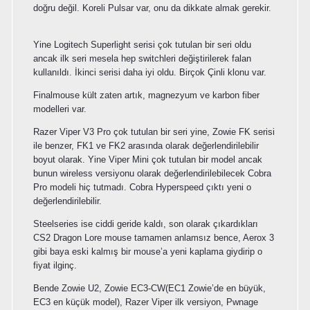
doğru değil. Koreli Pulsar var, onu da dikkate almak gerekir.
Yine Logitech Superlight serisi çok tutulan bir seri oldu
ancak ilk seri mesela hep switchleri değiştirilerek falan
kullanıldı. İkinci serisi daha iyi oldu. Birçok Çinli klonu var.
Finalmouse kült zaten artık, magnezyum ve karbon fiber
modelleri var.
Razer Viper V3 Pro çok tutulan bir seri yine, Zowie FK serisi
ile benzer, FK1 ve FK2 arasında olarak değerlendirilebilir
boyut olarak. Yine Viper Mini çok tutulan bir model ancak
bunun wireless versiyonu olarak değerlendirilebilecek Cobra
Pro modeli hiç tutmadı. Cobra Hyperspeed çıktı yeni o
değerlendirilebilir.
Steelseries ise ciddi geride kaldı, son olarak çıkardıkları
CS2 Dragon Lore mouse tamamen anlamsız bence, Aerox 3
gibi baya eski kalmış bir mouse’a yeni kaplama giydirip o
fiyat ilginç.
Bende Zowie U2, Zowie EC3-CW(EC1 Zowie’de en büyük,
EC3 en küçük model), Razer Viper ilk versiyon, Pwnage