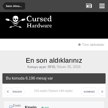
Satın Alma Önerileri - Deneyimler - Uyarılar
Tüm aktiviteler
En son aldıklarınız
,
Nisan 30, 2016
Konuyu açan:
RFID
Bu konuda 6.196 mesaj var
240.sayfa (Toplam 248 sayfa)
ÖNCEKI
SONRAKI
Erwin
443