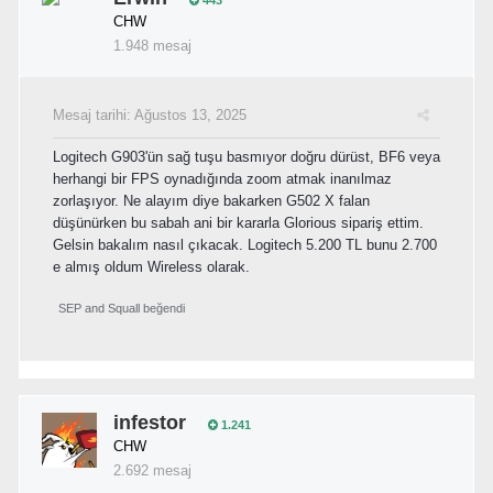
CHW
1.948 mesaj
Mesaj tarihi:
Ağustos 13, 2025
Logitech G903'ün sağ tuşu basmıyor doğru dürüst, BF6 veya
herhangi bir FPS oynadığında zoom atmak inanılmaz
zorlaşıyor. Ne alayım diye bakarken G502 X falan
düşünürken bu sabah ani bir kararla Glorious sipariş ettim.
Gelsin bakalım nasıl çıkacak. Logitech 5.200 TL bunu 2.700
e almış oldum Wireless olarak.
SEP
and
Squall
beğendi
infestor
1.241
CHW
2.692 mesaj