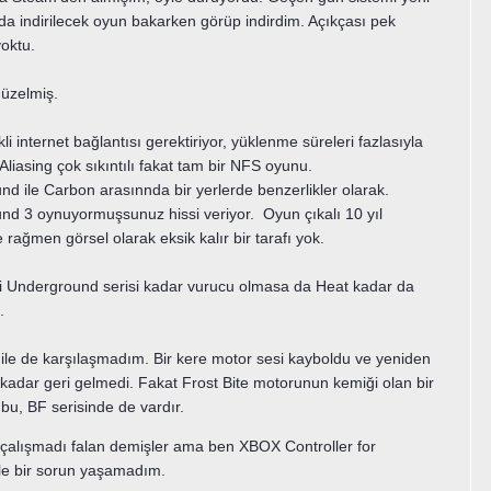
 indirilecek oyun bakarken görüp indirdim. Açıkçası pek
oktu.
üzelmiş.
li internet bağlantısı gerektiriyor, yüklenme süreleri fazlasıyla
 Aliasing çok sıkıntılı fakat tam bir NFS oyunu.
d ile Carbon arasınnda bir yerlerde benzerlikler olarak.
d 3 oynuyormuşsunuz hissi veriyor. Oyun çıkalı 10 yıl
rağmen görsel olarak eksik kalır bir tarafı yok.
bi Underground serisi kadar vurucu olmasa da Heat kadar da
.
ile de karşılaşmadım. Bir kere motor sesi kayboldu ve yeniden
kadar geri gelmedi. Fakat Frost Bite motorunun kemiği olan bir
bu, BF serisinde de vardır.
 çalışmadı falan demişler ama ben XBOX Controller for
le bir sorun yaşamadım.