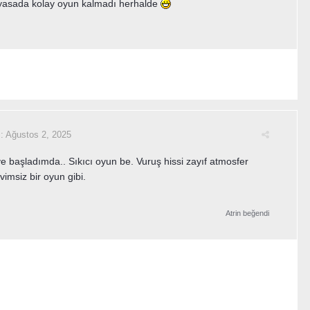
iyasada kolay oyun kalmadı herhalde
i:
Ağustos 2, 2025
ye başladımda.. Sıkıcı oyun be. Vuruş hissi zayıf atmosfer
imsiz bir oyun gibi.
Atrin
beğendi