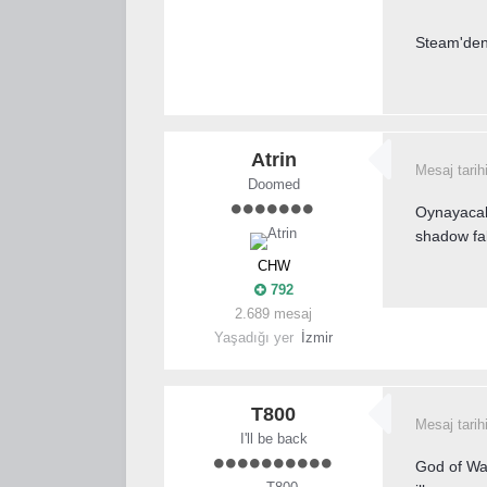
Steam'den
Atrin
Mesaj tarih
Doomed
Oynayacak
shadow fal
CHW
792
2.689 mesaj
Yaşadığı yer
İzmir
T800
Mesaj tarih
I'll be back
God of War