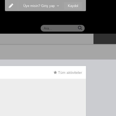
Kaydol
Üye misin? Giriş yap
Tüm aktiviteler