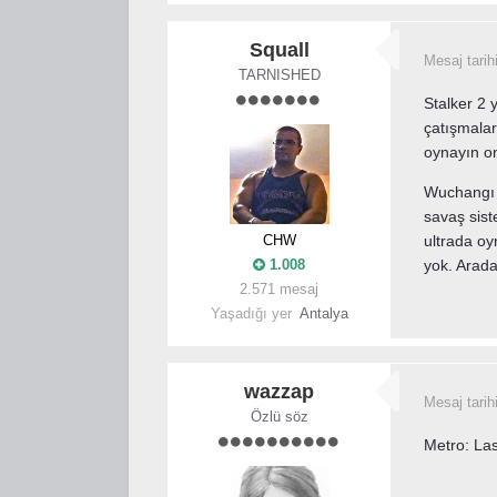
Squall
Mesaj tarih
TARNISHED
Stalker 2 y
çatışmalar
oynayın on 
Wuchangı 
savaş sis
CHW
ultrada oy
1.008
yok. Arada
2.571 mesaj
Yaşadığı yer
Antalya
wazzap
Mesaj tarih
Özlü söz
Metro: Las