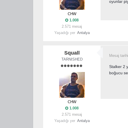
oyunlar p
CHW
1.008
2.571 mesaj
Yaşadığı yer
Antalya
Squall
Mesaj tarih
TARNISHED
Stalker 2 
boğucu sev
CHW
1.008
2.571 mesaj
Yaşadığı yer
Antalya