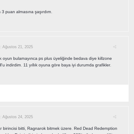
 3 puan almasına şaşırdım.
i:
Ağustos 21, 2025
 oyun bulamayınca ps plus üyeliğinde bedava diye killzone
l'u indirdim. 11 yıllık oyuna göre baya iyi durumda grafikler.
i:
Ağustos 24, 2025
 birincisi bitti, Ragnarok bitmek üzere. Red Dead Redemption