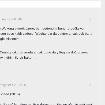
i:
Ağustos 8, 2025
h Wukong bitmek üzere, ben beğendim bunu, prodüksiyon
yi, son boss kaldı sadece. Wuchang’a da baktım ancak pek bana
 gibi hissettim.
Country çıktı bu arada ancak bunu da yılbaşına doğru veya
y indirimi ile bir bakarım.
i:
Ağustos 20, 2025
 Speed (2015)
 Steam'den almışım, öyle duruyordu. Geçen gün sistemi yeni