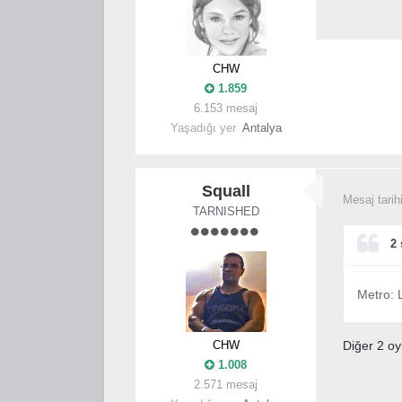
CHW
1.859
6.153 mesaj
Yaşadığı yer
Antalya
Squall
Mesaj tarih
TARNISHED
2 
Metro: L
CHW
Diğer 2 oy
1.008
2.571 mesaj