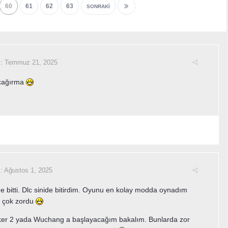
60
61
62
63
SONRAKI
i:
Temmuz 21, 2025
çağırma
i:
Ağustos 1, 2025
de bitti. Dlc sinide bitirdim. Oyunu en kolay modda oynadım
e çok zordu
lker 2 yada Wuchang a başlayacağım bakalım. Bunlarda zor