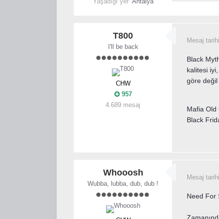
Yaşadığı yer
Antalya
T800
Mesaj tarih
I'll be back
Black Myt
kalitesi i
göre değil
CHW
957
4.689 mesaj
Mafia Old 
Black Frida
Whooosh
Mesaj tarih
Wubba, lubba, dub, dub !
Need For
Zamanında