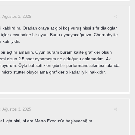
i:
Ağustos 3, 2025
i kaldırdım. Oradan oraya at gibi koş vuruş hissi sıfır dialoglar
 içler acısı halde bir oyun. Bunu oynayacağınıza Chernobylite
katı iyidir.
bir açtım amanın. Oyun buram buram kalite grafikler olsun
temi olsun 2.5 saat oynamışım ne olduğunu anlamadım. 4k
nuyorum. Öyle bahsettikleri gibi bir performans sıkıntısı falanda
 micro stutter oluyor ama grafikler o kadar iyiki hakkıdır.
i:
Ağustos 3, 2025
t Light bitti, bi ara Metro Exodus'a başlayacağım.