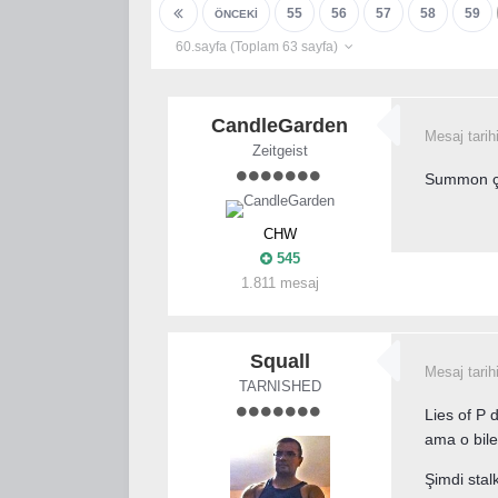
55
56
57
58
59
ÖNCEKI
60.sayfa (Toplam 63 sayfa)
CandleGarden
Mesaj tarih
Zeitgeist
Summon 
CHW
545
1.811 mesaj
Squall
Mesaj tarih
TARNISHED
Lies of P 
ama o bil
Şimdi sta