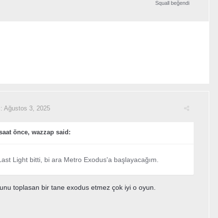
Squall
beğendi
i:
Ağustos 3, 2025
saat önce, wazzap said:
ast Light bitti, bi ara Metro Exodus'a başlayacağım.
unu toplasan bir tane exodus etmez çok iyi o oyun.