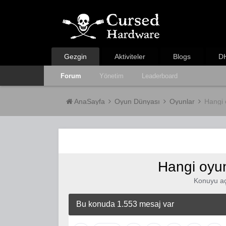
Gezgin
Aktiviteler
Blogs
DH
Forum
Yönetim
Leaderboard
AnaSayfa
Oyun Dünyası
Oyunlar
Hangi
Hangi oyu
Konuyu a
Bu konuda 1.553 mesaj var