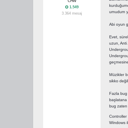
CHW
kurduğumda
1.549
umudum y
3.364 mesaj
Abi oyun g
Evet, sürek
uzun, Anti
Undergroun
Undergroun
geçmesine 
Müzikler 
sikko değil
Fazla bug 
başlatana 
bug zaten 
Controller
Windows i