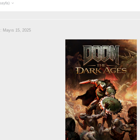
 sayfa)
i:
Mayıs 15, 2025