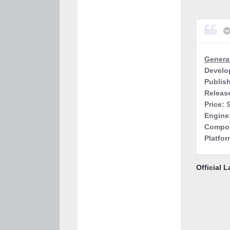
General
Develo
Publish
Releas
Price:
$
Engine
Compos
Platfo
Official L