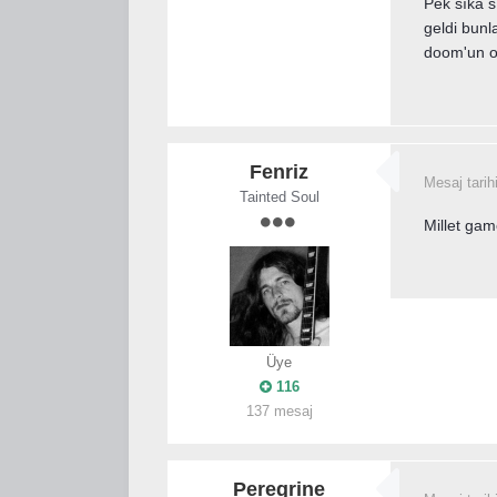
Pek sıka s
geldi bunl
doom'un ol
Fenriz
Mesaj tarih
Tainted Soul
Millet gam
Üye
116
137 mesaj
Peregrine