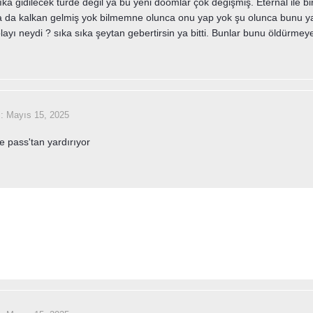
ıka gidilecek türde değil ya bu yeni doomlar çok değişmiş. Eternal ile bir
a da kalkan gelmiş yok bilmemne olunca onu yap yok şu olunca bunu yap
ayı neydi ? sıka sıka şeytan gebertirsin ya bitti. Bunlar bunu öldürmeye
i:
Mayıs 15, 2025
e pass'tan yardırıyor