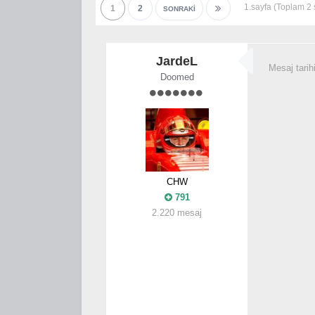
1.sayfa (Toplam 2
1
2
SONRAKI
JardeL
Mesaj tarih
Doomed
CHW
791
2.220 mesaj