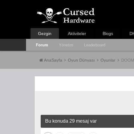
Gezgin
Aktiviteler
Blogs
DH
Forum
Yönetim
Leaderboard
AnaSayfa
Oyun Dünyası
Oyunlar
DOOM:
Bu konuda 29 mesaj var