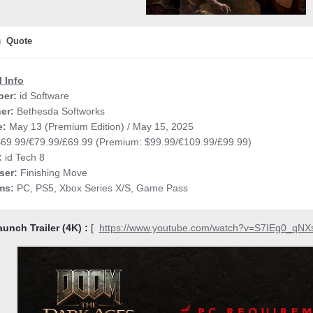
Quote
 Info
per:
id Software
er:
Bethesda Softworks
e:
May 13 (Premium Edition) / May 15, 2025
69.99/€79.99/£69.99 (Premium: $99.99/€109.99/£99.99)
:
id Tech 8
er:
Finishing Move
rms:
PC, PS5, Xbox Series X/S, Game Pass
aunch Trailer (4K) :
[
https://www.youtube.com/watch?v=S7IEg0_qNX