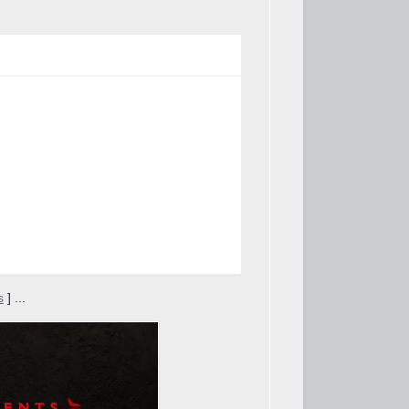
s
] ...