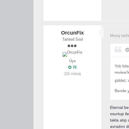
OrcunFix
Mesaj tarih
Tainted Soul
Üye
Yok bila
76
review'l
116 mesaj
şiddet,
Bende y
Eternal be
osurtup i
takla atıp
avradını d