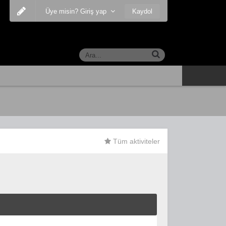
Kaydol
Üye misin? Giriş yap
Tüm aktiviteler