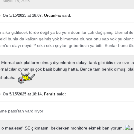
i:
Mayıs 15, 2025
On 5/15/2025 at 18:07,
OrcunFix
said:
 sıka gidilecek türde değil ya bu yeni doomlar çok değişmiş. Eternal ile 
geldi bunla da kalkan gelmiş yok bilmemne olunca onu yap yok şu olunc
m'un olayı neydi ? sıka sıka şeytan gebertirsin ya bitti. Bunlar bunu ö
s Eternal çok platform olmuş diyenlerden dolayı tank gibi iblis eze eze t
ternal'cılar oynanışı çok basit bulmuş hatta. Bence tam benlik olmuş; ola
 Nihohaha.
On 5/15/2025 at 18:14,
Fenriz
said:
game pass'tan yardırıyor
 o maalesef. SE çıkmasını beklerken monitöre ekmek banıyorum.