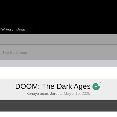
W Forum Arşivi
 The Dark Ages
0
DOOM: The Dark Ages
,
Mayıs 15, 2025
Konuyu açan:
JardeL