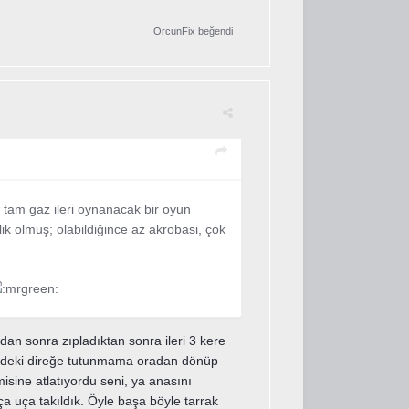
OrcunFix
beğendi
e tam gaz ileri oynanacak bir oyun
lik olmuş; olabildiğince az akrobasi, çok
an sonra zıpladıktan sonra ileri 3 kere
mdeki direğe tutunmama oradan dönüp
isine atlatıyordu seni, ya anasını
ça uça takıldık. Öyle başa böyle tarrak