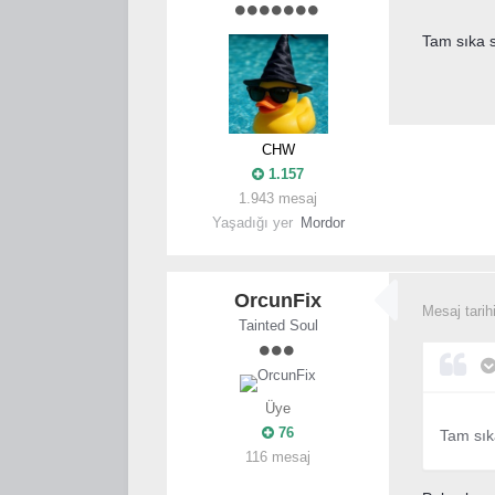
Tam sıka s
CHW
1.157
1.943 mesaj
Yaşadığı yer
Mordor
OrcunFix
Mesaj tarih
Tainted Soul
Üye
76
Tam sık
116 mesaj