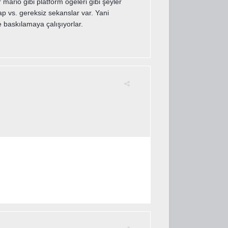
 mario gibi platform öğeleri gibi şeyler
 vs. gereksiz sekanslar var. Yani
 baskılamaya çalışıyorlar.