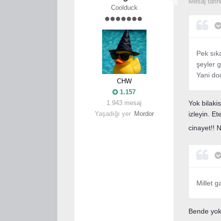
Mesaj tarih
Coolduck
Pek sıka
şeyler 
Yani doo
CHW
1.157
1.943 mesaj
Yok bilaki
Yaşadığı yer
Mordor
izleyin. E
cinayet!!
Millet 
Bende yok