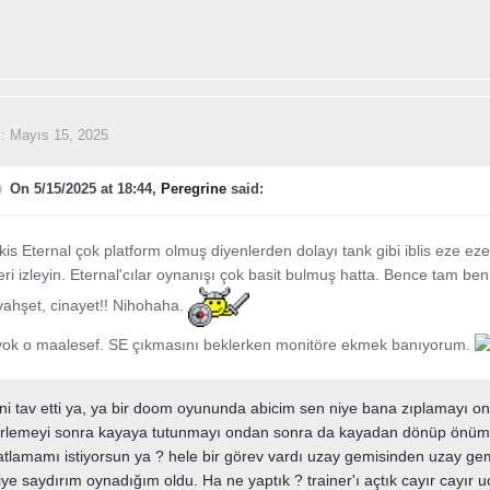
i:
Mayıs 15, 2025
On 5/15/2025 at 18:44,
Peregrine
said:
kis Eternal çok platform olmuş diyenlerden dolayı tank gibi iblis eze ez
eri izleyin. Eternal'cılar oynanışı çok basit bulmuş hatta. Bence tam ben
 vahşet, cinayet!! Nihohaha.
ok o maalesef. SE çıkmasını beklerken monitöre ekmek banıyorum.
ni tav etti ya, ya bir doom oyununda abicim sen niye bana zıplamayı ond
lerlemeyi sonra kayaya tutunmayı ondan sonra da kayadan dönüp önü
 atlamamı istiyorsun ya ? hele bir görev vardı uzay gemisinden uzay gem
iye saydırım oynadığım oldu. Ha ne yaptık ? trainer'ı açtık cayır cayır u