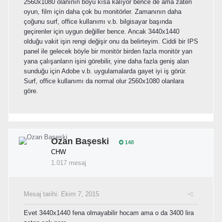
2560x1080 olanının boyu kısa kalıyor bence de ama zaten
oyun, film için daha çok bu monitörler. Zamanının daha
çoğunu surf, office kullanımı v.b. bilgisayar başında
geçirenler için uygun değiller bence. Ancak 3440x1440
olduğu vakit işin rengi değişir onu da belirteyim. Ciddi bir IPS
panel ile gelecek böyle bir monitör birden fazla monitör yan
yana çalışanların işini görebilir, yine daha fazla geniş alan
sunduğu için Adobe v.b. uygulamalarda gayet iyi iş görür.
Surf, office kullanımı da normal olur 2560x1080 olanlara
göre.
Ozan Başeski
148
CHW
1.017 mesaj
Mesaj tarihi:
Ekim 7, 2015
Evet 3440x1440 fena olmayabilir hocam ama o da 3400 lira