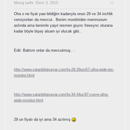
Mesaj tarihi:
Ekim 3, 2015
Oha o ne fiyat yaw bildiğim kadarıyla onun 29 ve 34 inchlik
versiyonları da mevcut.. Benim monitörden memnunum
aslında ama benimle yaşıt resmen gsync freesync oturana
kadar böyle bişey alsam iyi olucak gibi..
Edit: Baktım onlar da mevcutmuş.. :
http://www.vatanbilgisayar.com/lg-29-29um57-ultra-wide-ips-
monitor.html
http://www.vatanbilgisayar.com/lg-34-34uc97-curve-ultra-
wide-monitor.html
29 un fiyatı da iyi ama 34 azıtmış