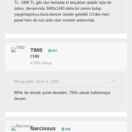
TL, 1900 TL gibi olur herhalde ki birçokları alabilir öyle bir
ürünu, devamında 3440x1440 daha bir zemin bulup
yaygınlaştıkça buna benzer ürünler gelebilir LG'den hem
panel hem de son ürün olan monitör anlamında.
T800
957
CHW
4.689 mesaj
Mesaj tarihi:
Ekim 4, 2015
80Hz de olmadı şimdi denedim, 75Hz olarak kullanmaya
devam.
Narcissus
658