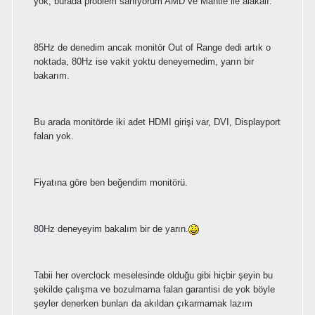
yok, burada problem sanıyorum AMD ve Mantle ile alakalı.
85Hz de denedim ancak monitör Out of Range dedi artık o
noktada, 80Hz ise vakit yoktu deneyemedim, yarın bir
bakarım.
Bu arada monitörde iki adet HDMI girişi var, DVI, Displayport
falan yok.
Fiyatına göre ben beğendim monitörü.
80Hz deneyeyim bakalım bir de yarın.
Tabii her overclock meselesinde olduğu gibi hiçbir şeyin bu
şekilde çalışma ve bozulmama falan garantisi de yok böyle
şeyler denerken bunları da akıldan çıkarmamak lazım