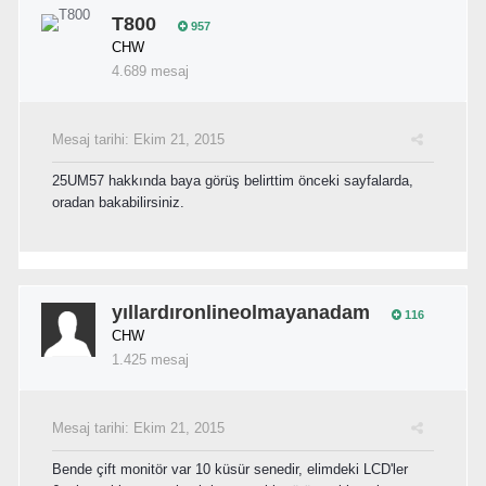
T800
957
CHW
4.689 mesaj
Mesaj tarihi:
Ekim 21, 2015
25UM57 hakkında baya görüş belirttim önceki sayfalarda,
oradan bakabilirsiniz.
yıllardıronlineolmayanadam
116
CHW
1.425 mesaj
Mesaj tarihi:
Ekim 21, 2015
Bende çift monitör var 10 küsür senedir, elimdeki LCD'ler