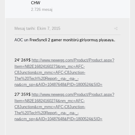
CHW
2.726 mesaj
Mesaj tarihi:
Ekim 7, 2015
AOC un
FreeSyncli 2 gamer monitörü giriyormuş piyasaya..
http://www.newegg.com/Product/Product.aspx?
24' 269$
Item=N82E16824160273&nm_mc=AFC-
C8Junction&cm_mmc=AFC-C8Junction-
The%20Tech%20Report-_-na-_-na-_-
na&cm_sp=&AID=10487648&PID=1800524&SID=
http://www.newegg.com/Product/Product.aspx?
27' 359$
Item=N82E16824160274&nm_mc=AFC-
C8Junction&cm_mmc=AFC-C8Junction-
The%20Tech%20Report-_-na-_-na-_-
na&cm_sp=&AID=10487648&PID=1800524&SID=