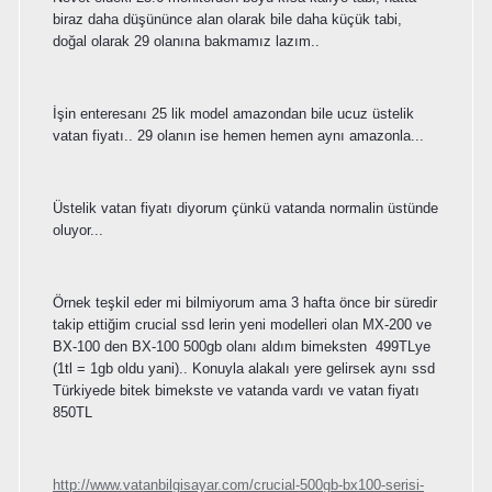
biraz daha düşününce alan olarak bile daha küçük tabi,
doğal olarak 29 olanına bakmamız lazım..
İşin enteresanı 25 lik model amazondan bile ucuz üstelik
vatan fiyatı.. 29 olanın ise hemen hemen aynı amazonla...
Üstelik vatan fiyatı diyorum çünkü vatanda normalin üstünde
oluyor...
Örnek teşkil eder mi bilmiyorum ama 3 hafta önce bir süredir
takip ettiğim crucial ssd lerin yeni modelleri olan MX-200 ve
BX-100 den BX-100 500gb olanı aldım bimeksten 499TLye
(1tl = 1gb oldu yani).. Konuyla alakalı yere gelirsek aynı ssd
Türkiyede bitek bimekste ve vatanda vardı ve vatan fiyatı
850TL
http://www.vatanbilgisayar.com/crucial-500gb-bx100-serisi-