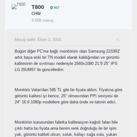
T800
957
CHW
4.689 mesaj
Mesaj tarihi:
Ekim 3, 2015
Bugün diğer PC'me bağlı monitörüm olan Samsung 2233RZ
artık baya eski bir TN modeli olarak kaldığından ve görüntü
kalitesinin de sırıtması nedeniyle 2560x1080 21:9 25" IPS
LG 25UM57 ile güncelledim.
Monitörü Vatan'dan 595 TL gibi bir fiyata aldım. Fiyatına göre
görüntü kalitesi iyi bence, 25" olmasından PPI seviyesi de
24" 16:9 1080p modellere göre daha önde ve tatmin edici.
Monitörün kutusundan fabrika kalibrasyon kağıdı falan bile
çıktı hatta bu fiyata ama benim renk doğruluğu ile bir işim
yok, görüntü kaliteli olsun, soluk, kafayı sağa sola, yukarı