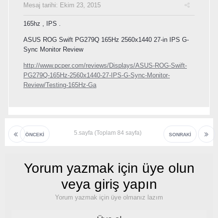
Mesaj tarihi:
Ekim 23, 2015
165hz , IPS .
ASUS ROG Swift PG279Q 165Hz 2560x1440 27-in IPS G-
Sync Monitor Review
http://www.pcper.com/reviews/Displays/ASUS-ROG-Swift-
PG279Q-165Hz-2560x1440-27-IPS-G-Sync-Monitor-
Review/Testing-165Hz-Ga
5.sayfa (Toplam 84 sayfa)
ÖNCEKI
SONRAKI
Yorum yazmak için üye olun
veya giriş yapın
Yorum yazmak için üye olmanız lazım