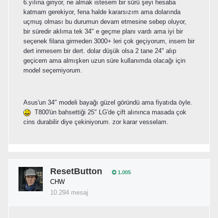
6.yılına giriyor, ne almak istesem bir sürü şeyi hesaba
katmam gerekiyor, fena halde kararsızım ama dolarında
uçmuş olması bu durumun devam etmesine sebep oluyor,
bir süredir aklıma tek 34" e geçme planı vardı ama iyi bir
seçenek filana girmeden 3000+ leri çok geçiyorum, insem bir
dert inmesem bir dert. dolar düşük olsa 2 tane 24" alıp
geçicem ama almışken uzun süre kullanımda olacağı için
model seçemiyorum.
Asus'un 34" modeli bayağı güzel göründü ama fiyatıda öyle.
T800'ün bahsettiği 25" LG'de çift alınınca masada çok
cins durabilir diye çekiniyorum. zor karar vesselam.
ResetButton
1.005
CHW
10.294 mesaj