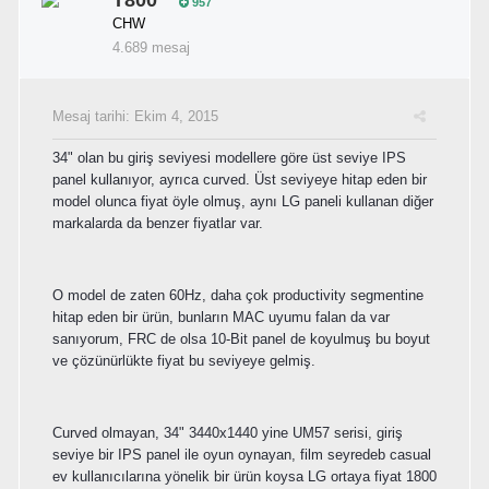
957
CHW
4.689 mesaj
Mesaj tarihi:
Ekim 4, 2015
34" olan bu giriş seviyesi modellere göre üst seviye IPS
panel kullanıyor, ayrıca curved. Üst seviyeye hitap eden bir
model olunca fiyat öyle olmuş, aynı LG paneli kullanan diğer
markalarda da benzer fiyatlar var.
O model de zaten 60Hz, daha çok productivity segmentine
hitap eden bir ürün, bunların MAC uyumu falan da var
sanıyorum, FRC de olsa 10-Bit panel de koyulmuş bu boyut
ve çözünürlükte fiyat bu seviyeye gelmiş.
Curved olmayan, 34" 3440x1440 yine UM57 serisi, giriş
seviye bir IPS panel ile oyun oynayan, film seyredeb casual
ev kullanıcılarına yönelik bir ürün koysa LG ortaya fiyat 1800