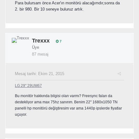
Para bulursam önce Acer'ın monitörü alacağımdır,sonra da
2. bir 980. Bir 10 seneye buluruz artık.
Trexxx
7
Üye
87 mesaj
Mesaj tarihi:
Ekim 21, 2015
LG 29" 29UM67
Bu monitör hakkında bilgisi olan varmı? Freesync falan da
destekliyor ama max 75hz sanırım. Benim 22" 1680x1050 TN
panelli hp monitörü değiştiresim var ama 1440p ipslerde fiyatlar
uçuyor.