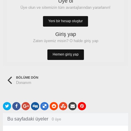
Üye ol
Üye olun ve sitemizin tüm avantajlarından yararlanın!
Yeni bir hesap oluştur
Giriş yap
Zaten üyemiz misin? O halde giriş yap
Hemen giriş yap
BÖLÜME DÖN
Donanım
Bu sayfadaki üyeler
0 üye