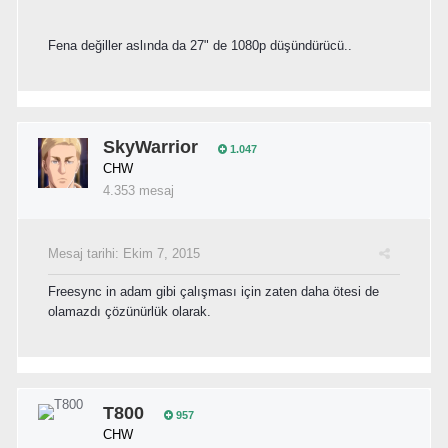
Fena değiller aslında da 27" de 1080p düşündürücü..
SkyWarrior
1.047
CHW
4.353 mesaj
Mesaj tarihi:
Ekim 7, 2015
Freesync in adam gibi çalışması için zaten daha ötesi de
olamazdı çözünürlük olarak.
T800
957
CHW