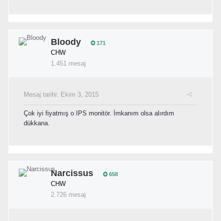
Bloody
171
CHW
1.451 mesaj
Mesaj tarihi:
Ekim 3, 2015
Çok iyi fiyatmış o IPS monitör. İmkanım olsa alırdım
dükkana.
Narcissus
658
CHW
2.726 mesaj