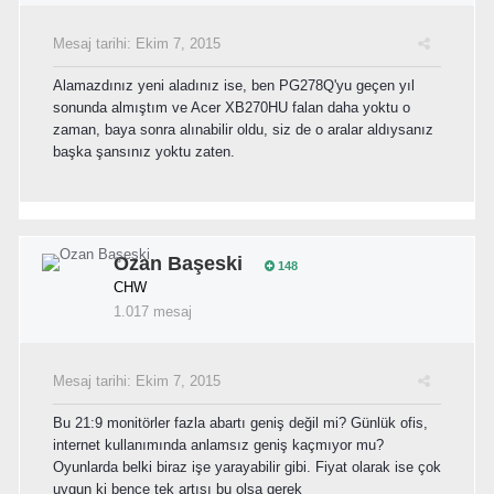
Mesaj tarihi:
Ekim 7, 2015
Alamazdınız yeni aladınız ise, ben PG278Q'yu geçen yıl
sonunda almıştım ve Acer XB270HU falan daha yoktu o
zaman, baya sonra alınabilir oldu, siz de o aralar aldıysanız
başka şansınız yoktu zaten.
Ozan Başeski
148
CHW
1.017 mesaj
Mesaj tarihi:
Ekim 7, 2015
Bu 21:9 monitörler fazla abartı geniş değil mi? Günlük ofis,
internet kullanımında anlamsız geniş kaçmıyor mu?
Oyunlarda belki biraz işe yarayabilir gibi. Fiyat olarak ise çok
uygun ki bence tek artısı bu olsa gerek