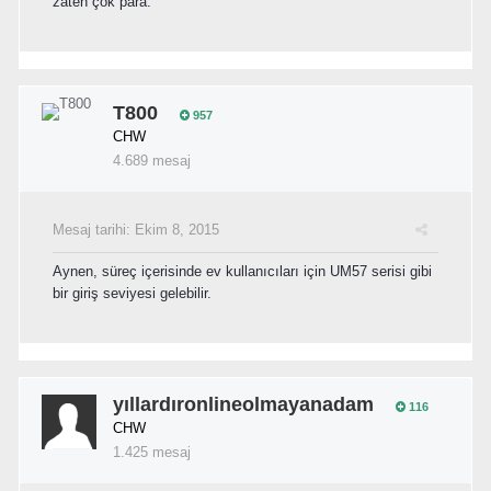
zaten çok para.
T800
957
CHW
4.689 mesaj
Mesaj tarihi:
Ekim 8, 2015
Aynen, süreç içerisinde ev kullanıcıları için UM57 serisi gibi
bir giriş seviyesi gelebilir.
yıllardıronlineolmayanadam
116
CHW
1.425 mesaj