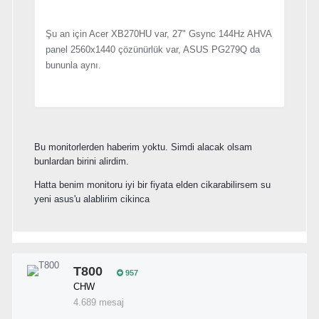
Şu an için Acer XB270HU var, 27" Gsync 144Hz AHVA
panel 2560x1440 çözünürlük var, ASUS PG279Q da
bununla aynı.
Bu monitorlerden haberim yoktu. Simdi alacak olsam
bunlardan birini alirdim.
Hatta benim monitoru iyi bir fiyata elden cikarabilirsem su
yeni asus'u alablirim cikinca
T800
957
CHW
4.689 mesaj