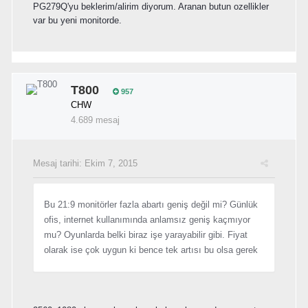
PG279Q'yu beklerim/alirim diyorum. Aranan butun ozellikler
var bu yeni monitorde.
T800
957
CHW
4.689 mesaj
Mesaj tarihi:
Ekim 7, 2015
Bu 21:9 monitörler fazla abartı geniş değil mi? Günlük
ofis, internet kullanımında anlamsız geniş kaçmıyor
mu? Oyunlarda belki biraz işe yarayabilir gibi. Fiyat
olarak ise çok uygun ki bence tek artısı bu olsa gerek