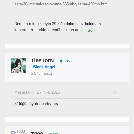
sata-30-internal-ssd-okuma-535mb-yazma-450mb.html
Demem o ki bekleyip 29 luğu daha ucuz bulursam
kapabilirim.. farklı bi tecrübe olsun artık..
TiesTorN
2.355
~Black Angel~
5.573 mesaj
Mesaj tarihi:
Ekim 4, 2015
34'lüğün fiyatı abartıymış...
T800