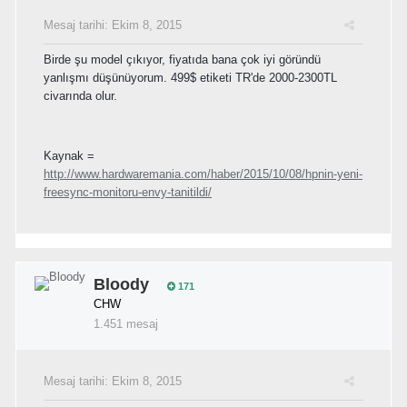
Mesaj tarihi:
Ekim 8, 2015
Birde şu model çıkıyor, fiyatıda bana çok iyi göründü
yanlışmı düşünüyorum. 499$ etiketi TR'de 2000-2300TL
civarında olur.
Kaynak =
http://www.hardwaremania.com/haber/2015/10/08/hpnin-yeni-
freesync-monitoru-envy-tanitildi/
Bloody
171
CHW
1.451 mesaj
Mesaj tarihi:
Ekim 8, 2015