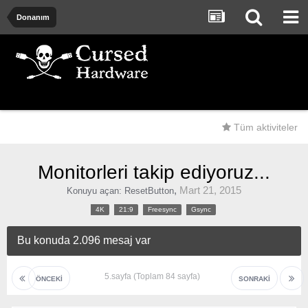
Donanım
Tüm aktiviteler
Monitorleri takip ediyoruz...
,
Mart 21, 2015
Konuyu açan:
ResetButton
4K
21:9
Freesync
Gsync
Bu konuda 2.096 mesaj var
5.sayfa (Toplam 84 sayfa)
ÖNCEKI
SONRAKI