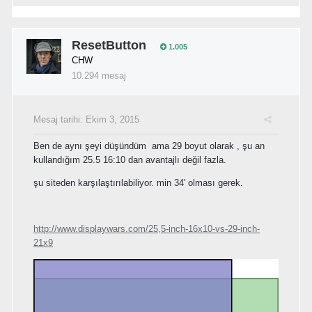
ResetButton
1.005
CHW
10.294 mesaj
Mesaj tarihi:
Ekim 3, 2015
Ben de aynı şeyi düşündüm ama 29 boyut olarak , şu an
kullandığım 25.5 16:10 dan avantajlı değil fazla.
şu siteden karşılaştırılabiliyor. min 34' olması gerek.
http://www.displaywars.com/25,5-inch-16x10-vs-29-inch-
21x9