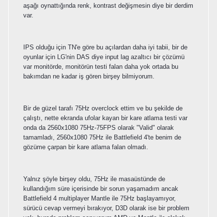
aşağı oynattığında renk, kontrast değişmesin diye bir derdim
var.
IPS olduğu için TN'e göre bu açılardan daha iyi tabii, bir de
oyunlar için LG'nin DAS diye input lag azaltıcı bir çözümü
var monitörde, monitörün testi falan daha yok ortada bu
bakımdan ne kadar iş gören birşey bilmiyorum.
Bir de güzel tarafı 75Hz overclock ettim ve bu şekilde de
çalıştı, nette ekranda ufolar kayan bir kare atlama testi var
onda da 2560x1080 75Hz-75FPS olarak "Valid" olarak
tamamladı, 2560x1080 75Hz ile Battlefield 4'te benim de
gözüme çarpan bir kare atlama falan olmadı.
Yalnız şöyle birşey oldu, 75Hz ile masaüstünde de
kullandığım süre içerisinde bir sorun yaşamadım ancak
Battlefield 4 multiplayer Mantle ile 75Hz başlayamıyor,
sürücü cevap vermeyi bırakıyor, D3D olarak ise bir problem