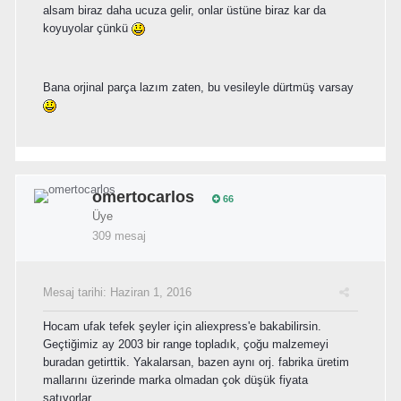
alsam biraz daha ucuza gelir, onlar üstüne biraz kar da
koyuyolar çünkü
Bana orjinal parça lazım zaten, bu vesileyle dürtmüş varsay
omertocarlos
66
Üye
309 mesaj
Mesaj tarihi:
Haziran 1, 2016
Hocam ufak tefek şeyler için aliexpress'e bakabilirsin.
Geçtiğimiz ay 2003 bir range topladık, çoğu malzemeyi
buradan getirttik. Yakalarsan, bazen aynı orj. fabrika üretim
mallarını üzerinde marka olmadan çok düşük fiyata
satıyorlar.