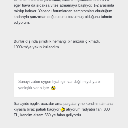
eğer hava da sıcaksa vites atmamaya başlıyor, 1-2 arasında
takılıp kalıyor. Yabancı forumlardan semptomları okuduğum
kadarıyla şanzıman soğutucusu bozulmuş olduğunu tahmin
ediyorum.
Bunlar dışında şimdilik herhangi bir arızası çıkmadı,
1000km'ye yakın kullandım.
Sanayi zaten uygun fiyat için var değil miydi ya bi
yanlışlık var o işte
Sanayide işçilik ucuzdur ama parçalar yine kendinin almana
kıyasla biraz pahalı kaçıyor
atıyorum radyatör fanı 800
TL, kendim alsam 550 ye falan geliyordu.