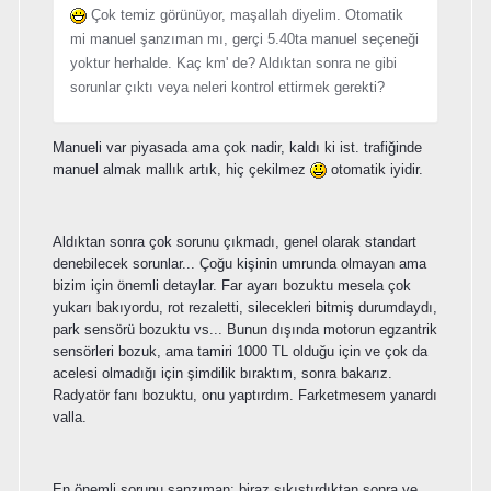
Çok temiz görünüyor, maşallah diyelim. Otomatik
mi manuel şanzıman mı, gerçi 5.40ta manuel seçeneği
yoktur herhalde. Kaç km' de? Aldıktan sonra ne gibi
sorunlar çıktı veya neleri kontrol ettirmek gerekti?
Manueli var piyasada ama çok nadir, kaldı ki ist. trafiğinde
manuel almak mallık artık, hiç çekilmez
otomatik iyidir.
Aldıktan sonra çok sorunu çıkmadı, genel olarak standart
denebilecek sorunlar... Çoğu kişinin umrunda olmayan ama
bizim için önemli detaylar. Far ayarı bozuktu mesela çok
yukarı bakıyordu, rot rezaletti, silecekleri bitmiş durumdaydı,
park sensörü bozuktu vs... Bunun dışında motorun egzantrik
sensörleri bozuk, ama tamiri 1000 TL olduğu için ve çok da
acelesi olmadığı için şimdilik bıraktım, sonra bakarız.
Radyatör fanı bozuktu, onu yaptırdım. Farketmesem yanardı
valla.
En önemli sorunu şanzıman; biraz sıkıştırdıktan sonra ve