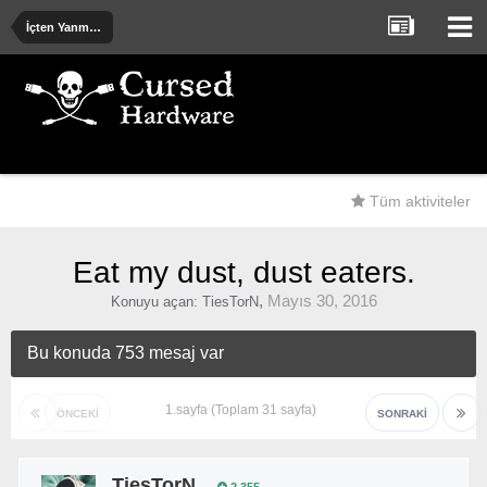
İçten Yanmalı ve Elektrik Motorlu Araçlar
Tüm aktiviteler
Eat my dust, dust eaters.
,
Mayıs 30, 2016
Konuyu açan:
TiesTorN
Bu konuda 753 mesaj var
1.sayfa (Toplam 31 sayfa)
ÖNCEKI
SONRAKI
TiesTorN
2.355