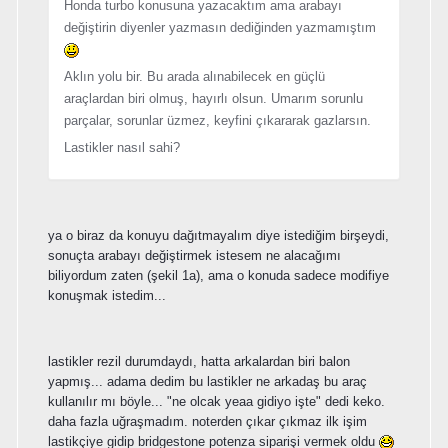
Honda turbo konusuna yazacaktım ama arabayı
değiştirin diyenler yazmasın dediğinden yazmamıştım
Aklın yolu bir. Bu arada alınabilecek en güçlü
araçlardan biri olmuş, hayırlı olsun. Umarım sorunlu
parçalar, sorunlar üzmez, keyfini çıkararak gazlarsın.
Lastikler nasıl sahi?
ya o biraz da konuyu dağıtmayalım diye istediğim birşeydi,
sonuçta arabayı değiştirmek istesem ne alacağımı
biliyordum zaten (şekil 1a), ama o konuda sadece modifiye
konuşmak istedim...
lastikler rezil durumdaydı, hatta arkalardan biri balon
yapmış... adama dedim bu lastikler ne arkadaş bu araç
kullanılır mı böyle... "ne olcak yeaa gidiyo işte" dedi keko.
daha fazla uğraşmadım. noterden çıkar çıkmaz ilk işim
lastikçiye gidip bridgestone potenza siparişi vermek oldu