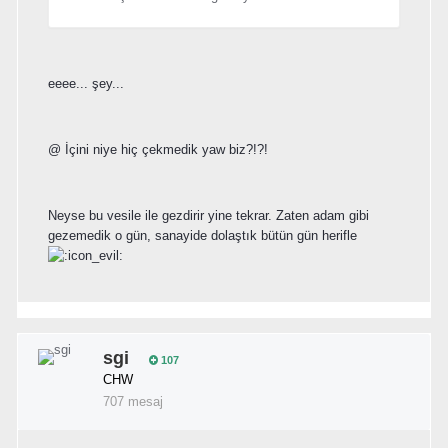
eeee... şey...
@
İçini niye hiç çekmedik yaw biz?!?!
Neyse bu vesile ile gezdirir yine tekrar. Zaten adam gibi
gezemedik o gün, sanayide dolaştık bütün gün herifle
sgi
107
CHW
707 mesaj