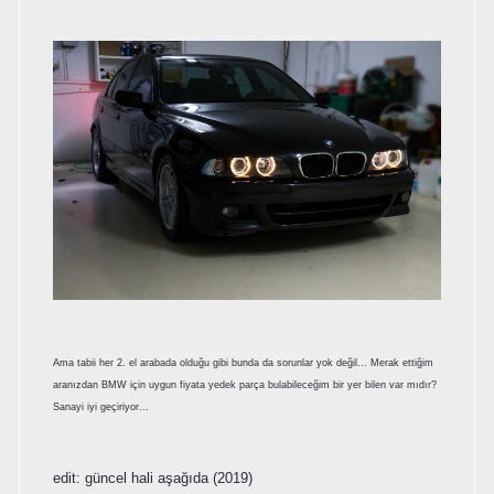
Ama tabii her 2. el arabada olduğu gibi bunda da sorunlar yok değil... Merak ettiğim
aranızdan BMW için uygun fiyata yedek parça bulabileceğim bir yer bilen var mıdır?
Sanayi iyi geçiriyor...
edit: güncel hali aşağıda (2019)