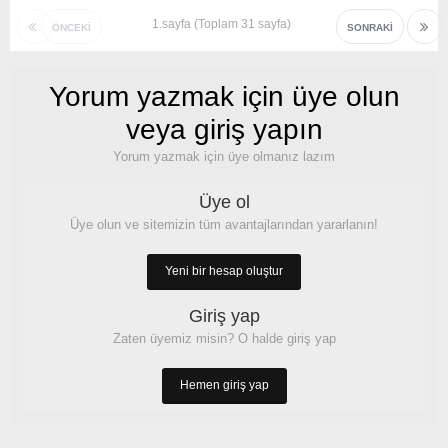
1.sayfa (Toplam 31 sayfa)
ÖNCEKI
SONRAKI
Yorum yazmak için üye olun
veya giriş yapın
Yorum yazmak için üye olmanız lazım
Üye ol
Üye olun ve sitemizin tüm avantajlarından yararlanın!
Yeni bir hesap oluştur
Giriş yap
Zaten üyemiz misin? O halde giriş yap
Hemen giriş yap