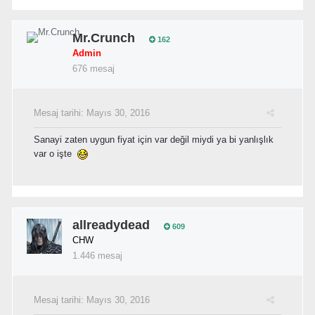
Mr.Crunch
162
Admin
676 mesaj
Mesaj tarihi:
Mayıs 30, 2016
Sanayi zaten uygun fiyat için var değil miydi ya bi yanlışlık
var o işte
allreadydead
609
CHW
1.446 mesaj
Mesaj tarihi:
Mayıs 30, 2016