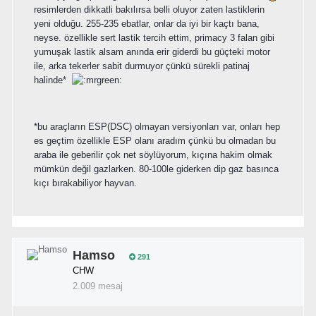
resimlerden dikkatli bakılırsa belli oluyor zaten lastiklerin
yeni olduğu. 255-235 ebatlar, onlar da iyi bir kaçtı bana,
neyse. özellikle sert lastik tercih ettim, primacy 3 falan gibi
yumuşak lastik alsam anında erir giderdi bu güçteki motor
ile, arka tekerler sabit durmuyor çünkü sürekli patinaj
halinde*
*bu araçların ESP(DSC) olmayan versiyonları var, onları hep
es geçtim özellikle ESP olanı aradım çünkü bu olmadan bu
araba ile geberilir çok net söylüyorum, kıçına hakim olmak
mümkün değil gazlarken. 80-100le giderken dip gaz basınca
kıçı bırakabiliyor hayvan.
Hamso
291
CHW
2.009 mesaj