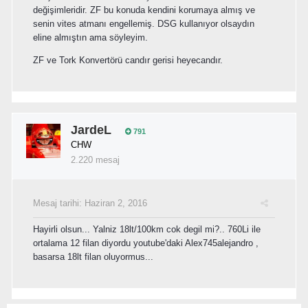
değişimleridir. ZF bu konuda kendini korumaya almış ve
senin vites atmanı engellemiş. DSG kullanıyor olsaydın
eline almıştın ama söyleyim.
ZF ve Tork Konvertörü candır gerisi heyecandır.
JardeL
791
CHW
2.220 mesaj
Mesaj tarihi:
Haziran 2, 2016
Hayirli olsun... Yalniz 18lt/100km cok degil mi?.. 760Li ile
ortalama 12 filan diyordu youtube'daki Alex745alejandro ,
basarsa 18lt filan oluyormus...