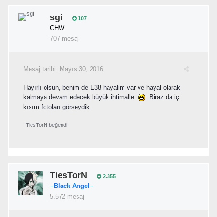
sgi
107
CHW
707 mesaj
Mesaj tarihi:
Mayıs 30, 2016
Hayırlı olsun, benim de E38 hayalim var ve hayal olarak
kalmaya devam edecek büyük ihtimalle
Biraz da iç
kısım fotoları görseydik.
TiesTorN
beğendi
TiesTorN
2.355
~Black Angel~
5.572 mesaj