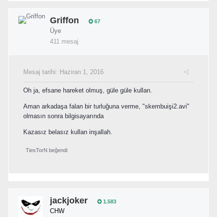
Griffon
67
Üye
411 mesaj
Mesaj tarihi:
Haziran 1, 2016
Oh ja, efsane hareket olmuş, güle güle kullan.
Aman arkadaşa falan bir turluğuna verme, "skembuişi2.avi"
olmasın sonra bilgisayarında
Kazasız belasız kullan inşallah.
TiesTorN
beğendi
jackjoker
1.583
CHW