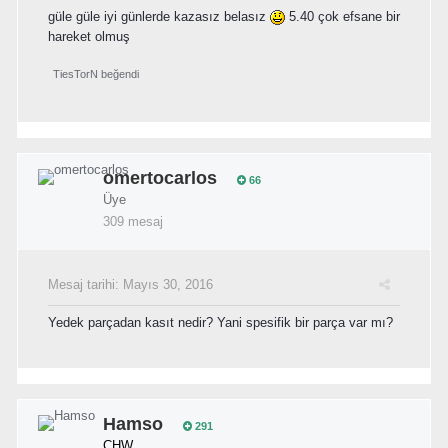
güle güle iyi günlerde kazasız belasız
5.40 çok efsane bir
hareket olmuş
TiesTorN
beğendi
omertocarlos
66
Üye
309 mesaj
Mesaj tarihi:
Mayıs 30, 2016
Yedek parçadan kasıt nedir? Yani spesifik bir parça var mı?
Hamso
291
CHW