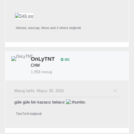
infestor
,
wazzap
,
Mono
and
3 others
beğendi
OnLyTNT
381
CHW
1.858 mesaj
Mesaj tarihi:
Mayıs 30, 2016
güle güle bin kazasız belasız
TiesTorN
beğendi