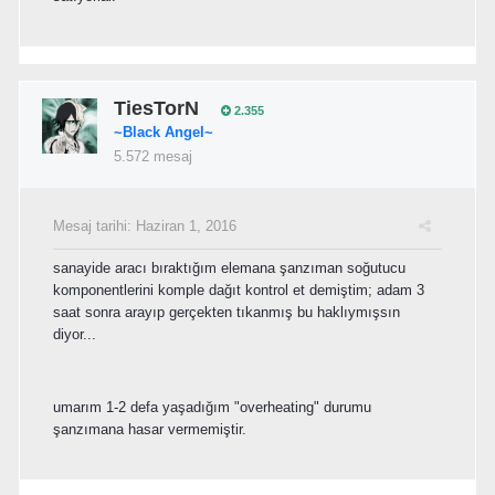
TiesTorN
2.355
~Black Angel~
5.572 mesaj
Mesaj tarihi:
Haziran 1, 2016
sanayide aracı bıraktığım elemana şanzıman soğutucu
komponentlerini komple dağıt kontrol et demiştim; adam 3
saat sonra arayıp gerçekten tıkanmış bu haklıymışsın
diyor...
umarım 1-2 defa yaşadığım "overheating" durumu
şanzımana hasar vermemiştir.