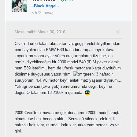
~Black Angel~
5.572 mesaj
Mesaj tarihi:
Mayıs 30, 2016
Civic'e Turbo falan takmaktan vazgeçip, veletlik yıllarımdan
beri hayalim olan BMW E39 kasa bir araç almayı kafaya
koyduktan sonra aylar süren araştırmalarım üzerine, en
temizi diyebileceğim bir 2000 model 540i(!!) M paket alarak
hem E39 isteğimi, hem de ufacık motorlara karşı duyduğum
tiksinme duygusunu yatıştırdım
3 haftadır
sürüyorum, 4.4 V8 motor keyfi anlatılmaz yaşanır diyorum...
Yaktığı benzin (LPG yok) zerre umrumda değil, keyfine
değer. Ortalamam 18lt/100km şu anda
2009 Civic'te olmayan bir çok donanımın 2000 model araçta
olması ise beni benden aldı... Sensörlü silecek, elektrikli
hafızalı koltuklar, ısıtmalı koltuklar, arka cam perdesi vs vs.
gibi.