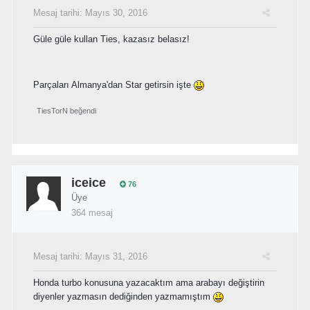
Mesaj tarihi:
Mayıs 30, 2016
Güle güle kullan Ties, kazasız belasız!
Parçaları Almanya'dan Star getirsin işte
TiesTorN
beğendi
iceice
76
Üye
364 mesaj
Mesaj tarihi:
Mayıs 31, 2016
Honda turbo konusuna yazacaktım ama arabayı değiştirin
diyenler yazmasın dediğinden yazmamıştım