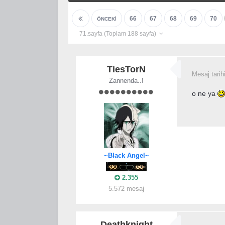
66
67
68
69
70
ÖNCEKI
71.sayfa (Toplam 188 sayfa)
TiesTorN
Mesaj tarih
Zannenda..!
o ne ya
~Black Angel~
2.355
5.572 mesaj
Deathknight