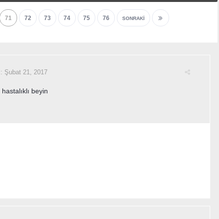
71
72
73
74
75
76
SONRAKI
i:
Şubat 21, 2017
hastalıklı beyin