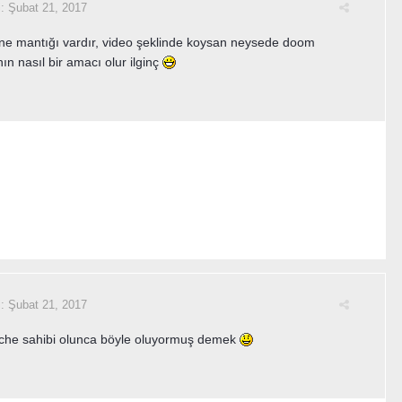
i:
Şubat 21, 2017
ne mantığı vardır, video şeklinde koysan neysede doom
nın nasıl bir amacı olur ilginç
i:
Şubat 21, 2017
che sahibi olunca böyle oluyormuş demek