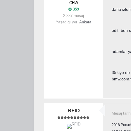
CHW
359
daha izle
2.337 mesaj
Yaşadığı yer
Ankara
edit: ben 
adamlar ya
türkiye de
bmw.com.tr
RFID
Mesaj tarih
2018 Porsc