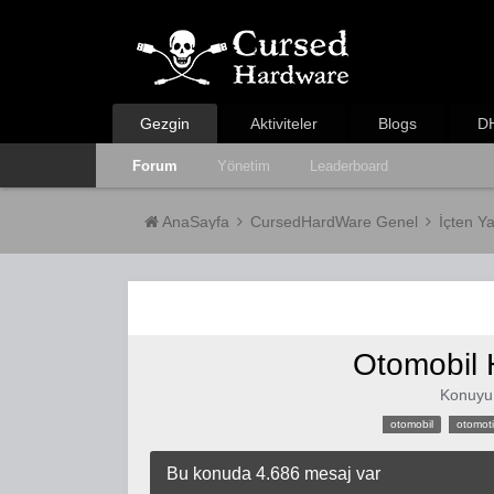
Gezgin
Aktiviteler
Blogs
DH
Forum
Yönetim
Leaderboard
AnaSayfa
CursedHardWare Genel
İçten Y
Otomobil 
Konuyu
otomobil
otomoti
Bu konuda 4.686 mesaj var