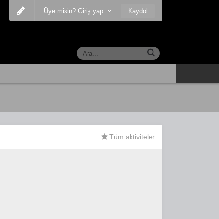
Kaydol
Üye misin? Giriş yap
Tüm aktiviteler