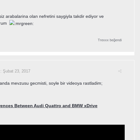
siz arabalarina olan nefretini saygiyla takdir ediyor ve
yorum
Trexxx
beğendi
i:
Şubat 23, 2017
nda mevzusu gecmisti, soyle bir videoya rastladim;
erences Between Audi Quattro and BMW xDrive