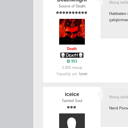
Mesaj tarih
Source of Death
Hakkaten 
çalıştırma
Death
953
3.805 mesaj
Yaşadığı yer
İzmir
iceice
Mesaj tarih
Tainted Soul
Nerd Pors