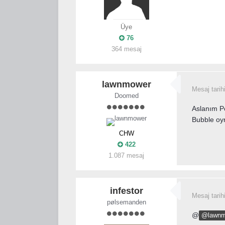
Üye
76
364 mesaj
lawnmower
Mesaj tarih
Doomed
Aslanım Po
Bubble oyn
CHW
422
1.087 mesaj
infestor
Mesaj tarih
pølsemanden
@
@lawnm