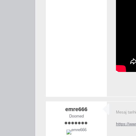
emre666
Mesaj tarih
Doomed
https://w