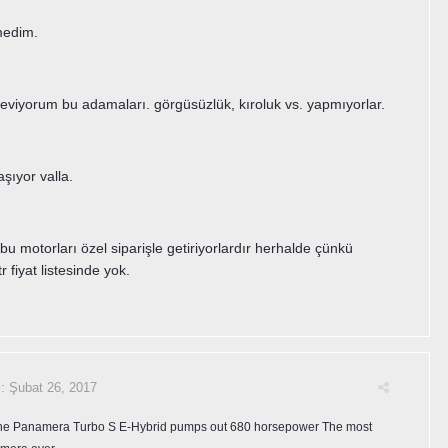
medim.
seviyorum bu adamaları. görgüsüzlük, kıroluk vs. yapmıyorlar.
şıyor valla.
 bu motorları özel siparişle getiriyorlardır herhalde çünkü
 fiyat listesinde yok.
i:
Şubat 26, 2017
he Panamera Turbo S E-Hybrid pumps out 680 horsepower
The most