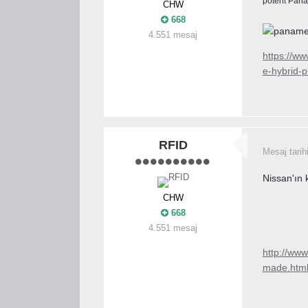
potent Pana
CHW
668
4.551 mesaj
https://w
e-hybrid-
RFID
Mesaj tarih
Nissan'ın 
CHW
668
4.551 mesaj
http://ww
made.htm