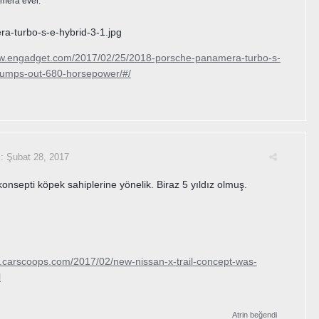
mera ever.
ww.engadget.com/2017/02/25/2018-porsche-panamera-turbo-s-
pumps-out-680-horsepower/#/
i:
Şubat 28, 2017
konsepti köpek sahiplerine yönelik. Biraz 5 yıldız olmuş.
w.carscoops.com/2017/02/new-nissan-x-trail-concept-was-
l
Atrin
beğendi