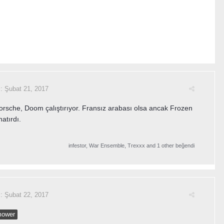
i:
Şubat 21, 2017
rsche, Doom çalıştırıyor. Fransız arabası olsa ancak Frozen
atırdı.
infestor
,
War Ensemble
,
Trexxx
and
1 other
beğendi
i:
Şubat 22, 2017
ower