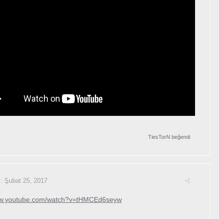
TiesTorN
beğendi
i:
Şubat 25, 2017
ww.youtube.com/watch?v=tHMCEd6seyw