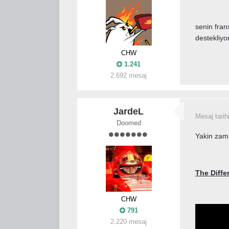
senin fran
destekli
CHW
1.241
2.692 mesaj
JardeL
Mesaj tarih
Doomed
Yakin zama
The Diff
CHW
791
2.220 mesaj