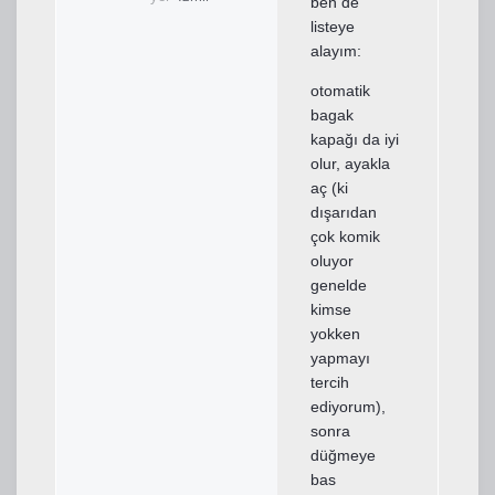
ben de
listeye
alayım:
otomatik
bagak
kapağı da iyi
olur, ayakla
aç (ki
dışarıdan
çok komik
oluyor
genelde
kimse
yokken
yapmayı
tercih
ediyorum),
sonra
düğmeye
bas