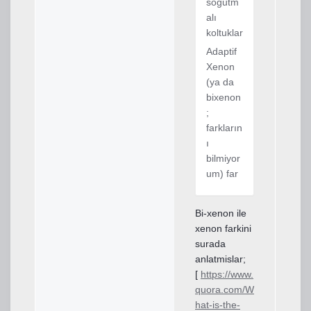
soğutm
alı
koltuklar
Adaptif
Xenon
(ya da
bixenon
;
farkların
ı
bilmiyor
um) far
Bi-xenon ile
xenon farkini
surada
anlatmislar;
[
https://www.
quora.com/W
hat-is-the-