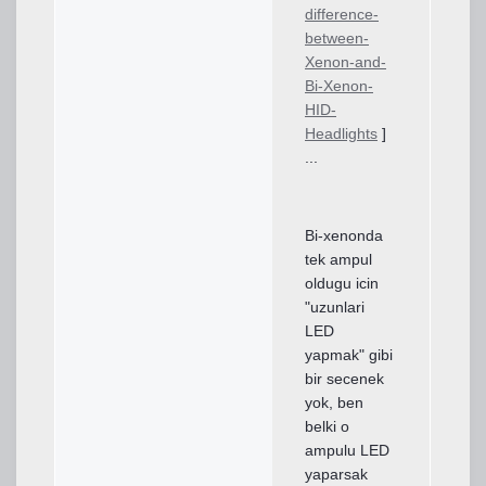
difference-
between-
Xenon-and-
Bi-Xenon-
HID-
Headlights
]
...
Bi-xenonda
tek ampul
oldugu icin
"uzunlari
LED
yapmak" gibi
bir secenek
yok, ben
belki o
ampulu LED
yaparsak