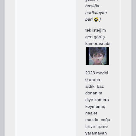
başlığa.
hortlatayım
bari
]
tek isteğim
geri görüş
kamerası abi
2023 model
0 araba
aldık, baz
donanım
diye kamera
koymamış
naalet
mazda. çoğu
tırıvırı işime
yaramayan