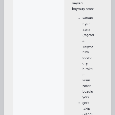
şeyleri
koymuş ama:
katlanı
r yan
ayna
(taşrad
a
yaşıyo
rum.
devre
dışı
bıraktı
m.
kışın
zaten
bozulu
yor)
şerit
takip
(kendi