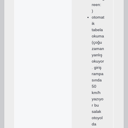
)
otomat
ik
tabela
okuma
(çoğu
zaman
yanlış
okuyor
. giriş
rampa
sında
50
km/h
yazıyo
r bu
salak
otoyol
da