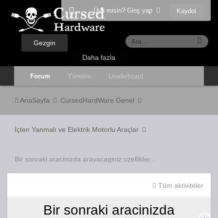
Üye misin? Giriş yap
Kaydol
Gezgin
Daha fazla
Forum
Yönetim
Leaderboard
AnaSayfa
CursedHardWare Genel
İçten Yanmalı ve Elektrik Motorlu Araçlar
Bir sonraki aracinizda arayacaginiz ozellikler...
Tüm aktiviteler
Bir sonraki aracinizda