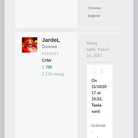
Chronos
beğendi
JardeL
Mesaj
Doomed
tarihi:
Kasım
14, 2017
CHW
790
2.218 mesaj
On
11/10/20
17 at
10:03,
Tesla
said:
Isıtmalı
-