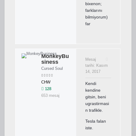
bixenon;
farklarını
bilmiyorum)
far
MonkeyBu
Mesaj
siness
tarihi:
Kasım
Cursed Soul
14, 2017
CHW
Kendi
128
kendine
653 mesaj
gitsin, beni
ugrastirmasi
n trafikle.
Tesla falan
iste.