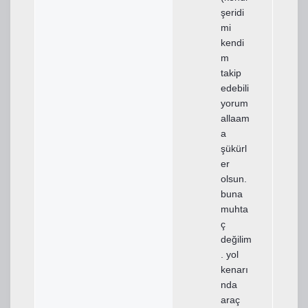
şeridi
mi
kendi
m
takip
edebili
yorum
allaam
a
şükürl
er
olsun.
buna
muhta
ç
değilim
. yol
kenarı
nda
araç