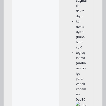
saçmal
ık.
devre
dışı)
kör
nokta
uyarı
(buna
lafım
yok)
toştoş
ısıtma
(araba
nın tek
işe
yarar
ve tek
kodam
an
özelliği