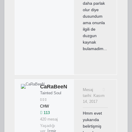
daha parlak
olur diye
dusundum
ama onunla
ilgili de
duzgun
kaynak
bulamadim...
CaRaBeeN
Mesaj
Tainted Soul
tarihi:
Kasım
14, 2017
CHW
113
Hmm evet
420 mesaj
yukarıda
Yaşadığı
belirtişmiş
yer
İzmir