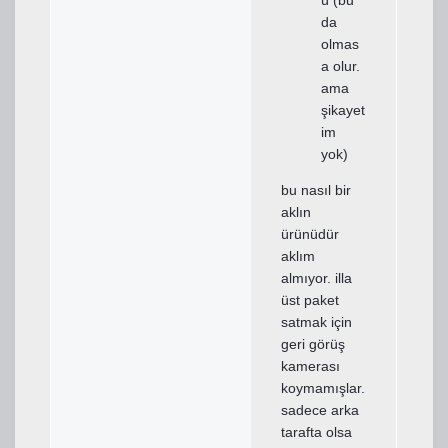
da
olmas
a olur.
ama
şikayet
im
yok)
bu nasıl bir
aklın
ürünüdür
aklım
almıyor. illa
üst paket
satmak için
geri görüş
kamerası
koymamışlar.
sadece arka
tarafta olsa