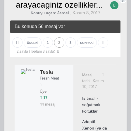
0
arayacaginiz ozellikler...
,
Kasım 8, 2017
Konuyu açan:
JardeL
Bu konuda 56 mesaj var
1
2
3
ÖNCEKI
SONRAKI
2.sayfa (Toplam 3 sayfa)
Tesla
Mesaj
Fresh Meat
tarihi:
Kasım
10, 2017
Üye
17
Isıtmalı -
44 mesaj
soğutmalı
koltuklar
Adaptif
Xenon (ya da