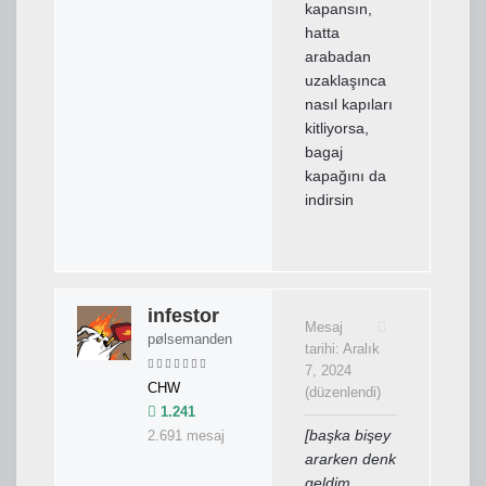
kapansın,
hatta
arabadan
uzaklaşınca
nasıl kapıları
kitliyorsa,
bagaj
kapağını da
indirsin
infestor
Mesaj
pølsemanden
tarihi:
Aralık
7, 2024
CHW
(düzenlendi)
1.241
[başka bişey
2.691 mesaj
ararken denk
geldim