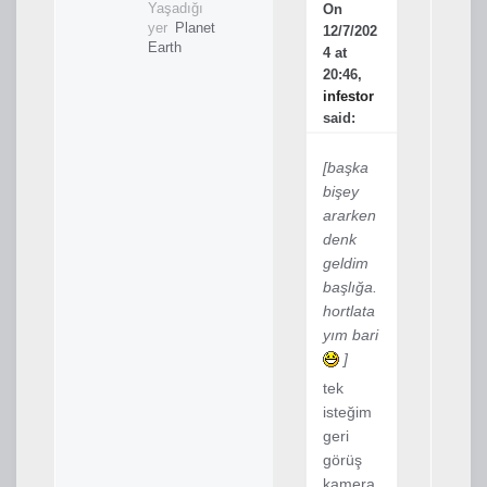
Yaşadığı
On
yer
Planet
12/7/202
Earth
4 at
20:46,
infestor
said:
[başka
bişey
ararken
denk
geldim
başlığa.
hortlata
yım bari
]
tek
isteğim
geri
görüş
kamera