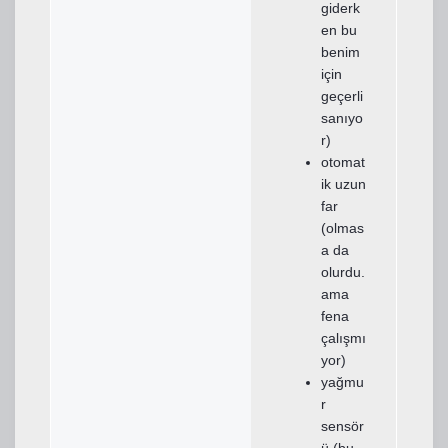
giderk
en bu
benim
için
geçerli
sanıyo
r)
otomat
ik uzun
far
(olmas
a da
olurdu.
ama
fena
çalışmı
yor)
yağmu
r
sensör
ü (bu